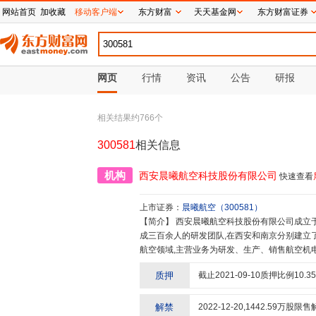
网站首页
加收藏
移动客户端
东方财富
天天基金网
东方财富证券
网页
行情
资讯
公告
研报
相关结果约
766
个
300581
相关信息
机构
西安晨曦航空科技股份有限公司
快速查看
上市证券：
晨曦航空
（
300581
）
【简介】
西安晨曦航空科技股份有限公司成立于2000年,是专业从事航空装备研制的民营军工上市企业。晨曦已形
成三百余人的研发团队,在西安和南京分别建立了
航空领域,主营业务为研发、生产、销售航空机
计算机、无人机、航空电子等十余个技术专业
质押
截止
2021-09-10
质押比例
10.35
提供了十余个系列,数千套产品装机使用,为军
部队、服务部队的宗旨,一切为打赢服务,一切向
障,为部队日常训练、演习演练、驻训打靶任务
解禁
2022-12-20
,
1442.59
万股限售