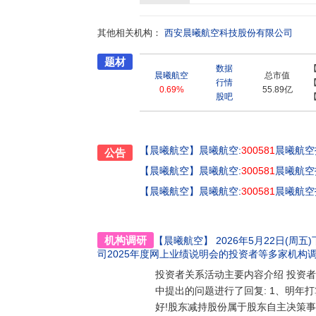
国六十周年国庆阅兵”、“纪念抗日战争胜利70
保障任务。晨曦为研发投入科研用仪器设备百余台
其他相关机构：
转台实验室、仿真实验室、发动机半物理仿真实
西安晨曦航空科技股份有限公司
门的发动机试验基地,拥有土地60.83亩,一期
题材
机试车台、发动机调试及生产车间、发动机燃油
数据
在军品研制这个特殊环境里,晨曦充分发挥民营
晨曦航空
总市值
行情
剂的方式广泛合作高效发展。晨曦响应国家号召
0.69%
55.89亿
股吧
营机制,为航空业发展带来了新的思路并使客户
【晨曦航空】
晨曦航空:
300581
晨曦航空
公告
【晨曦航空】
晨曦航空:
300581
晨曦航空
【晨曦航空】
晨曦航空:
300581
晨曦航空
机构调研
【晨曦航空】
2026年5月22日(周五)下
司2025年度网上业绩说明会的投资者
等多家机构
投资者关系活动主要内容介绍 投资
中提出的问题进行了回复: 1、明年打
好!股东减持股份属于股东自主决策