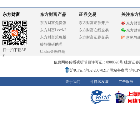
东方财富
东方财富产品
证券交易
关注东方
东方财富免费版
东方财富证券开户
东方财
东方财富Level-2
东方财富在线交易
东方财
东方财富策略版
东方财富证券交易
意见与
妙想投研助理
扫一扫下载AP
Choice金融终端
P
信息网络传播视听节目许可证：0908328号 经营证券期货业务
沪ICP证:沪B2-20070217
网站备案号:沪ICP备0
关于我们
可持续发展
广告服务