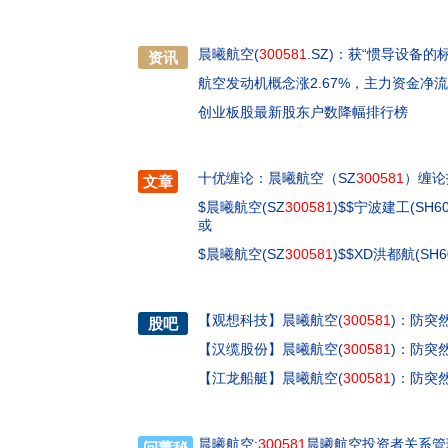
晨曦航空(
300581
.SZ)：获“惯导设备
资讯
航空发动机概念涨2.67%，主力资金净流
创业板股最新股东户数降幅排行榜
十优缠论：晨曦航空（SZ
300581
）缠论
文章
$晨曦航空(SZ
300581
)$$宁波建工(SH6
或
$晨曦航空(SZ
300581
)$$XD洪都航(SH
【
观想科技
】
晨曦航空(
300581
)：防突
股吧
【
汉缆股份
】
晨曦航空(
300581
)：防突
【
江龙船艇
】
晨曦航空(
300581
)：防突
晨曦航空:
300581
晨曦航空投资者关系管理信
问董秘