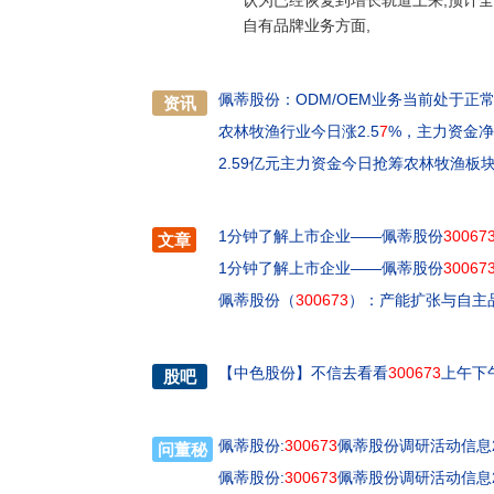
认为已经恢复到增长轨道上来,预计全
自有品牌业务方面,
佩蒂股份：ODM/OEM业务当前处于正
资讯
农林牧渔行业今日涨2.5
7
%，主力资金
2.59亿元主力资金今日抢筹农林牧渔板
1分钟了解上市企业——佩蒂股份
30067
文章
1分钟了解上市企业——佩蒂股份
30067
佩蒂股份（
300673
）：产能扩张与自主
【
中色股份
】
不信去看看
300673
上午下
股吧
佩蒂股份:
300673
佩蒂股份调研活动信息20
问董秘
佩蒂股份:
300673
佩蒂股份调研活动信息20