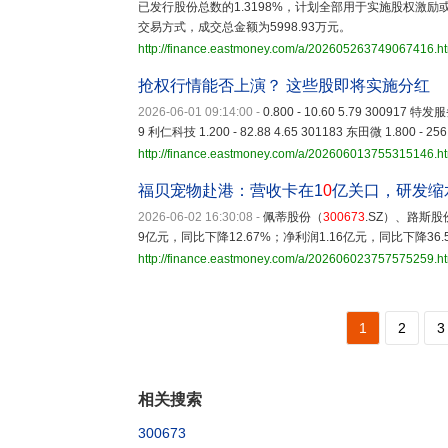
已发行股份总数的1.3198%，计划全部用于实施股权激
交易方式，成交总金额为5998.93万元。
http://finance.eastmoney.com/a/202605263749067416.h
抢权行情能否上演？ 这些股即将实施分红
2026-06-01 09:14:00
-
0.800 - 10.60 5.79 300917 特发服
9 利仁科技 1.200 - 82.88 4.65 301183 东田微 1.800 - 256
http://finance.eastmoney.com/a/202606013755315146.h
福贝宠物赴港：营收卡在1
0
亿关口，研发缩
2026-06-02 16:30:08
-
佩蒂股份（
300673
.SZ）、路斯股
9亿元，同比下降12.67%；净利润1.16亿元，同比下降36.
http://finance.eastmoney.com/a/202606023757575259.h
1
2
3
相关搜索
300673