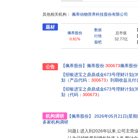
其他相关机构：
佩蒂动物营养科技股份有限公司
题材
数据
佩蒂股份
总市值
行情
0.91%
32.77亿
股吧
【佩蒂股份】
佩蒂股份:
300673
佩蒂股份调
公告
【招银进宝之鼎鼎成金673号理财计划(3
划（产品代码：
300673
）到期收益兑付
【招银进宝之鼎鼎成金673号理财计划(3
划（代码：
300673
）
机构调研
【佩蒂股份】
2026年05月21日(星期四
多家机构调研
问题1:进入到2026年以来,公司主营