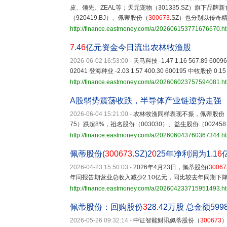
皮、领先、ZEAL等；天元宠物（301335.SZ）旗下品牌
（920419.BJ）、佩蒂股份（
300673
.SZ）也分别以传奇
http://finance.eastmoney.com/a/202606153771676670.h
7
.4
6
亿元资金今日流出农林牧渔股
2026-06-02 16:53:00
-
天马科技 -1.47 1.16 567.89 60096
02041 登海种业 -2.03 1.57 400.30 600195 中牧股份 0.15 
http://finance.eastmoney.com/a/202606023757594081.h
A股弱势震荡收跌，半导体产业链逆势走强
2026-06-04 15:21:00
-
农林牧渔同样表现不振，佩蒂股份
75）跌超8%，祖名股份（003030）、益生股份（00245
http://finance.eastmoney.com/a/202606043760367344.h
佩蒂股份(
300673
.SZ)2
0
25年净利润为1.1
6
2026-04-23 15:50:03
-
2026年4月23日，佩蒂股份(
30067
年同报告期营业总收入减少2.10亿元，同比较去年同期下降1
http://finance.eastmoney.com/a/202604233715951493.h
佩蒂股份：回购股份
3
28.42万股 总金额5998
2026-05-26 09:32:14
-
中证智能财讯佩蒂股份（
300673
）