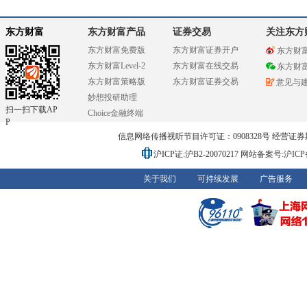
东方财富
东方财富产品
证券交易
关注东方
东方财富免费版
东方财富证券开户
东方财
东方财富Level-2
东方财富在线交易
东方财
东方财富策略版
东方财富证券交易
意见与
妙想投研助理
扫一扫下载AP
Choice金融终端
P
信息网络传播视听节目许可证：0908328号 经营证券期货业务
沪ICP证:沪B2-20070217
网站备案号:沪ICP备0
关于我们
可持续发展
广告服务