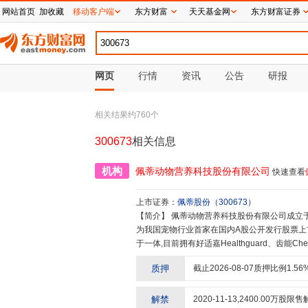
网站首页
加收藏
移动客户端
东方财富
天天基金网
东方财富证券
网页
行情
资讯
公告
研报
相关结果约
760
个
300673
相关信息
机构
佩蒂动物营养科技股份有限公司
快速查看
上市证券：
佩蒂股份
（
300673
）
【简介】
佩蒂动物营养科技股份有限公司成立于2002年10月,是我国较早专业从事宠物食品产业的企业之一,同时
为我国宠物行业首家在国内A股公开发行股票上
于一体,目前拥有好适嘉Healthguard、齿能ChewNe
家、“佩蒂”、“CPET”、“PEIDI”等国内外品
质押
截止
2026-08-07
质押比例
1.56
名商标,产品深受客户好评和宠物及其家庭的青
解禁
2020-11-13
,
2400.00
万股限售