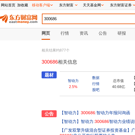
网站首页
加收藏
移动客户端
东方财富
天天基金网
东方财富证券
网页
行情
资讯
公告
研报
相关结果约
877
个
300686
相关信息
题材
数据
智动力
总市值
行情
2.5%
40.68亿
股吧
【智动力】
300686
:智动力年报问询函
公告
【智动力】
智动力:
300686
智动力业绩说明
【广发双擎升级混合型证券投资基金】