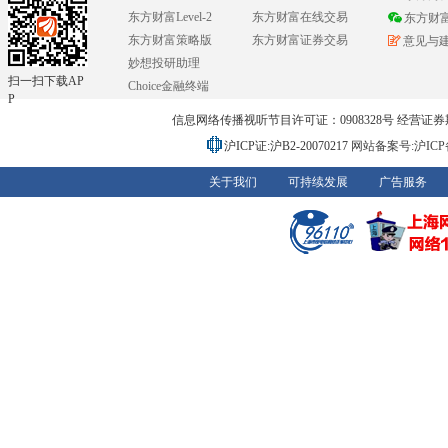
东方财富Level-2
东方财富在线交易
东方财
东方财富策略版
东方财富证券交易
意见与
妙想投研助理
扫一扫下载AP
Choice金融终端
P
信息网络传播视听节目许可证：0908328号 经营证券期货业务
沪ICP证:沪B2-20070217
网站备案号:沪ICP备0
关于我们
可持续发展
广告服务