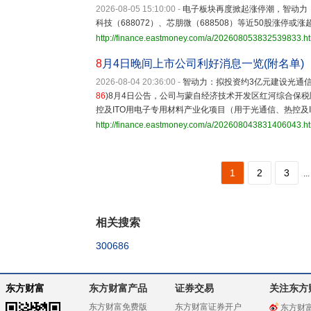
2026-08-05 15:10:00
-
电子板块再度掀起涨停潮，智动力
科技（688072）、芯朋微（688508）等近50股涨停或涨
http://finance.eastmoney.com/a/202608053832539833.h
8
月4日晚间上市公司利好消息一览(附名单)
2026-08-04 20:36:00
-
智动力：拟投资约3亿元建设光通
86
)8月4日公告，公司与蒙自经济技术开发区红河综合保
控及ITO用电子专用材料产业化项目（用于光通信、热控及I
http://finance.eastmoney.com/a/202608043831406043.h
1
2
3
...
相关搜索
300686
东方财富
东方财富产品
证券交易
关注东方
东方财富免费版
东方财富证券开户
东方财