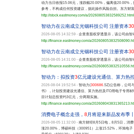
动力当日收报15.06元，涨跌幅20.00%，偏离值20.00%
参考，不构成任何投资建议，据此操作风险自担。东方财
http://stock.eastmoney.com/a/202608053832589252.html
智动力在云南成立光铟科技公司 注册资本
30
2026-08-05 14:32:59
-
企查查股权穿透显示，该公司由智动
http://finance.eastmoney.com/a/202608053832508090.h
智动力在云南成立光铟科技公司 注册资本
30
2026-08-05 14:31:00
-
企查查股权穿透显示，该公司由智动
http://finance.eastmoney.com/a/202608053832510556.h
智动力：拟投资
3
亿元建设光通信、算力热控
2026-08-04 19:52:54
-
智动力(
300686
.SZ)公告称，公
书》，计划投资建设光通信、算力热控及ITO用电子专用
目计划总投资约3亿元，分两期实施。
http://finance.eastmoney.com/a/202608043831365213.h
消费电子概念走强，
8
月将迎来新品发布季
2026-08-05 11:32:00
-
南方财经8月5日电，8月5日，消
涨20.00%，博硕科技（300951）上涨15.52%，环旭电子（