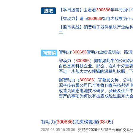
【
孚日股份
】
去看看
300686
年年亏损牛牛
股吧
【
智动力
】
请问
300686
智电力股票为什
【
股市实战
】
消费电子器件板块产业结
二
智动力:
300686
智动力业绩说明会、路演活动
问董秘
智动力（
300686
）拥有如此牛的公司名
自己是高科技企业。那么，在AI十分重
否进一步加大对AI领域的深耕和挖掘，下
据智动力（
300686
）官微发文称，公司
源科技有限公司已全资收购泰兴拓邦锂
改造为固态电池技术研发、验证及生产
资产的事项为何没有披露或经过股东大会
智动力(
300686
)龙虎榜数据(
08
-
0
5)
2026-08-05 16:25:36
-
交易所2026年8月5日公布的交