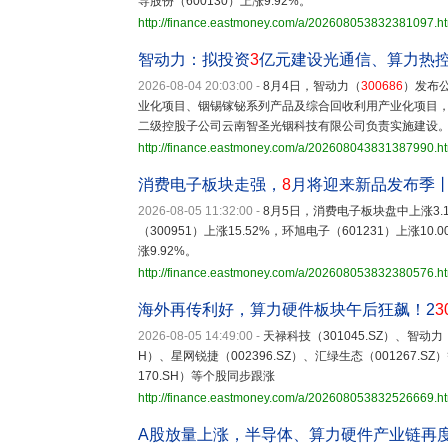
导股份（600130）上涨9.92%。
http://finance.eastmoney.com/a/202608053832381097.h
智动力：拟投资
3
亿元建设光通信、算力热
2026-08-04 20:03:00
-
8月4日，智动力（
300686
）发布
业化项目、铟锡镓铋系列产品及综合回收利用产业化项目，
二级控股子公司云南智圣光铟科技有限公司负责实施建设
http://finance.eastmoney.com/a/202608043831387990.h
消费电子板块走强，
8
月将迎来新品发布季
2026-08-05 11:32:00
-
8月5日，消费电子板块盘中上涨3
（300951）上涨15.52%，环旭电子（601231）上涨10.
涨9.92%。
http://finance.eastmoney.com/a/202608053832380576.h
海外再传利好，算力硬件板块午后狂飙！2
3
2026-08-05 14:49:00
-
天禄科技（301045.SZ）、智动力
H）、星网锐捷（002396.SZ）、汇绿生态（001267.S
170.SH）等个股同步跟涨
http://finance.eastmoney.com/a/202608053832526669.h
A股放量上涨，半导体、算力硬件产业链再