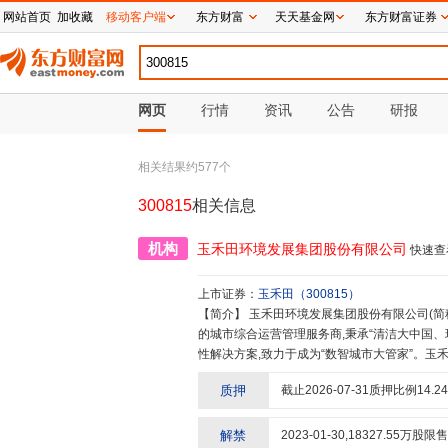
网站首页
加收藏
移动客户端
东方财富
天天基金网
东方财富证券
网页
行情
资讯
公告
研报
相关结果约
577
个
300815
相关信息
机构
玉禾田环境发展集团股份有限公司
快速查
上市证券：
玉禾田
（
300815
）
【简介】
玉禾田环境发展集团股份有限公司(简称“玉禾田集团”),深交所创业板上市(股票代码300815),是中国领先
的城市综合运营管理服务商,秉承“清洁大中国、
性解决方案,致力于成为“数智城市大管家”。玉
企业,2023年位列中国环境企业50强第25位
质押
截止
2026-07-31
质押比例
14.24
业保洁领域发展成为全方位一体化的中国城市综
垃圾分类、智慧城市建设、智慧环卫系统、智
块。“让城市更精彩,让家园更美好”,玉禾田集团在
解禁
2023-01-30
,
18327.55
万股限售