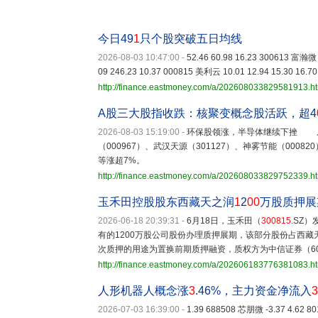
今日49
1
只个股突破五日均线
2026-08-03 10:47:00
-
52.46 60.98 16.23 300613 富瀚微 
09 246.23 10.37 000815 美利云 10.01 12.94 15.30 16.70
http://finance.eastmoney.com/a/202608033829581913.h
A股三大股指收跌：核聚变概念股活跃，超4
2026-08-03 15:19:00
-
环保股领涨，半导体继续下挫 从
（000967）、武汉天源（301127）、神雾节能（0008
等涨超7%。
http://finance.eastmoney.com/a/202608033829752339.h
玉禾田控股股东西藏天之润
1
2
00
万股质押展
2026-06-18 20:39:31
-
6月18日，玉禾田（
300815
.SZ
有的1200万股公司股份办理质押展期，该部分股份占西藏天
次质押的用途为置换前期质押融资，质权方为中信证券（600
http://finance.eastmoney.com/a/202606183776381083.h
人形机器人概念涨
3
.46%，主力资金净流入
3
2026-07-03 16:39:00
-
1.39 688508 芯朋微 -3.37 4.62 8