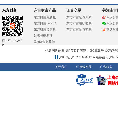
东方财富
东方财富产品
证券交易
关注东方
东方财富免费版
东方财富证券开户
东方财
东方财富Level-2
东方财富在线交易
东方财
东方财富策略版
东方财富证券交易
意见与
妙想投研助理
扫一扫下载AP
Choice金融终端
P
信息网络传播视听节目许可证：0908328号 经营证券期货业务
沪ICP证:沪B2-20070217
网站备案号:沪ICP备0
关于我们
可持续发展
广告服务