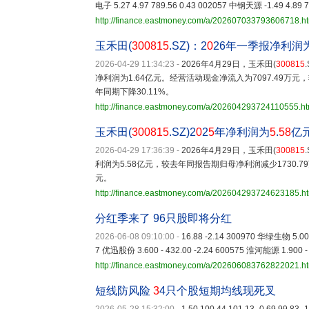
电子 5.27 4.97 789.56 0.43 002057 中钢天源 -1.49 4.89 7
http://finance.eastmoney.com/a/202607033793606718.h
玉禾田(
300815
.SZ)：2
0
26年一季报净利润
2026-04-29 11:34:23
-
2026年4月29日，玉禾田(
300815
净利润为1.64亿元。经营活动现金净流入为7097.49万
年同期下降30.11%。
http://finance.eastmoney.com/a/202604293724110555.ht
玉禾田(
300815
.SZ)2
0
2
5
年净利润为
5
.
58
亿
2026-04-29 17:36:39
-
2026年4月29日，玉禾田(
300815
利润为5.58亿元，较去年同报告期归母净利润减少1730.7
元。
http://finance.eastmoney.com/a/202604293724623185.h
分红季来了 96只股即将分红
2026-06-08 09:10:00
-
16.88 -2.14 300970 华绿生物 5.000
7 优迅股份 3.600 - 432.00 -2.24 600575 淮河能源 1.900 - 
http://finance.eastmoney.com/a/202606083762822021.h
短线防风险
3
4只个股短期均线现死叉