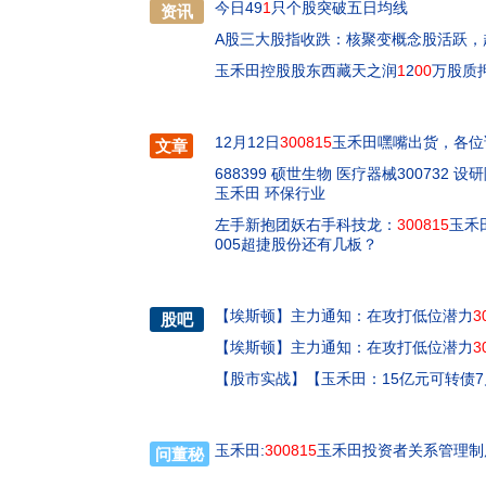
今日49
1
只个股突破五日均线
资讯
A股三大股指收跌：核聚变概念股活跃，
玉禾田控股股东西藏天之润
1
2
00
万股质
12月12日
300815
玉禾田嘿嘴出货，各位
文章
688399 硕世生物 医疗器械300732 
玉禾田 环保行业
左手新抱团妖右手科技龙：
300815
玉禾田
005超捷股份还有几板？
【
埃斯顿
】
主力通知：在攻打低位潜力
3
股吧
【
埃斯顿
】
主力通知：在攻打低位潜力
3
【
股市实战
】
【玉禾田：15亿元可转债7
玉禾田:
300815
玉禾田投资者关系管理制度2
问董秘