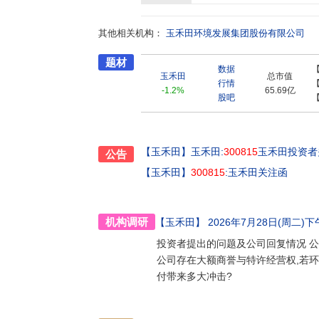
家政府单位和180多座城市提供长期优质服务,
完成了北京奥运会、广州亚运会、深圳大运会
其他相关机构：
环境保障,得到各地政府高度赞誉。“产业与资本
玉禾田环境发展集团股份有限公司
明、禾城智行等企业进行股权收并购合作,聚焦物
题材
一前瞻性战略,在智慧城市建设领域持续发力,
数据
略和改革创新的步伐,积极践行“城市合伙人”发
玉禾田
总市值
行情
品牌信誉和品质标准,在建设美丽中国的宏伟蓝图
-1.2%
65.69亿
股吧
【玉禾田】
玉禾田:
300815
玉禾田投资者关
公告
【玉禾田】
300815
:玉禾田关注函
机构调研
【玉禾田】
2026年7月28日(周二)下午1
投资者提出的问题及公司回复情况 公
公司存在大额商誉与特许经营权,若环
付带来多大冲击?