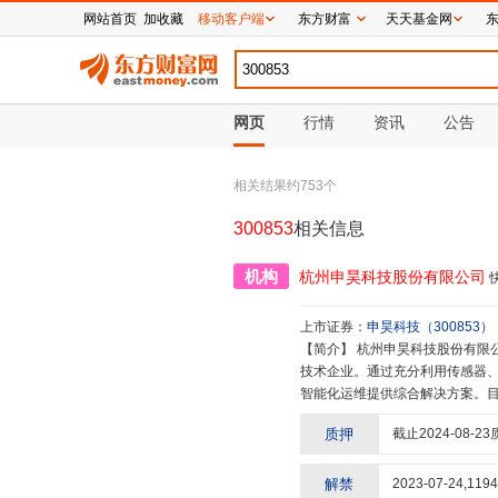
网站首页
加收藏
移动客户端
东方财富
天天基金网
网页
行情
资讯
公告
相关结果约
753
个
300853
相关信息
机构
杭州申昊科技股份有限公司
上市证券：
申昊科技
（
300853
）
【简介】
杭州申昊科技股份有限公司(股票代码:300853)成立于2002年,是一家致力于设备检测及故障诊断的高新
技术企业。通过充分利用传感器、
智能化运维提供综合解决方案。目
品,可用于电力电网、轨道交通、
质押
截止
2024-08-23
有效的检测、监测手段。
解禁
2023-07-24
,
1194