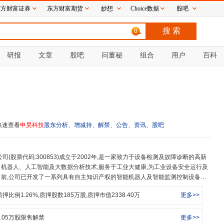
东方财富证券
东方财富期货
妙想
Choice数据
股吧
0
研报
文章
股吧
问董秘
组合
用户
百科
快速查看
申昊科技
股东分析
、
增减持
、
解禁
、
公告
、
资讯
、
股吧
机器人、人工智能及大数据分析技术,服务于工业大健康,为工业设备安全运行及
前,公司已开发了一系列具有自主知识产权的智能机器人及智能监测控制设备产
油气化工等行业,解决客户的难点与痛点,为客户无人或少人值守和智能化管理提供
质押比例
1.26
%,质押股数
185
万股,质押市值
2338.40
万
更多>>
.05
万股限售解禁
更多>>