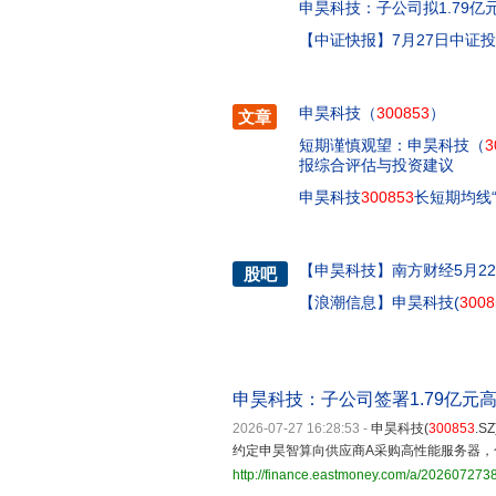
申昊科技：子公司拟1.79
【中证快报】7月27日中证
申昊科技（
300853
）
文章
短期谨慎观望：申昊科技（
3
报综合评估与投资建议
申昊科技
300853
长短期均线
【
申昊科技
】
南方财经5月2
股吧
【
浪潮信息
】
申昊科技(
3008
申昊科技：子公司签署1.79亿元
2026-07-27 16:28:53
-
申昊科技(
300853
.
约定申昊智算向供应商A采购高性能服务器，合同
http://finance.eastmoney.com/a/20260727