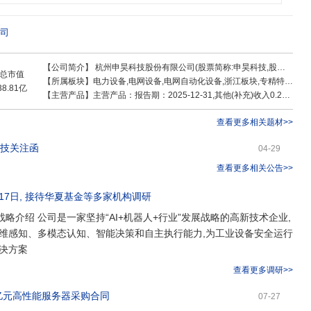
司
【公司简介】
杭州申昊科技股份有限公司(股票简称:申昊科技,股票代码:
3
总市值
【所属板块】
电力设备,电网设备,电网自动化设备,浙江板块,专精特新,创业板综,转债标的,电网概念,机器人概念,人工智能,智能电网
38.81亿
【主营产品】
主营产品：报告期：2025-12-31,其他(补充)收入0.29亿 ，占比9.26% ，利润0.02亿 ，占比6.83% ，毛利率7.6%；家庭储能收入1.08亿 ，占比34.65% ，利润0.11亿 ，占比35.66% ，毛利率10.61%；智能机器人收入0.45亿 ，占比14.51% ，利润0.12亿 ，占比38.14% ，毛利率27.1%；智能监测检测及控制设备收入1.3亿 ，占比41.58% ，利润0.06亿 ，占比19.37% ，毛利率4.8%
查看更多相关题材>>
科技关注函
04-29
查看更多相关公告>>
17日
, 接待
华夏基金
等多家机构调研
战略介绍 公司是一家坚持“AI+机器人+行业”发展战略的高新技术企业,
维感知、多模态认知、智能决策和自主执行能力,为工业设备安全运行
决方案
查看更多调研>>
9亿元高性能服务器采购合同
07-27