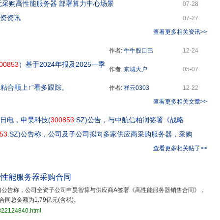
亿元采购高性能服务器 部署算力中心场景
07-28
投资资讯
07-27
查看更多相关资讯>>
作者:
牛牛股口巴
12-24
00853
）基于2024年报及2025一季
作者:
京城大户
05-07
“粘合顺上↑”看多跟踪。
作者:
祥云0303
12-22
查看更多相关文章>>
2日电，申昊科技(
300853
.SZ)公告，与中航信柏润签署《战略
53
.SZ)公告称，公司及子公司拟向多家供应商采购服务器，采购
查看更多相关帖子>>
高性能服务器采购合同
SZ)公告称，公司全资子公司申昊智算与供应商A签署《高性能服务器销售合同》，
总金额为1.79亿元(含税)。
3822124840.html