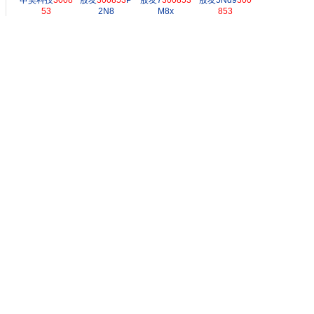
申昊科技
3008
股友
300853
P
股友7
300853
股友5Nd9
300
53
2N8
M8x
853