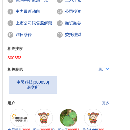
7
17
主力最新动向
公司投资
8
18
上市公司限售股解禁
融资融券
9
19
00853
)成立于2002年,专业从事人工智能、数据监测
一览
昨日涨停
委托理财
10
20
相关搜索
300853
相关股吧
展开
申昊科技
[
300853
]
深交所
用户
更多