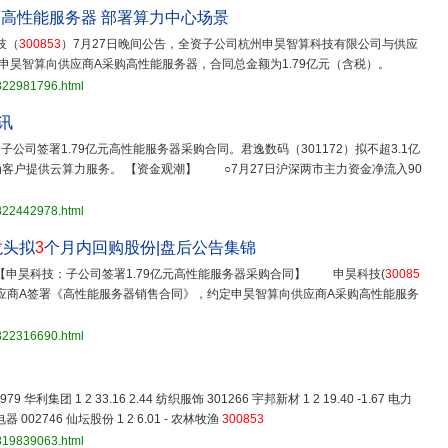
购高性能服务器 部署算力中心场景
技（
300853
）7月27日晚间公告，全资子公司杭州申昊智算科技有限公司与供应
申昊智算向供应商A采购高性能服务器，合同总金额为1.79亿元（含税）。
3822981796.html
讯
子公司签署1.79亿元高性能服务器采购合同。君逸数码（301172）拟不超3.1亿
客户提供云算力服务。 【资金观潮】 ○7月27日沪深两市主力资金净流入90
3822442978.html
龙头拟
3
个月内回购股份|盘后公告集锦
申昊科技：子公司签署1.79亿元高性能服务器采购合同】 申昊科技(
30085
供应商A签署《高性能服务器销售合同》，约定申昊智算向供应商A采购高性能服务
3822316690.html
00979 华利集团 1 2 33.16 2.44 纺织服饰 301266 宇邦新材 1 2 19.40 -1.67 电力
用电器 002746 仙坛股份 1 2 6.01 - 农林牧渔
300853
3819839063.html