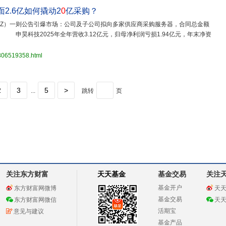
2.6亿如何撬动2
0
亿采购？
.SZ）一则公告引爆市场：公司及子公司拟向多家供应商采购服务器，合同总金额
 申昊科技2025年全年营收3.12亿元，归母净利润亏损1.94亿元，年末净资
3806519358.html
2
3
5
>
...
跳转
页
关注东方财富
天天基金
基金交易
关注
基金开户
东方财富网微博
天
基金交易
东方财富网微信
天
活期宝
意见与建议
基金产品