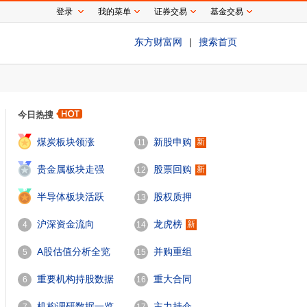
登录
我的菜单
证券交易
基金交易
东方财富网
|
搜索首页
今日热搜
1
煤炭板块领涨
新股申购
新
11
2
贵金属板块走强
股票回购
新
12
3
半导体板块活跃
股权质押
13
沪深资金流向
龙虎榜
新
4
14
A股估值分析全览
并购重组
5
15
重要机构持股数据
重大合同
6
16
机构调研数据一览
主力持仓