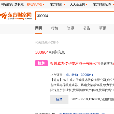
网站首页
加收藏
移动客户端
东方财富
天天基金网
东方财富证券
网页
行情
资讯
公告
研报
相关结果约
638
个
300904
相关信息
机构
银川威力传动技术股份有限公司
快速查看
上市证券：
威力传动
（
300904
）
【简介】
银川威力传动技术股份有限公司,成立于2003年,主营业务为风电专用减速器研发、生产和销售,主要产品
包括风电偏航减速器、风电变桨减速器,致力于为
陆深交所创业板(股票简称:威力传动,股票代码:
限责任公司和1家分公司——银川威力传动技术
解禁
2026-08-10
,
1260.00
万股限售
行业优秀人才,积累了丰富的经验技术,凭借较强
优质客户的认可,成为金风科技、东方风电、远
国内知名风电企业的重要供应商,成功进入西门