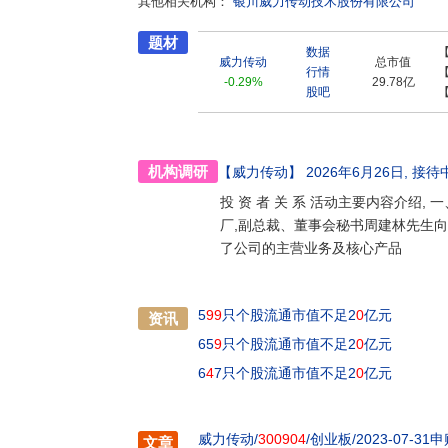
其他相关机构：
银川威力传动技术股份有限公司
录,并与上述客户建立了良好、稳定的合作关系。公
商,东方风电2020年度“最佳交付奖”,中车风电“
题材
在行业内树立了较高的品牌知名度。2020年,
数据
威力传动
总市值
10MW海上风电机组量身打造的偏航驱动和变
行情
-0.29%
29.78亿
瓶颈,填补了国内大功率海上风电减速器的空白,
股吧
础。公司现为国家高新技术企业、自治区专精特
(银川)技术创新中心、自治区企业技术中心、
宁夏工业设计中心;入选国家级“工业企业知识产
治区行业领先示范企业”等荣誉称号;通过了ISO9
机构调研
【威力传动】
2026年6月26日
, 接待
船级社认证(出口)和IATF16949质量管理
投 资 者 关 系 活动主要内容介绍
广泛应用于1MW至17MW等各种功率类型的陆
厂,副总裁、董事会秘书周建林先生
占有率逐年提升。面向未来,威力传动将继续秉承
社会责任的行业先锋为目标,向着全球行业一流
了公司的主营业务及核心产品
河水、北依银川高铁站、南连京藏高速路,环境
作,共创辉煌!
5
99
只个股流通市值不足2
0
亿元
资讯
65
9
只个股流通市值不足2
0
亿元
6
4
7只个股流通市值不足2
0
亿元
威力传动/
300904
/创业板/2023-07-31
文章