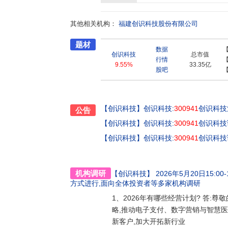
其他相关机构：
福建创识科技股份有限公司
题材
数据
创识科技
总市值
行情
9.55%
33.35亿
股吧
【创识科技】
创识科技:
300941
创识科技
公告
【创识科技】
创识科技:
300941
创识科技调
【创识科技】
创识科技:
300941
创识科技调
机构调研
【创识科技】
2026年5月20日15:00-1
方式进行,面向全体投资者
等多家机构调研
1、2026年有哪些经营计划? 答:尊
略,推动电子支付、数字营销与智慧
新客户,加大开拓新行业