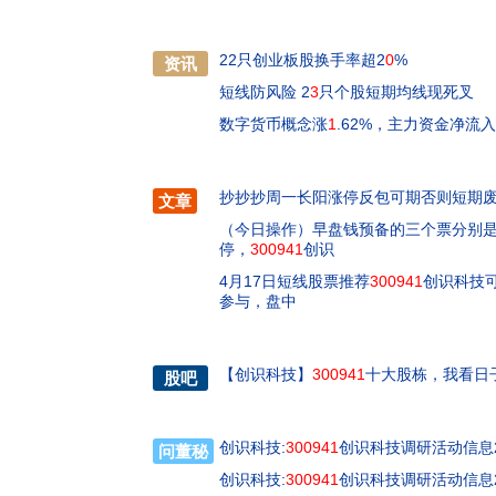
22只创业板股换手率超2
0
%
资讯
短线防风险 2
3
只个股短期均线现死叉
数字货币概念涨
1
.62%，主力资金净流
抄抄抄周一长阳涨停反包可期否则短期
文章
（今日操作）早盘钱预备的三个票分别是：
停，
300941
创识
4月17日短线股票推荐
300941
创识科技可
参与，盘中
【
创识科技
】
300941
十大股栋，我看日
股吧
创识科技:
300941
创识科技调研活动信息20
问董秘
创识科技:
300941
创识科技调研活动信息20