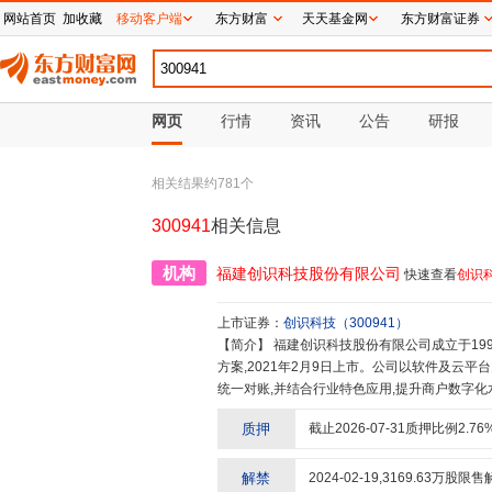
网站首页
加收藏
移动客户端
东方财富
天天基金网
东方财富证券
网页
行情
资讯
公告
研报
相关结果约
781
个
300941
相关信息
机构
福建创识科技股份有限公司
快速查看
创识
上市证券：
创识科技
（
300941
）
【简介】
福建创识科技股份有限公司成立于1995年,是国家级重点高新技术企业。主营业务为提供电子支付IT解决
方案,2021年2月9日上市。公司以软件及云平
统一对账,并结合行业特色应用,提升商户数字化
质押
截止
2026-07-31
质押比例
2.76
解禁
2024-02-19
,
3169.63
万股限售