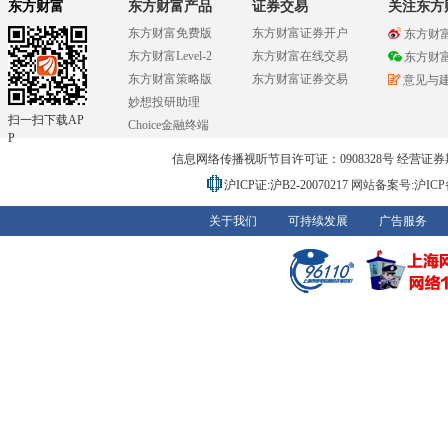
东方财富
东方财富产品
证券交易
关注东方
东方财富免费版
东方财富证券开户
东方财
东方财富Level-2
东方财富在线交易
东方财
东方财富策略版
东方财富证券交易
意见与
妙想投研助理
扫一扫下载AP
Choice金融终端
P
信息网络传播视听节目许可证：0908328号 经营证券期货业务
沪ICP证:沪B2-20070217
网站备案号:沪ICP备0
关于我们
可持续发展
广告服务