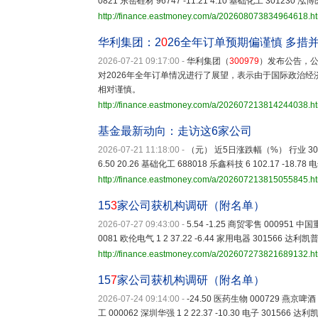
0821 东岳硅材 96747 -11.21 4.10 基础化工 301230 泓博医
http://finance.eastmoney.com/a/202608073834964618.h
华利集团：2
0
26全年订单预期偏谨慎 多措
2026-07-21 09:17:00
-
华利集团（
300979
）发布公告，公
对2026年全年订单情况进行了展望，表示由于国际政治
相对谨慎。
http://finance.eastmoney.com/a/202607213814244038.h
基金最新动向：走访这6家公司
2026-07-21 11:18:00
-
（元） 近5日涨跌幅（%） 行业 300757
6.50 20.26 基础化工 688018 乐鑫科技 6 102.17 -18.78 
http://finance.eastmoney.com/a/202607213815055845.h
15
3
家公司获机构调研（附名单）
2026-07-27 09:43:00
-
5.54 -1.25 商贸零售 000951 中国重汽
0081 欧伦电气 1 2 37.22 -6.44 家用电器 301566 达利凯普 1
http://finance.eastmoney.com/a/202607273821689132.h
15
7
家公司获机构调研（附名单）
2026-07-24 09:14:00
-
-24.50 医药生物 000729 燕京啤酒 1
工 000062 深圳华强 1 2 22.37 -10.30 电子 301566 达利凯普