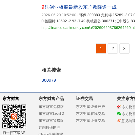
9
只创业板股最新股东户数降逾一成
2026-06-29 10:52:00
-
环保 300883 龙利得 15289 -3.07 
0 德固特 13692 -2.93 -7.49 机械设备 300371 汇中股份 83
http://finance.eastmoney.com/a/202606293786264269.h
1
2
3
...
相关搜索
300979
东方财富
东方财富产品
证券交易
关注东方
东方财富免费版
东方财富证券开户
东方财
东方财富Level-2
东方财富在线交易
东方财
东方财富策略版
东方财富证券交易
意见与
妙想投研助理
扫一扫下载AP
Choice金融终端