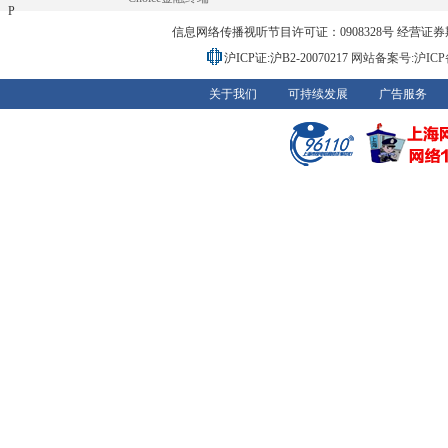
P
信息网络传播视听节目许可证：0908328号 经营证券期货业务
沪ICP证:沪B2-20070217
网站备案号:沪ICP备0
关于我们
可持续发展
广告服务