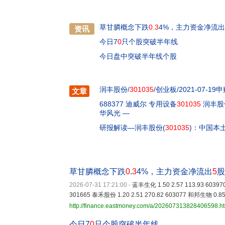
草甘膦概念下跌
0
.
3
4%，主力资金净流出
资讯
今日7
0
只个股突破半年线
今日盘中突破半年线个股
润丰股份/
301035
/创业板/2021-07-19
文章
688377 迪威尔 专用设备
301035
润丰股份
华风光 —
研报解读—润丰股份(
301035
)：中国本
草甘膦概念下跌
0
.
3
4%，主力资金净流出
5
股
2026-07-31 17:21:00
-
蓝丰生化 1.50 2.57 113.93 60397
301665 泰禾股份 1.20 2.51 270.82 603077 和邦生物 0.85 
http://finance.eastmoney.com/a/202607313828406598.h
今日7
0
只个股突破半年线