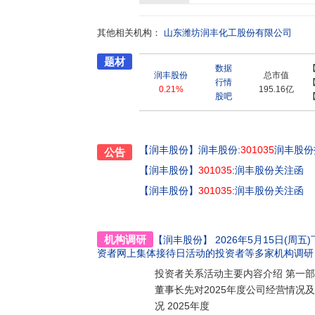
司的主要产品为除草剂、杀虫剂、杀菌剂、植
构建了涵盖原药与制剂的研发、制造以及面向
其他相关机构：
力和国内强大供应链及全球营销网络,以“轻架构
山东潍坊润丰化工股份有限公司
业团队,源自中国,服务世界。
题材
数据
润丰股份
总市值
行情
0.21%
195.16亿
股吧
【润丰股份】
润丰股份:
301035
润丰股份
公告
【润丰股份】
301035
:润丰股份关注函
【润丰股份】
301035
:润丰股份关注函
机构调研
【润丰股份】
2026年5月15日(周五)下
资者网上集体接待日活动的投资者
等多家机构调研
投资者关系活动主要内容介绍 第一部
董事长先对2025年度公司经营情况
况 2025年度