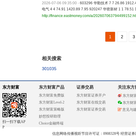
2026-07-06 09:35:00
-
603296 华勤技术 7 7 26.86 1912.4
电气 4 4 74.91 1420.89 7.95 920247 华密新材 1 1 78.51 
http://finance.eastmoney.com/a/202607063794499152.h
1
2
3
相关搜索
301035
东方财富
东方财富产品
证券交易
关注东方
东方财富免费版
东方财富证券开户
东方财
东方财富Level-2
东方财富在线交易
东方财
东方财富策略版
东方财富证券交易
意见与
妙想投研助理
扫一扫下载AP
Choice金融终端
P
信息网络传播视听节目许可证：0908328号 经营证券期货业务