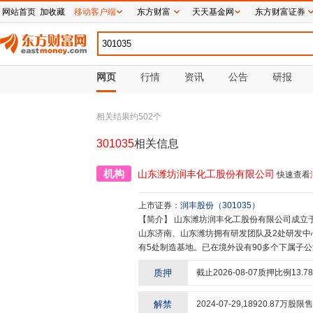
网站首页
加收藏
移动客户端
东方财富
天天基金网
东方财富证券
网页
行情
资讯
公告
研报
相关结果约
502
个
301035
相关信息
机构
山东潍坊润丰化工股份有限公司
快速查看
上市证券：
润丰股份
（
301035
）
【简介】
山东潍坊润丰化工股份有限公司成立于2005年6月,总部位于山东潍坊滨海新区,市场团队位于山东济南,在
山东济南、山东潍坊拥有研发团队及2处研发中
有5处制造基地。已在境外设有90多个下属子公
善全球营销网络。作物保护产品出口额持续多年
质押
截止
2026-08-07
质押比例
13.78
三。公司已通过海关AEO高级认证,先后获得“中
贡献奖”等各类荣誉称号。公司始终心无旁骛专
司的愿景。作为一家中国本土诞生的跨国作物保
解禁
2024-07-29
,
18920.87
万股限售