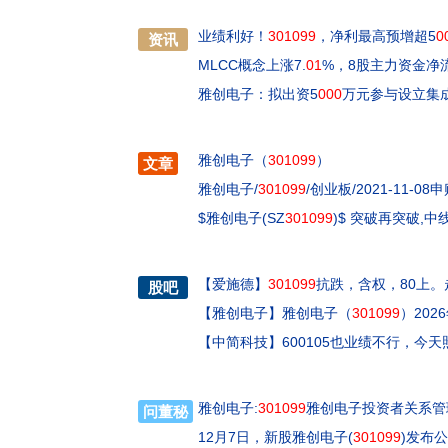
业绩利好！
301099
，净利最高预增超5
0
资讯
MLCC概念上涨7.
01
%，8股主力资金净
雅创电子：拟出资5
000
万元参与设立集
雅创电子（
301099
）
文章
雅创电子/
301099
/创业板/2021-11-08
$雅创电子(SZ
301099
)$ 突破再突破,中
【
爱施德
】
301099
抗跌，含权，80上
股吧
【
雅创电子
】
雅创电子（
301099
）202
【
中简科技
】
600105也业绩不行，今
雅创电子:
301099
雅创电子投资者关系管理信
问董秘
12月7日，新股雅创电子(
301099
)发布