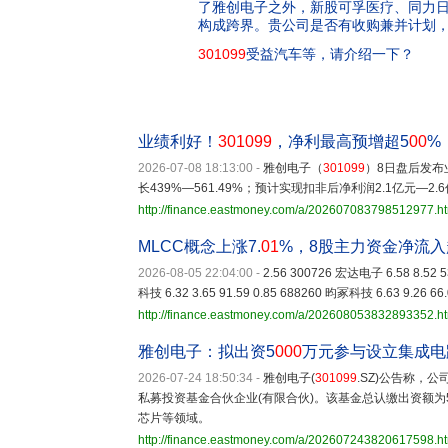
了雅创电子之外，新股可孚医疗、同力
构成跨界。贵公司是否有收购兼并计划
301099
受益汽车等，请介绍一下？
业绩利好！
301099
，净利最高预增超5
00
%
2026-07-08 18:13:00
-
雅创电子（
301099
）8日盘后发布
长439%—561.49%；预计实现扣非后净利润2.1亿元—2.6
http://finance.eastmoney.com/a/202607083798512977.h
MLCC概念上涨7.
01
%，8股主力资金净流入
2026-08-05 22:04:00
-
2.56 300726 宏达电子 6.58 8.52 5
科技 6.32 3.65 91.59 0.85 688260 昀冢科技 6.63 9.26 66.
http://finance.eastmoney.com/a/202608053832893352.h
雅创电子：拟出资5
000
万元参与设立集成电
2026-07-24 18:50:34
-
雅创电子(
301099
.SZ)公告称，
私募投资基金合伙企业(有限合伙)。该基金总认缴出资额
芯片等领域。
http://finance.eastmoney.com/a/202607243820617598.h