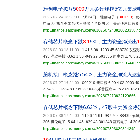
雅创电子拟斥5
000
万元参设规模5亿元集成
2026-07-24 18:59:00
-
7月24日，雅创电子（
301099
）发
司及其他8名有限合伙人签署了合伙协议，决定使用自有资
http://finance.eastmoney.com/a/202607243820623358.h
存储芯片概念下跌
3
.
1
5%，主力资金净流出
1
2026-08-03 18:11:00
-
1.41 6.08 -1203.45 688720 艾森股
493 润欣科技 -0.62 2.30 -949.29 603335 迪生力 1.70 3.23
http://finance.eastmoney.com/a/202608033829905440.h
脑机接口概念涨5.54%，主力资金净流入这
2026-07-27 16:24:00
-
002219 新里程 6.09 4.02 2003.4
3.74 3.11 1334.80 7.60 300003 乐普医疗 4.95 2.09 1320
http://finance.eastmoney.com/a/202607273822129665.h
存储芯片概念下跌6.62%，47股主力资金
2026-07-30 17:45:00
-
11.26 11.61 -987.76 688439 振华
206 概伦电子 -5.64 1.45 -839.43 301348 蓝箭电子 -4.30 6
http://finance.eastmoney.com/a/202607303826814295.h