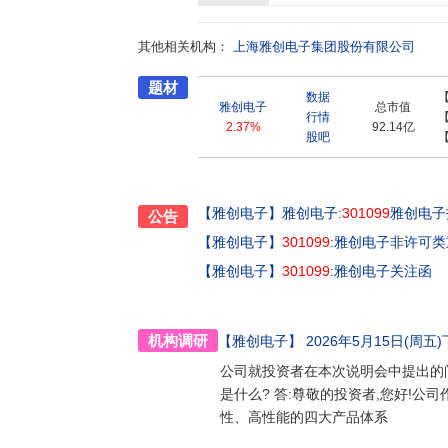
其他相关机构：
上海雅创电子集团股份有限公司
题材
数据
雅创电子
总市值
行情
2.37%
92.14亿
股吧
【雅创电子】
雅创电子:
301099
雅创电子
公告
【雅创电子】
301099
:雅创电子非许可
【雅创电子】
301099
:雅创电子关注函
机构调研
【雅创电子】
2026年5月15日(周五)下
公司就投资者在本次说明会中提出的问
是什么? 答:尊敬的投资者,您好!公
性、高性能的四大产品体系