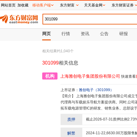
网站首页
加收藏
移动客户端
东方财富
天天基金网
东方财富证券
网页
行情
资讯
公告
研报
相关结果约
1,040
个
301099
相关信息
机构
上海雅创电子集团股份有限公司
快速查看
上市证券：
雅创电子
（
301099
）
【简介】
上海雅创电子集团股份有限公司成立于1999年,深耕汽车、工业及电力领域,是国内知名的主被动元器件
代理商与车载娱乐导航方案提供商。同时,公司
拓车载电源管理IC的研发、销售业务。总部设
州、佛山、台北均有办事处;在韩国、新加坡、
质押
截止
2026-07-31
质押比例
2.73
为电子行业细分领域具有影响力的合作伙伴!客户
用积极的工作作风,敢于担当的根性,正大光明的
解禁
2024-11-22
,
6630.00
万股限售