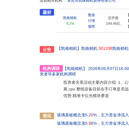
其他相关机构：
东莞市凯格精机股份有限公司
题材
数据
凯格精机
总市值
行情
-5.2%
144.46亿
股吧
【凯格精机】
凯格精机:
301338
凯格精机
公告
机构调研
【凯格精机】
2026年05月07日16:00-
资者
等多家机构调研
投资者关系活动主要内容介绍: 1、
展,cpo 整线设备目前在手订单是否
优势,精准卡位光模块赛道
玻璃基板概念涨5.2
0
%，主力资金净流入
资讯
玻璃基板概念涨5.
8
6%，主力资金净流