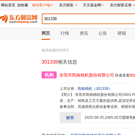
网站首页
加收藏
移动客户端
东方财富
天天基金网
东方财富证券
网页
行情
资讯
公告
研报
相关结果约
859
个
301338
相关信息
机构
东莞市凯格精机股份有限公司
快速查看
凯
上市证券：
凯格精机
（
301338
）
【简介】
东莞市凯格精机股份有限公司(GKG Precision Machine Co.,Ltd.)是一家专注于高端精密自动化装备的研
发、生产、销售及工艺方案的提供商,是深交所创业
备事业部、高速精密点胶设备事业部、精密封
子、网络通信、显示照明、汽车电子、新能源以
解禁
2025-08-25
,
2485.00
万股限售
项冠军"企业、首批国家"专精特新"重点小巨人