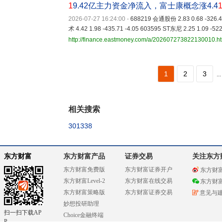
1
9.42亿主力资金净流入，富士康概念涨4.4
2026-07-27 16:24:00
-
688219 会通股份 2.83 0.68 -326.4
术 4.42 1.98 -435.71 -4.05 603595 ST东尼 2.25 1.09 -522
http://finance.eastmoney.com/a/202607273822130010.h
1
2
3
...
相关搜索
301338
东方财富
东方财富产品
证券交易
关注东方
东方财富免费版
东方财富证券开户
东方财
东方财富Level-2
东方财富在线交易
东方财
东方财富策略版
东方财富证券交易
意见与
妙想投研助理
扫一扫下载AP
Choice金融终端
P