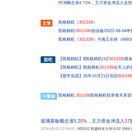
PCB概念涨4.7
3
%，主力资金净流入这
凯格精机（
301338
）
文章
凯格精机/
301338
/创业板/2022-08-04
凯格精机（
301338
）与海正生材（6882
【
凯格精机
】
$凯格精机(SZ
301338
)股友
股吧
【
凯格精机
】
凯格精机
301338
在车上的朋
【
股市实战
】
25年10月21日买的
301338
凯格精机:
301338
凯格精机投资者关系管理信
问董秘
玻璃基板概念涨5.2
0
%，主力资金净流入
3
7
2026-08-05 22:04:00
-
600552 凯盛科技 6.68 8.92 3966.