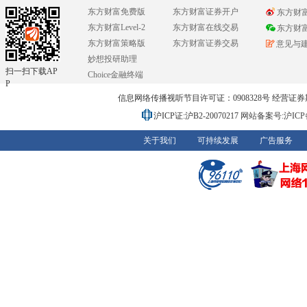
东方财富免费版
东方财富证券开户
东方财
东方财富Level-2
东方财富在线交易
东方财
东方财富策略版
东方财富证券交易
意见与
妙想投研助理
扫一扫下载AP
Choice金融终端
P
信息网络传播视听节目许可证：0908328号 经营证券期货业务
沪ICP证:沪B2-20070217
网站备案号:沪ICP备0
关于我们
可持续发展
广告服务