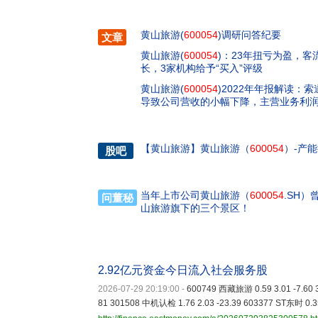
黄山旅游(
600054
)调研问答纪要
文章
黄山旅游(
600054
)：23年扭亏为盈，
长，3家机构给予“买入”评级
黄山旅游(
600054
)2022年年报解读：
导致公司营收的小幅下降，主营业务利
【
黄山旅游
】
黄山旅游（
600054
）-产
股吧
当年上市公司黄山旅游（
600054
.SH
问董秘
山旅游旗下的三个景区！
2.92亿元资金今日流入社会服务股
2026-07-29 20:19:00
-
600749 西藏旅游 0.59 3.01 -7.60 
81 301508 中机认检 1.76 2.03 -23.39 603377 ST东时 0.35