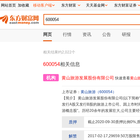
网站首页
加收藏
移动客户端
东方财富
天天基金网
东方财富证券
网页
行情
资讯
公告
研报
相关结果约
2,022
个
600054
相关信息
机构
黄山旅游发展股份有限公司
快速查看
黄山
上市证券：
黄山旅游
（
600054
）
【简介】
黄山旅游发展股份有限公司(以下简称“公司”)依托黄山风景区优势资源,创立于1996年11月18日,是一家既
发行A股又发行B股的旅游上市公司。因上市时
游概念股”。历经20余年的发展壮大,公司主要
客,营业收入,实现利润,上缴税收等指标稳步增
质押
截止
2020-09-30
质押比例
0
%,
营业务在景区、索道、酒店、旅行社、徽菜餐
茶旅、新零售、供应链、体育、夜游演艺、直播
展过程中形成了“敬人、敬业、创优、创新”的核
解禁
2017-02-17
,
29659.50
万股限售