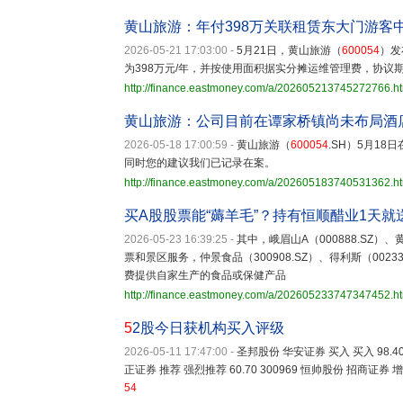
黄山旅游：年付398万关联租赁东大门游客
2026-05-21 17:03:00
-
5月21日，黄山旅游（
600054
）发
为398万元/年，并按使用面积据实分摊运维管理费，协议
http://finance.eastmoney.com/a/202605213745272766.h
黄山旅游：公司目前在谭家桥镇尚未布局酒
2026-05-18 17:00:59
-
黄山旅游（
600054
.SH）5月1
同时您的建议我们已记录在案。
http://finance.eastmoney.com/a/202605183740531362.h
买A股股票能“薅羊毛”？持有恒顺醋业1天
2026-05-23 16:39:25
-
其中，峨眉山A（000888.SZ）
票和景区服务，仲景食品（300908.SZ）、得利斯（002330
费提供自家生产的食品或保健产品
http://finance.eastmoney.com/a/202605233747347452.h
5
2股今日获机构买入评级
2026-05-11 17:47:00
-
圣邦股份 华安证券 买入 买入 98.40 
正证券 推荐 强烈推荐 60.70 300969 恒帅股份 招商证券 增持
54