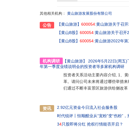
提供商”的企业使命,明确了“大黄山目的地旅游
型、科技型、互联网型企业转型。历经20余年的
其他相关机构：
首届“中国质量奖”提名奖、首届及第三届全国
黄山旅游发展股份有限公司
值百强、中国旅游投资“艾蒂亚奖”金奖、中国
【黄山旅游】
600054
:黄山旅游关于召开
公告
荣誉。面向未来,公司上下将高举习近平新时代
话批示指示精神,在市委市政府、景区党工委的坚
【黄山B股】
600054
:黄山旅游关于召开
崛起赶超,为黄山市倾力打造“五个之城”、建设
【黄山B股】
600054
:黄山旅游2022年
机构调研
【黄山旅游】
2026年5月22日(周五)下
年第一季度业绩说明会的投资者
等多家机构调研
投资者关系活动主要内容介绍, 1、
革。请问公司未来将通过哪些举措来顺
们通过不断丰富景区旅游供给侧改革
2.92亿元资金今日流入社会服务股
资讯
时代锐评丨恒顺醋业从“宠粉”变“伤粉”
3
4
只股即将分红 抢权行情能否开启？