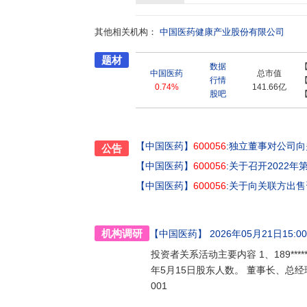
获得了“全国抗疫先进集体”、“最具社会责任上市公
责任企业奖”、2021年“中国企业慈善公益500强
其他相关机构：
500强”、“中国上市公司最佳董事会奖”、“上
中国医药健康产业股份有限公司
国上市公司共建“一带一路”十年百篇最佳实践案
题材
项。
数据
中国医药
总市值
行情
0.74%
141.66亿
股吧
【中国医药】
600056
:独立董事对公司
公告
【中国医药】
600056
:关于召开2022
【中国医药】
600056
:关于向关联方出
机构调研
【中国医药】
2026年05月21日15:00-
投资者关系活动主要内容 1、189**
年5月15日股东人数。 董事长、总经理
001