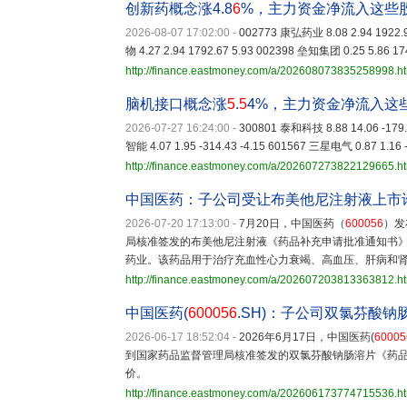
创新药概念涨4.8
6
%，主力资金净流入这些
2026-08-07 17:02:00
-
002773 康弘药业 8.08 2.94 1922.
物 4.27 2.94 1792.67 5.93 002398 垒知集团 0.25 5.86 17
http://finance.eastmoney.com/a/202608073835258998.h
脑机接口概念涨
5
.
5
4%，主力资金净流入这
2026-07-27 16:24:00
-
300801 泰和科技 8.88 14.06 -179.
智能 4.07 1.95 -314.43 -4.15 601567 三星电气 0.87 1.16 -
http://finance.eastmoney.com/a/202607273822129665.h
中国医药：子公司受让布美他尼注射液上市许
2026-07-20 17:13:00
-
7月20日，中国医药（
600056
）发
局核准签发的布美他尼注射液《药品补充申请批准通知书
药业。该药品用于治疗充血性心力衰竭、高血压、肝病和
http://finance.eastmoney.com/a/202607203813363812.h
中国医药(
600056
.SH)：子公司双氯芬酸
2026-06-17 18:52:04
-
2026年6月17日，中国医药(
60005
到国家药品监督管理局核准签发的双氯芬酸钠肠溶片《药
价。
http://finance.eastmoney.com/a/202606173774715536.h