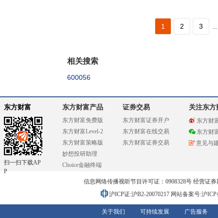
1
2
3
...
相关搜索
600056
东方财富
东方财富产品
证券交易
关注东方
东方财富免费版
东方财富证券开户
东方财
东方财富Level-2
东方财富在线交易
东方财
东方财富策略版
东方财富证券交易
意见与
妙想投研助理
扫一扫下载AP
Choice金融终端
P
信息网络传播视听节目许可证：0908328号 经营证券期货业务
沪ICP证:沪B2-20070217
网站备案号:沪ICP备0
关于我们
可持续发展
广告服务