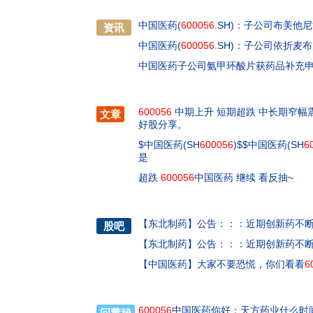
中国医药(
600056
.SH)：子公司布美
资讯
中国医药(
600056
.SH)：子公司依折麦
中国医药子公司氨甲环酸片获药品补充
600056
中期上升 短期超跌 中长期窄幅
文章
好股分享。
$中国医药(SH
600056
)$$中国医药(SH
6
是
超跌
600056
中国医药 继续 看反抽~
【
东北制药
】
公告：：：近期创新药不断活
股吧
【
东北制药
】
公告：：：近期创新药不断活
【
中国医药
】
大家不要恐慌，你们看看
6
600056
中国医药你好：天方药业什么时
问董秘