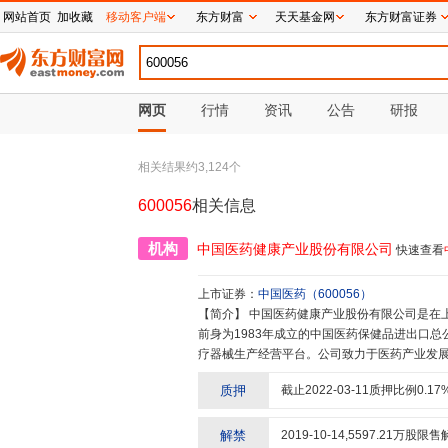
网站首页
加收藏
移动客户端
东方财富
天天基金网
东方财富证券
网页
行情
资讯
公告
研报
相关结果约
3,124
个
600056
相关信息
机构
中国医药健康产业股份有限公司
快速查看
上市证券：
中国医药
（
600056
）
【简介】
中国医药健康产业股份有限公司是在上海证券交易所挂牌的国有控股上市公司(股票代码:SH600056),其
前身为1983年成立的中国医药保健品进出口总
疗器械生产经营平台。公司致力于医药产业发展
年来,公司初步建立了以医药及医疗器械商业为
质押
截止
2022-03-11
质押比例
0.17
植加工、研发、生产、销售、物流、进出口贸易
务人民美好生活,着力打造成为值得信赖的世界
列2022第八届中国最具影响力医药企业百强榜第
解禁
2019-10-14
,
5597.21
万股限售