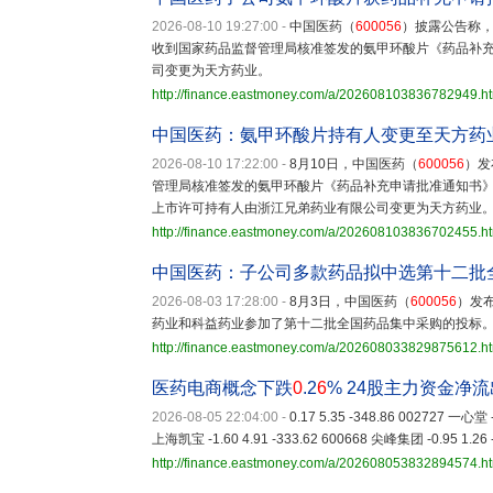
2026-08-10 19:27:00
-
中国医药（
600056
）披露公告称，
收到国家药品监督管理局核准签发的氨甲环酸片《药品补
司变更为天方药业。
http://finance.eastmoney.com/a/202608103836782949.h
中国医药：氨甲环酸片持有人变更至天方药
2026-08-10 17:22:00
-
8月10日，中国医药（
600056
）发
管理局核准签发的氨甲环酸片《药品补充申请批准通知书
上市许可持有人由浙江兄弟药业有限公司变更为天方药业
http://finance.eastmoney.com/a/202608103836702455.h
中国医药：子公司多款药品拟中选第十二批
2026-08-03 17:28:00
-
8月3日，中国医药（
600056
）发布
药业和科益药业参加了第十二批全国药品集中采购的投标
http://finance.eastmoney.com/a/202608033829875612.h
医药电商概念下跌
0
.2
6
% 24股主力资金净
2026-08-05 22:04:00
-
0.17 5.35 -348.86 002727 一心堂 
上海凯宝 -1.60 4.91 -333.62 600668 尖峰集团 -0.95 1.26 
http://finance.eastmoney.com/a/202608053832894574.h