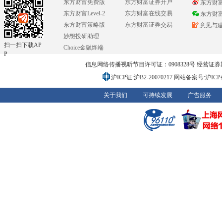
东方财富免费版
东方财富证券开户
东方财
东方财富Level-2
东方财富在线交易
东方财
东方财富策略版
东方财富证券交易
意见与
妙想投研助理
扫一扫下载AP
Choice金融终端
P
信息网络传播视听节目许可证：0908328号 经营证券期货业务
沪ICP证:沪B2-20070217
网站备案号:沪ICP备0
关于我们
可持续发展
广告服务