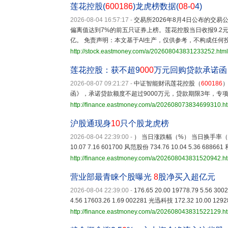
莲花控股(
600186
)龙虎榜数据(
08
-
0
4)
2026-08-04 16:57:17
-
交易所2026年8月4日公布的交
偏离值达到7%的前五只证券上榜。莲花控股当日收报9.2元，涨跌
亿。 免责声明：本文基于AI生产，仅供参考，不构成任何
http://stock.eastmoney.com/a/202608043831233252.html
莲花控股：获不超9
000
万元回购贷款承诺函
2026-08-07 09:21:27
-
中证智能财讯莲花控股（
600186
函》，承诺贷款额度不超过9000万元，贷款期限3年，专
http://finance.eastmoney.com/a/202608073834699310.h
沪股通现身
10
只个股龙虎榜
2026-08-04 22:39:00
-
） 当日涨跌幅（%） 当日换手率（%） 603
10.07 7.16 601700 风范股份 734.76 10.04 5.36 688661
http://finance.eastmoney.com/a/202608043831520942.h
营业部最青睐个股曝光
8
股净买入超亿元
2026-08-04 22:39:00
-
176.65 20.00 19778.79 5.56 3
4.56 17603.26 1.69 002281 光迅科技 172.32 10.00 1292
http://finance.eastmoney.com/a/202608043831522129.h