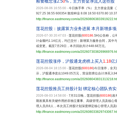
粮食概念涨2.5
0
%，主力资金净流入这些股
2026-08-06 16:55:00
-
今日换手率（%） 主力资金流量（万元）
927.25 38.55 600354 敦煌种业 8.08 18.50 6370.80 10.3
http://finance.eastmoney.com/a/202608063833919222.h
莲花控股：披露算力业务进展 本月新增多
2026-07-30 20:47:03
-
莲花控股(
600186
.SH)公告称，
计金额约1.14亿元，均已交付；新增算力服务合同，其中与
或变更。截至7月29日，本月回款共计448.68万元。
http://finance.eastmoney.com/a/202607303826966976.h
莲花控股涨停，沪股通龙虎榜上买入
1
.
18
亿
2026-08-04 18:15:00
-
莲花控股(
600186
)今日涨停，全天换
示，沪股通净卖出1049.05万元，营业部席位合计净买入945
http://finance.eastmoney.com/a/202608043831313218.h
莲花控股推员工持股计划 绑定核心团队夯
2026-08-03 14:58:00
-
7月31日晚，莲花控股(
600186
)
期发展具有关键作用的非独立董事、高级管理人员及核心骨
理人员共8人，本次员工持股计划深度绑定核心管理人员及
http://finance.eastmoney.com/a/202608033829743067.h