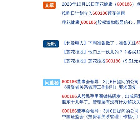
2023年10月13日莲花健康（
600186
）
文章
按昨日计划介入
600186
莲花健康
莲花健康(
600186
)股权激励彰显信心，
【
长源电力
】
下周准备撤了，准备关注
6
股吧
【
莲花控股
】
他们是一伙儿的？？各买100
【
莲花控股
】
莲花控股
600186
（9.51
600186
董事会领导：3月6日提问的公司
问董秘
《投资者关系管理工作指引》要求回复
600186
从股民手里圈钱搞研发，出成果
股东十几年了。管理层有没有计划解决
600186
董事会领导：3月6日提问的公司
中国证监会《投资者关系管理工作指引