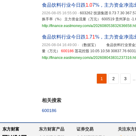
食品饮料行业今日跌
1
.
0
7%，主力资金净流
2026-08-05 16:55:00
-
603262 技源集团 0.73 7.3
换手率（%） 主力资金流量（万元） 600519 贵州茅台 -1.65 0.34 
http://finance.eastmoney.com/a/202608053832636658.h
食品饮料行业今日跌
1
.7
1
%，主力资金净流
2026-08-04 16:49:00
-
（数据宝） 食品饮料行业资金流入
量（万元）
600186
莲花控股 10.05 10.58 30837.76 6031
http://finance.eastmoney.com/a/202608043831237316.h
1
2
3
...
相关搜索
600186
东方财富
东方财富产品
证券交易
关注东方