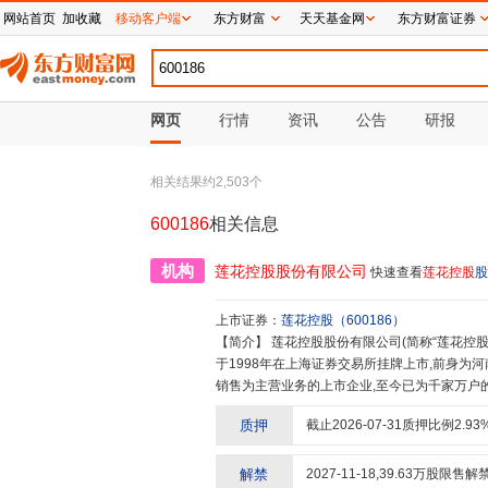
网站首页
加收藏
移动客户端
东方财富
天天基金网
东方财富证券
网页
行情
资讯
公告
研报
相关结果约
2,503
个
600186
相关信息
机构
莲花控股股份有限公司
快速查看
莲花控股
股
上市证券：
莲花控股
（
600186
）
【简介】
莲花控股股份有限公司(简称“莲花控股”或“公司”,曾用名“莲花健康产业集团股份有限公司”)创建于1983年,
于1998年在上海证券交易所挂牌上市,前身为
销售为主营业务的上市企业,至今已为千家万户的
家企业之一,被农业部等8部委认定为全国第一批
质押
截止
2026-07-31
质押比例
2.93
为全国首批41家国家商标战略实施示范企业,在中
P体系认证,被中国名牌战略推进委员会审定为首批
标被国家工商行政管理总局认定为“中国驰名商
解禁
2027-11-18
,
39.63
万股限售解