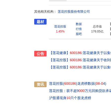
心、博士后科研工作站、国家小麦加工技术研
据中国家庭装市场主导地位,已形成以粮食酿造
其他相关机构：
味品,以火锅底料、小龙虾调味料、酸菜鱼佐料
莲花控股股份有限公司
态调味品和以糖类产品系列、面粉、谷朊粉、
题材
有省份,产品远销全球70多个国家和地区。近年
数据
显著增强,盈利能力持续提升,发展质量不断提高
莲花控股
总市值
行情
面贯彻落实521品牌复兴战略,深入推进年轻
1.45%
176.05亿
股吧
建设、新机制实施、新人才引入,并在持续做强主
莲花控股打造成为一家综合优势更加突出、核心
社会和谐健康发展作出新的更大贡献。
【莲花健康】
600186
:莲花健康关于以
公告
【莲花控股】
600186
:莲花健康关于收
【莲花控股】
600186
:莲花健康关于以
莲花控股(
600186
)龙虎榜数据(
08
-
0
4)
资讯
莲花控股：获不超9
000
万元回购贷款承
沪股通现身
10
只个股龙虎榜