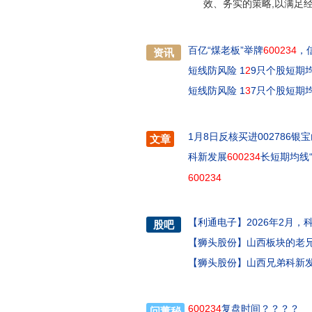
效、务实的策略,以满足
百亿“煤老板”举牌
600234
，
资讯
短线防风险 1
2
9只个股短期
短线防风险 1
3
7只个股短期
1月8日反核买进002786银
文章
科新发展
600234
长短期均线
600234
【
利通电子
】
2026年2月，
股吧
【
狮头股份
】
山西板块的老
【
狮头股份
】
山西兄弟科新
600234
复盘时间？？？？
问董秘