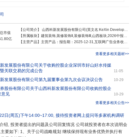
市打下了坚实的基础。2017年,集团公司在董事会及管理层的战略部署下,选择
公司改革发展的新篇章,借助粤港澳大湾区一体化优势,持续引进高精尖专业人才,以
理为基础,以专业至诚的服务为保障。科新发展集团下属三个主要业务版块:装饰业
司
司,拥有建筑装修装饰工程专业承包一级资质、建筑机电安装工程专业承包二级资
质、劳务分包资质、ISO质量管理体系认证,为深圳市装饰协会会员单位。专注于
【公司简介】
山西科新发展股份有限公司(英文名:KeXin Development Co.,Ltd, ShanXi),成立于1988年,其前身系太原天龙商业贸易集团总公司,于2000年在上海证券交易所挂牌上市,2021年更名为山西科新发展股份有限公司,是一个业务多元化经营的集团公司。多年来
,在行业积极推进规范化、标准化、科技化的一体化流程及模式,业务涵盖星级酒
总市值
【所属板块】
建筑装饰,装修装饰Ⅱ,装修装饰Ⅲ,山西板块,2026中报预减,举牌,算力概念,网络游戏
楼、住宅精装样板间等各类建筑装饰、设计、安装工程等。传媒业务版块:深圳
51.80亿
【主营产品】
主营产品：报告期：2025-12-31,互联网广告业务收入0.05亿 ，占比1.26% ，利润0.03亿 ，占比10.35% ，毛利率71.74%；其他(补充)收入0亿 ，占比0.05% ，利润0亿 ，占比0% ，毛利率0%；建筑工程业务收入3.67亿 ，占比95.49% ，利润0.19亿 ，占比55.28% ，毛利率5.06%；租赁业收入0.12亿 ，占比3.21% ，利润0.12亿 ，占比34.36% ，毛利率93.75%
腾讯视频、抖音、小红书、快手等主流的新媒体广告平台,为本地业务、品牌业
品牌推广、策划宣传等数字化营销服务。根据客户的实际营销需求和内容,为其
查看更多相关题材>>
适配的数字媒体渠道,运用公司强大的原创内容生产力迭代优化能力,通过全渠道
用户,助力流量转化,提升客户营销效果和使用服务体验。租赁业务版块:太原天龙恒
科新发展股份有限公司关于收购控股企业深圳市好山好水传媒
厦为广大商户、租户解决租户经营诉求和物业服务,提供保安保洁、设施设备运
额暨关联交易的完成公告
11-05
覆盖、全专业的管家式物业服务。科新发展集团持续引进高精尖专业人才,以文
科新发展股份有限公司第九届董事会第九次会议决议公告
10-29
为基础,以专业至诚的服务为保障,实现公司营收飞跃性增长,进一步提高了公司的竞
证券股份有限公司关于山西科新发展股份有限公司收购控股企
查意见
10-29
查看更多相关公告>>
22日(周五)下午14:00~17:00
, 接待
投资者网上提问
等多家机构调研
介绍, 投资者提出的问题及公司回复情况 公司就投资者在本次说明会
主要如下: 1、关于公司战略规划 继续保持现有业务优势并执行有