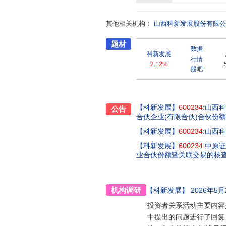
商的杰出代表,同时也为未来成功上
了将总部南迁至深圳,由此揭开了
其他相关机构：
文化潮流为导向,以优秀完善的管
山西科新发展股份有限公
务版块:深圳提达装饰工程有限公
题材
质、建筑装饰工程设计专项乙级资
数据
装饰主业,坚持可持续发展的道路
科新发展
行情
店、大型楼盘营销中心、高端写字
2.12%
股吧
市灏远景科技有限公司,公司依托
务、家居业务、金融业务客户提供
甄选与整合符合其营销目标与定位
传播,帮助客户洞察市场趋势了解
【科新发展】
600234
:山西
公告
顺贸易有限公司,依托太原天龙大
合伙企业(有限合伙)合伙份
维、车辆管理、职工宿舍租赁等全
【科新发展】
600234
:山西
化潮流为导向,以优秀完善的管理
争能力和盈利能力。
【科新发展】
600234
:中原
业合伙份额暨关联交易的核
机构调研
【科新发展】
2026年5月
投资者关系活动主要内容
中提出的问题进行了回复,