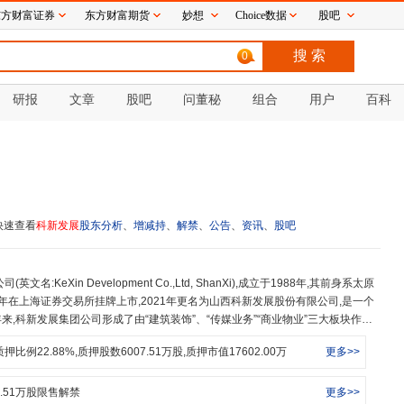
东方财富证券
东方财富期货
妙想
Choice数据
股吧
0
研报
文章
股吧
问董秘
组合
用户
百科
快速查看
科新发展
股东分析
、
增减持
、
解禁
、
公告
、
资讯
、
股吧
0年在上海证券交易所挂牌上市,2021年更名为山西科新发展股份有限公司,是一个
,科新发展集团公司形成了由“建筑装饰”、“传媒业务”“商业物业”三大板块作为
射至粤港澳、长三角、京津冀核心地区核心城市,拥有多项国家级及行业特殊许可
质押比例
22.88
%,质押股数
6007.51
万股,质押市值
17602.00
万
更多>>
合作并获得了广泛的赞誉。科新发展走过的三十年,从创立至今共经历了起步、辉
团公司初创于80年代末国民经济快速发展的时期,以诚实守信、优质服务而享誉
售企业”、曾荣获全国“五一劳动奖状”、“全国用户满意企业”,在当时成为新一代晋
.51
万股限售解禁
更多>>