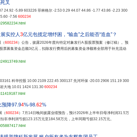
现死叉
.87 24.92 -5.89 603226 菲林格尔 -2.53 0.29 44.07 44.86 -1.77 43.86 -2.23 300
5.60 -7.56
600234
3829582234.html
发展实控人
3
亿元包揽定增纾困，“输血”之后能否“造血”？
展（
600234
）公告，披露2026年度向特定对象发行A 股股票预案（修订稿）。预
股票募集资金总额3亿元，扣除发行费用后的募集资金净额将全部用于补充流动
3824913749.html
 603161 科华控股 10.00 2109 222.45 300137 先河环保 -20.03 2906 151.19 300
中岩大地 10.01 1424 131.30
600234
811419187.html
预降97.9
4
%-98.
62
%
展（
600234
）7月14日晚间披露业绩预告，预计2026年上半年归母净利润31.5万
%；扣非净利润亏损123.15万元至184.58万元，上年同期亏损32.15万元。
3805887417.html
户违规举牌科新发展 账户所有者为东辉集团员工