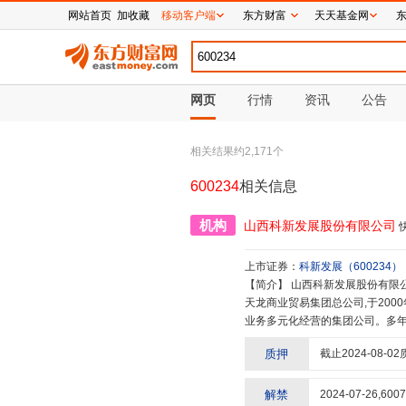
网站首页
加收藏
移动客户端
东方财富
天天基金网
网页
行情
资讯
公告
相关结果约
2,171
个
600234
相关信息
机构
山西科新发展股份有限公司
上市证券：
科新发展
（
600234
）
【简介】
山西科新发展股份有限公司(英文名:KeXin Development Co.,Ltd, ShanXi),成立于1988年,其前身系太原
天龙商业贸易集团总公司,于200
业务多元化经营的集团公司。多年来
核心业务发展的模式,业务范围辐
质押
截止
2024-08-02
资质,先后与国内外多家知名企业
煌、改革和转型四个关键过程。集
省城内外,并多次入选全国“百强零
解禁
2024-07-26
,
6007