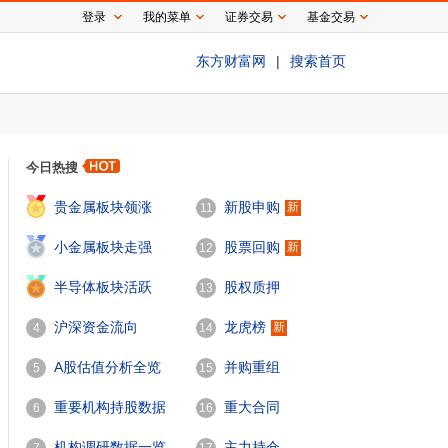
登录
我的菜单
证券交易
基金交易
东方财富网
|
搜索首页
今日热搜
1
贵金属板块领涨
新股申购
新
11
2
小金属板块走强
股票回购
新
12
3
半导体板块活跃
股权质押
13
沪深资金流向
龙虎榜
新
4
14
A股估值分析全览
并购重组
5
15
重要机构持股数据
重大合同
6
16
机构调研数据一览
主力持仓