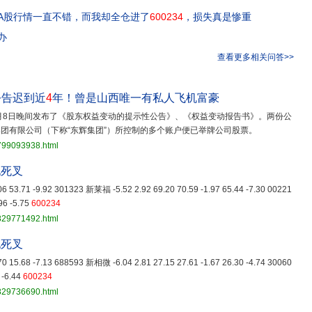
A股行情一直不错，而我却全仓进了
600234
，损失真是惨重
办
查看更多相关问答>>
公告迟到近
4
年！曾是山西唯一有私人飞机富豪
7月8日晚间发布了《股东权益变动的提示性公告》、《权益变动报告书》。两份公
集团有限公司（下称“东辉集团”）所控制的多个账户便已举牌公司股票。
3799093938.html
现死叉
.06 53.71 -9.92 301323 新莱福 -5.52 2.92 69.20 70.59 -1.97 65.44 -7.30 00221
96 -5.75
600234
3829771492.html
现死叉
.70 15.68 -7.13 688593 新相微 -6.04 2.81 27.15 27.61 -1.67 26.30 -4.74 30060
 -6.44
600234
3829736690.html