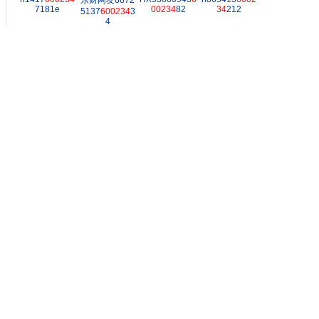
东财网友6872
7181e
00234
82
34
212
5137
600234
3
4