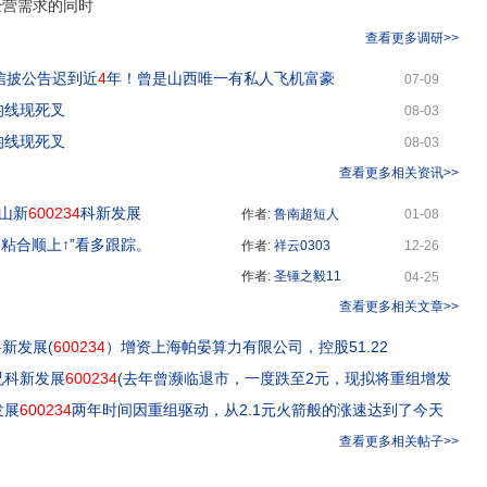
经营需求的同时
查看更多调研>>
信披公告迟到近
4
年！曾是山西唯一有私人飞机富豪
07-09
均线现死叉
08-03
均线现死叉
08-03
查看更多相关资讯>>
宝山新
600234
科新发展
作者:
鲁南超短人
01-08
“粘合顺上↑”看多跟踪。
作者:
祥云0303
12-26
作者:
圣锤之毅11
04-25
查看更多相关文章>>
科新发展(
600234
）增资上海帕晏算力有限公司，控股51.22
兄科新发展
600234
(去年曾濒临退市，一度跌至2元，现拟将重组增发
发展
600234
两年时间因重组驱动，从2.1元火箭般的涨速达到了今天
查看更多相关帖子>>