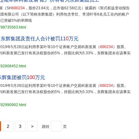
展（SH
600234
，股价23.84元，总市值62.58亿元）披露的《简式权益变动报告
资集团有限公司（以下简称东辉集团）利用包含李壮、李清叶等8名员工在内的账户
例已突破5%的举牌线
3798735563.html
 东辉集团及责任人合计被罚11
0
万元
019年5月28日起利用李某叶等10个证券账户交易科新发展（
600234
）股票。
达到科新发展已发行有表决权股份的5%，持股比例为5.33%，东辉集团未在该事实
3782808452.html
东辉集团被罚1
00
万元
019年5月28日起利用李某叶等10个证券账户交易科新发展（
600234
）股票。
达到科新发展已发行有表决权股份的5%，持股比例为5.33%，东辉集团未在该事实
3782990992.html
2
3
>
跳转
页