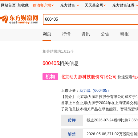
网站首页
加收藏
移动客户端
东方财富
天天基金网
东方财富证券
网页
行情
资讯
公告
研报
相关结果约
1,612
个
600405
相关信息
机构
北京动力源科技股份有限公司
快速查看
动
上市证券：
动力源
（
600405
）
【简介】
北京动力源科技股份有限公司成立于1995年,总部坐落在北京中关村科技园丰台园区。作为中国电源行业
首家上市企业,动力源于2004年在上海证券交
子及信息技术相关产品在绿色能源、智慧能源
良好的口碑和市场。旗下拥有北京迪赛奇正、
质押
截止
2026-07-24
质押比例
7.36
动力源凭借自身产品实力,成为中国铁塔,中国移
备主流供应商。所研发的产品广泛应用于国家重
园、港珠澳大桥、大兴国际机场等项目。动力源
解禁
2026-05-08
,
271.02
万股限售解