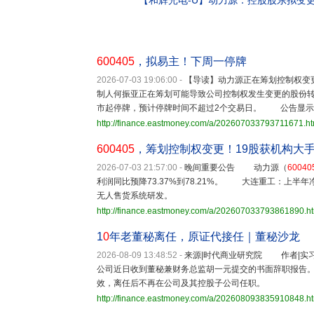
【
和辉光电-U
】
动力源：控股股东拟变更
600405
，拟易主！下周一停牌
2026-07-03 19:06:00
-
【导读】动力源正在筹划控制权变
制人何振亚正在筹划可能导致公司控制权发生变更的股份转让
市起停牌，预计停牌时间不超过2个交易日。 公告显示
http://finance.eastmoney.com/a/202607033793711671.ht
600405
，筹划控制权变更！19股获机构大
2026-07-03 21:57:00
-
晚间重要公告 动力源（
60040
利润同比预降73.37%到78.21%。 大连重工：上半年
无人售货系统研发。
http://finance.eastmoney.com/a/202607033793861890.h
1
0
年老董秘离任，原证代接任｜董秘沙龙
2026-08-09 13:48:52
-
来源|时代商业研究院 作者|实
公司近日收到董秘兼财务总监胡一元提交的书面辞职报告。
效，离任后不再在公司及其控股子公司任职。
http://finance.eastmoney.com/a/202608093835910848.h