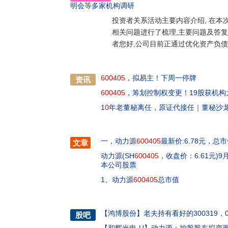
明会
等多家机构调研
投资者关系活动主要内容介绍, 在本
相关问题进行了梳理,主要问题及答复如
者您好,公司目前正通过优化资产负
600405
，拟易主！下周一停牌
资讯
600405
，筹划控制权变更！19股获机构
1
0
年老董秘离任，原证代接任｜董秘沙
一，动力源
600405
最新价:6.78元，总市
文章
动力源(SH
600405
，收盘价：6.61元)
本公司股票
1、动力源
600405
总市值
【
鸿博股份
】
老夫持有看好的300319，0
股吧