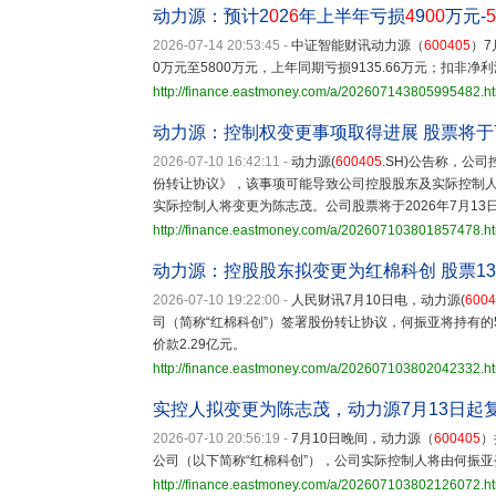
动力源：预计2
0
2
6
年上半年亏损
4
9
00
万元-
5
2026-07-14 20:53:45
-
中证智能财讯动力源（
600405
）7
0万元至5800万元，上年同期亏损9135.66万元；扣非净利
http://finance.eastmoney.com/a/202607143805995482.h
动力源：控制权变更事项取得进展 股票将于
2026-07-10 16:42:11
-
动力源(
600405
.SH)公告称，公
份转让协议》，该事项可能导致公司控股股东及实际控制
实际控制人将变更为陈志茂。公司股票将于2026年7月13
http://finance.eastmoney.com/a/202607103801857478.h
动力源：控股股东拟变更为红棉科创 股票1
2026-07-10 19:22:00
-
人民财讯7月10日电，动力源(
6004
司（简称“红棉科创”）签署股份转让协议，何振亚将持有的5
价款2.29亿元。
http://finance.eastmoney.com/a/202607103802042332.h
实控人拟变更为陈志茂，动力源7月13日起
2026-07-10 20:56:19
-
7月10日晚间，动力源（
600405
）
公司（以下简称“红棉科创”），公司实际控制人将由何振亚
http://finance.eastmoney.com/a/202607103802126072.h