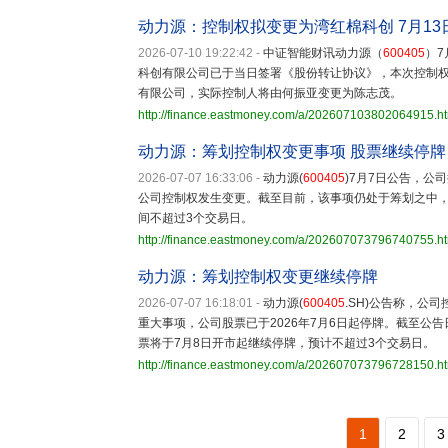
动力源：控制权拟变更为湾红棉科创 7月13
2026-07-10 19:22:42
-
中证智能财讯动力源（
600405
）
科创有限公司已于当日签署《股份转让协议》，本次控制
有限公司，实际控制人将由何振亚变更为陈志茂。
http://finance.eastmoney.com/a/202607103802064915.h
动力源：筹划控制权变更事项 股票继续停牌
2026-07-07 16:33:06
-
动力源(
600405
)7月7日公告，
公司控制权发生变更。截至目前，该事项仍处于筹划之中，
间不超过3个交易日。
http://finance.eastmoney.com/a/202607073796740755.h
动力源：筹划控制权变更继续停牌
2026-07-07 16:18:01
-
动力源(
600405
.SH)公告称，公
重大事项，公司股票已于2026年7月6日起停牌。截至公
票将于7月8日开市起继续停牌，预计不超过3个交易日。
http://finance.eastmoney.com/a/202607073796728150.h
1
2
3