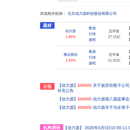
改委、北京市政府、中科院、相关行业协会的嘉
献企业称号、标准创制突出贡献奖、国家重点
其他相关机构：
北京动力源科技股份有限公司
题材
数据
动力源
总市值
行情
1.84%
27.15亿
股吧
数据
雅达股份
总市值
行情
1.03%
11.02亿
股吧
【动力源】
600405
:关于放弃控股子公
公告
补充公告
【动力源】
600405
:动力源第八届监事
【动力源】
600405
:动力源关于为全资
机构调研
【动力源】
2026年6月5日10:00-11: