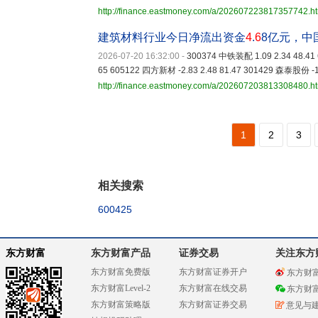
http://finance.eastmoney.com/a/202607223817357742.h
建筑材料行业今日净流出资金
4
.
6
8亿元，中
2026-07-20 16:32:00
-
300374 中铁装配 1.09 2.34 48.41 
65 605122 四方新材 -2.83 2.48 81.47 301429 森泰股份 -1.
http://finance.eastmoney.com/a/202607203813308480.h
1
2
3
相关搜索
600425
东方财富
东方财富产品
证券交易
关注东方
东方财富免费版
东方财富证券开户
东方财
东方财富Level-2
东方财富在线交易
东方财
东方财富策略版
东方财富证券交易
意见与