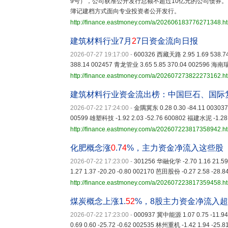
9号），公司获准公开发行总额不超过10亿元的公司债券
簿记建档方式面向专业投资者公开发行。
http://finance.eastmoney.com/a/202606183776271348.h
建筑材料行业7月
2
7日资金流向日报
2026-07-27 19:17:00
-
600326 西藏天路 2.95 1.69 538.7
388.14 002457 青龙管业 3.65 5.85 370.04 002596 海南瑞
http://finance.eastmoney.com/a/202607273822273162.h
建筑材料行业资金流出榜：中国巨石、国际
2026-07-22 17:24:00
-
金隅冀东 0.28 0.30 -84.11 003037
00599 雄塑科技 -1.92 2.03 -52.76 600802 福建水泥 -1.28 
http://finance.eastmoney.com/a/202607223817358942.h
化肥概念涨
0
.7
4
%，主力资金净流入这些股
2026-07-22 17:23:00
-
301256 华融化学 -2.70 1.16 21.59
1.27 1.37 -20.20 -0.80 002170 芭田股份 -0.27 2.58 -28.8
http://finance.eastmoney.com/a/202607223817359458.h
煤炭概念上涨1.
52
%，8股主力资金净流入超
2026-07-22 17:23:00
-
000937 冀中能源 1.07 0.75 -11.94
0.69 0.60 -25.72 -0.62 002535 林州重机 -1.42 1.94 -25.8