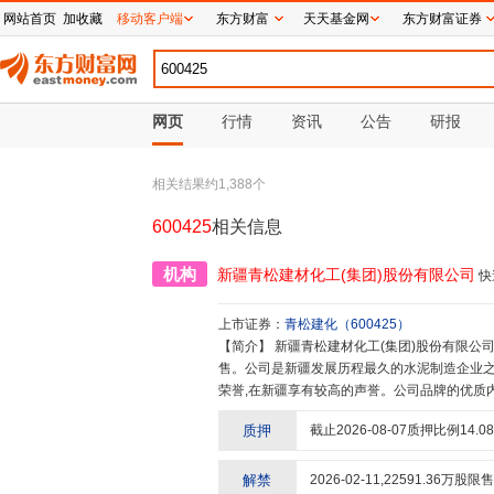
网站首页
加收藏
移动客户端
东方财富
天天基金网
东方财富证券
网页
行情
资讯
公告
研报
相关结果约
1,388
个
600425
相关信息
机构
新疆青松建材化工(集团)股份有限公司
快
上市证券：
青松建化
（
600425
）
【简介】
新疆青松建材化工(集团)股份有限公司所属行业为水泥制造业,主营业务为水泥及水泥制品的生产与销
售。公司是新疆发展历程最久的水泥制造企业之一
荣誉,在新疆享有较高的声誉。公司品牌的优质
要作用。
质押
截止
2026-08-07
质押比例
14.08
解禁
2026-02-11
,
22591.36
万股限售