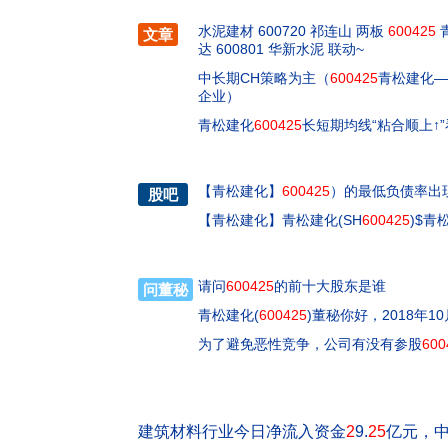
水泥建材 600720 祁连山 两板
600425
青
文章
达 600801 华新水泥 联动~
中长期CH策略为主（
600425
青松建化—
企业）
青松建化
600425
长短期均线“粘合顺上↑
【
青松建化
】
600425
）的最低负债率出现
股吧
【
青松建化
】
青松建化(SH
600425
)$青
请问
600425
的前十大股东是谁
问董秘
青松建化(
600425
)董秘你好，2018年
为了避免恶性竞争，公司有没有参股
600
建筑材料行业今日净流入资金
2
9.
25
亿元，