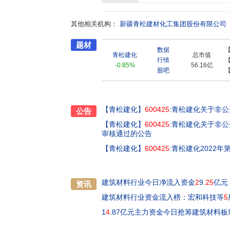
其他相关机构：
新疆青松建材化工集团股份有限公司
题材
数据
青松建化
总市值
行情
-0.85%
56.16亿
股吧
【青松建化】
600425
:青松建化关于非
公告
【青松建化】
600425
:青松建化关于非
审核通过的公告
【青松建化】
600425
:青松建化2022
建筑材料行业今日净流入资金
2
9.
25
亿元
资讯
建筑材料行业资金流入榜：宏和科技等
5
1
4
.87亿元主力资金今日抢筹建筑材料板