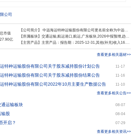
、超大件、不适箱以及有特殊运载和装卸要求的货物。承运能力从1吨至10万吨
高效的运输服务。中远海运特运的航线覆盖全球,船舶航行于160多个国家和地区
为依托,在欧洲航线、美洲航线、非洲航线、泛印度洋航线、泛太平洋航线上,已经形
限公司
西洋航线、澳新航线等新航线。同时,公司是全球唯一的具备北极和南极两个极
公司可以根据客户需要和项目具体情况,灵活安排船舶装卸港口,工程项目到哪里,
【公司简介】
中远海运特种运输股份有限公司更名前全称为中远航运股份有限公司(中文简称:中远航运)。中远航运成立于1999年12月8日,2002年4月18日在上海证券交易所挂牌上市,曾先后入选“上证180指数”、“上证50”、“沪深300指数”、“上证红利指数”、上证“公司治理指数板块”和
物安全到达。凭借着超群实力,打造了数百个国际重大项目的经典运输案例,频频刷
总市值
【所属板块】
交通运输,航运港口,航运,广东板块,2026中报预增,趋势股,小盘股,价值股,沪股通,上证380,融资融券,机构重仓,中字头,一带一路,央国企改革,粤港自贸,海洋经济
运积极开展服务创新,提升服务水平,实现从“港到港”的运输向“门到门”的全程物流
27.90亿
【主营产品】
主营产品：报告期：2025-12-31,其他(补充)收入16.19亿 ，占比6.98% ，利润3.4亿 ，占比6.89% ，毛利率20.99%；半潜船收入28.95亿 ，占比12.47% ，利润7.74亿 ，占比15.7% ，毛利率26.74%；多用途船收入40.91亿 ，占比17.63% ，利润7.11亿 ，占比14.42% ，毛利率17.38%；新型多用途船收入59.57亿 ，占比25.67% ，利润7.77亿 ，占比15.77% ，毛利率13.05%；木材船收入4.94亿 ，占比2.13% ，利润0.03亿 ，占比0.06% ，毛利率0.62%；汽车船收入44.01亿 ，占比18.96% ，利润13.39亿 ，占比27.15% ，毛利率30.42%；沥青船收入5.31亿 ，占比2.29% ，利润1.17亿 ，占比2.37% ，毛利率21.95%；重吊船收入32.22亿 ，占比13.88% ，利润8.7亿 ，占比17.65% ，毛利率27.01%
运输加安装”的拓展。公司的货运技术水平全球领先,瞄准最先进技术水平和最高端客
专业研究机构结成合作伙伴关系,研发高技术、高难度的货物装卸和运输解决方案,
查看更多相关题材>>
运建立了完善的管理体系,在满足ISM规则、ISPS规则、海事劳工公约MLC20
入了ISO9001、ISO14001、OHSAS18001等管理体系标准,并以满足强制性
海运特种运输股份有限公司关于股东减持股份计划公告
11-17
需求和管理提升需求两个重点,构建了QHSE管理体系。高标准的国际化、专业化
海运特种运输股份有限公司关于股东减持股份结果公告
11-16
的安全保障与环境保护机制,始终为客户提供稳定可靠的特种专业运输服务。中远
有航运相关产业,包括船舶技术咨询服务、船舶物资供应、船舶通信导航服务、海员
海运特种运输股份有限公司2022年10月主要生产数据公告
11-10
已形成一定的规模和产业链,对内为航运主业提供强有力的支持和保障,对外打造专业
查看更多相关公告>>
调发展。中远海运特运的前身,广州远洋运输公司成立于1961年4月27日,是新中
在60多年的发展历程中,几代广远人爱国奉献、艰苦奋斗,完成了一系列重要运输
交通运输板块
08-07
经验,培养了一大批航运人才,支持了兄弟远洋运输公司的建立和发展。广远的卓越
运输股
事业作出了不可磨灭的历史性贡献,被誉为新中国远洋运输事业的发源地和摇篮。
08-04
能否开启？
07-29
查看更多相关资讯>>