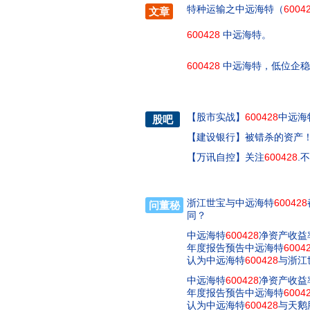
特种运输之中远海特（
6004
文章
600428
中远海特。
600428
中远海特，低位企稳
【
股市实战
】
600428
中远海
股吧
【
建设银行
】
被错杀的资产！
【
万讯自控
】
关注
600428
.
浙江世宝与中远海特
600428
问董秘
同？
中远海特
600428
净资产收益
年度报告预告中远海特
6004
认为中远海特
600428
与浙江
中远海特
600428
净资产收益
年度报告预告中远海特
6004
认为中远海特
600428
与天鹅