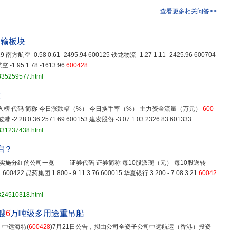
查看更多相关问答>>
运输板块
029 南方航空 -0.58 0.61 -2495.94 600125 铁龙物流 -1.27 1.11 -2425.96 600704
 -1.95 1.78 -1613.96
600428
3835259577.html
股
榜 代码 简称 今日涨跌幅（%） 今日换手率（%） 主力资金流量（万元）
600
 -2.28 0.36 2571.69 600153 建发股份 -3.07 1.03 2326.83 601333
3831237438.html
启？
施分红的公司一览 证券代码 证券简称 每10股派现（元） 每10股送转
药集团 1.800 - 9.11 3.76 600015 华夏银行 3.200 - 7.08 3.21
60042
3824510318.html
艘
6
万吨级多用途重吊船
，中远海特(
600428
)7月21日公告，拟由公司全资子公司中远航运（香港）投资