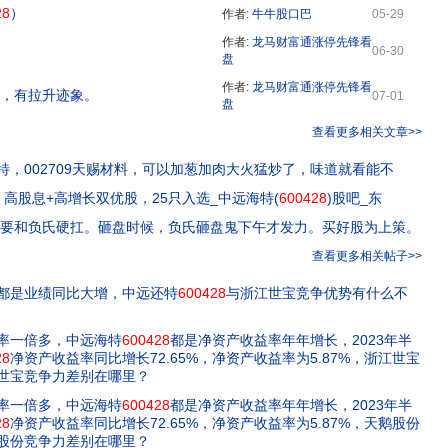
28
）
作者:
牛牛股口巴
05-29
作者:
龙马财富通涨停先锋看
06-30
盘
作者:
龙马财富通涨停先锋看
，有拉升迹象。
07-01
盘
查看更多相关文章>>
特，002709天赐材料，可以加葱加肉大火猛炒了，味道就看能不
高股息+高增长双优股，25只入选_中远海特(
600428
)股吧_东
不要和负氏硬扛。砸盘时候，负氏砸盘鬼下午才发力。买好股为上策。
查看更多相关帖子>>
都是业绩同比大增，中远还特
600428
与浙江世宝竞争优势有什么不
率一倍多，中远海特
600428
都是净资产收益率年年增长，2023年半
28
净资产收益率同比增长72.65%，净资产收益率为5.87%，浙江世宝
世宝竞争力差别在哪里？
率一倍多，中远海特
600428
都是净资产收益率年年增长，2023年半
28
净资产收益率同比增长72.65%，净资产收益率为5.87%，天鹅股份
股份竞争力差别在哪里？