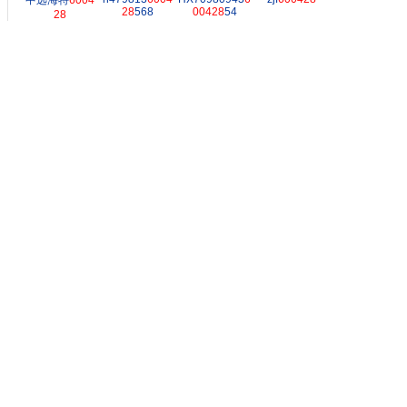
中远海特
6004
28
568
00428
54
28