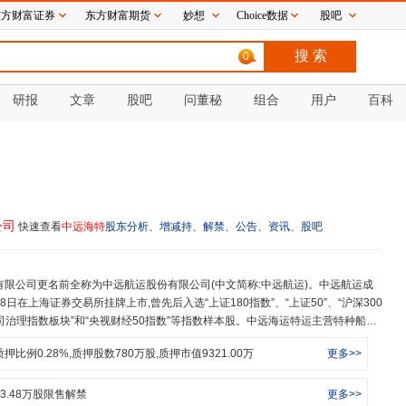
东方财富证券
东方财富期货
妙想
Choice数据
股吧
0
研报
文章
股吧
问董秘
组合
用户
百科
公司
快速查看
中远海特
股东分析
、
增减持
、
解禁
、
公告
、
资讯
、
股吧
4月18日在上海证券交易所挂牌上市,曾先后入选“上证180指数”、“上证50”、“沪深300
公司治理指数板块”和“央视财经50指数”等指数样本股。中远海运特运主营特种船运
特种船公司,实现向‘产业链经营者’和‘整体解决方案提供者’转变”为战略目标,本
质押比例
0.28
%,质押股数
780
万股,质押市值
9321.00
万
更多>>
精神”的理念,致力于打造世界一流的特种船队。公司目前拥有规模和综合实力居世
半潜船、多用途重吊船、纸浆船、汽车船、沥青船和木材船等各类型船舶。中远
力和适货性强、节能环保,能够承运包括钻井平台、机车及火车车厢、风电设
3.48
万股限售解禁
更多>>