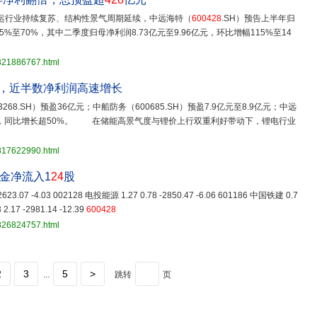
运行业持续复苏、结构性景气周期延续，中远海特（
600428
.SH）预告上半年归
55%至70%，其中二季度归母净利润8.73亿元至9.96亿元，环比增幅115%至14
3821886767.html
告，近半数净利润高速增长
268.SH）预盈36亿元；中船防务（600685.SH）预盈7.9亿元至8.9亿元；中远
4亿元，同比增长超50%。 在储能高景气度与锂价上行双重利好带动下，锂电行业
3817622990.html
资金净流入1
24
股
623.07 -4.03 002128 电投能源 1.27 0.78 -2850.47 -6.06 601186 中国铁建 0.7
2.17 -2981.14 -12.39
600428
3826824757.html
2
3
5
>
...
跳转
页