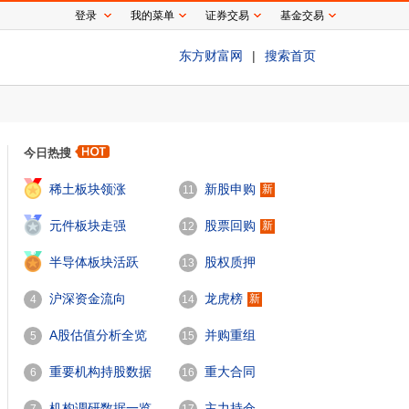
登录
我的菜单
证券交易
基金交易
东方财富网
|
搜索首页
今日热搜
1
稀土板块领涨
新股申购
新
11
2
元件板块走强
股票回购
新
12
3
半导体板块活跃
股权质押
13
沪深资金流向
龙虎榜
新
4
14
A股估值分析全览
并购重组
5
15
重要机构持股数据
重大合同
6
16
机构调研数据一览
主力持仓