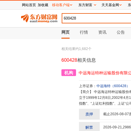
网站首页
加收藏
移动客户端
东方财富
天天基金网
网页
行情
资讯
公告
相关结果约
1,682
个
600428
相关信息
机构
中远海运特种运输股份有限
上市证券：
中远海特
（
600428
）
【简介】
中远海运特种运输股份有限公司更名前全称为中远航运股份有限公司(中文简称:中远航运)。中远航运成
立于1999年12月8日,2002年
指数”、“上证红利指数”、上证“
输及相关业务,以“打造全球领先的
质押
截止
2026-08-07
着“举重若轻的实力,举轻若重的
界前列的特种运输船队,经营管理
海运特运的船舶结构合理、运载能
解禁
2026-09-21
,
2986