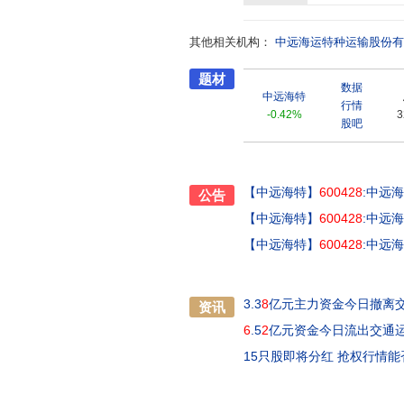
备、桥吊、成套设备等超长、超重
全覆盖,可为广大客户提供安全、
其他相关机构：
的1600多个港口之间。以远东
中远海运特种运输股份有
成了较强的优势。并积极开拓了大
题材
地航线成功运营经验的航运公司。
数据
公司的航线就延伸到哪里,确保货
中远海特
行情
新“超极限”运输记录。中远海运特
-0.42%
3
股吧
延伸,以及从“海上运输”向“海上
户要求,与科研机构、高等院校等
满足并超越客户的期望。中远海运特
06等国际强制性法规要求的基础上,导
【中远海特】
600428
:中远
公告
规范和标准为前提,围绕客户安全
【中远海特】
600428
:中远
管理,使中远海特形成了持续稳定
海运特运开拓进取,多元发展,拥
【中远海特】
600428
:中远
履约培训等业务,行业经验丰富,
品牌,和航运主业形成有益互补和协
国成立最早的国有远洋运输企业。
3.3
8
亿元主力资金今日撤离
资讯
任务,积累了丰富的航运经营管理
6
.5
2
亿元资金今日流出交通
功勋,为创建和发展我国远洋运输
15只股即将分红 抢权行情