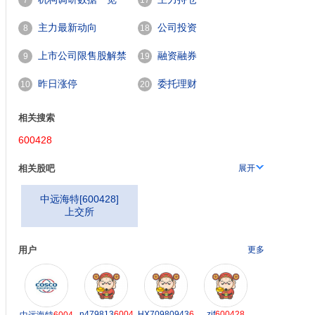
7
17
主力最新动向
公司投资
8
18
上市公司限售股解禁
融资融券
9
19
一览
昨日涨停
委托理财
10
20
相关搜索
600428
相关股吧
展开
中远海特
[
600428
]
上交所
用户
更多
n479813
6004
HX70980943
6
zjf
600428