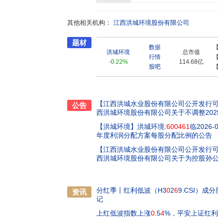
国一流的环境产业综合运营商”的发展定位,紧扣
力、拓展发展新空间、构建产业新体系,借力资本
其他相关机构：
以项目支撑、政策支撑和能力支撑为抓手,努力
江西洪城环境股份有限公司
来良好回报。
题材
数据
洪城环境
总市值
行情
-0.22%
114.68亿
股吧
【江西洪城水业股份有限公司公开发行
公告
西洪城环境股份有限公司关于不调整20
【洪城环境】
洪城环境:
600461
临2026
年度利润分配方案每股分配比例的公告
【江西洪城水业股份有限公司公开发行
西洪城环境股份有限公司关于为控股孙
分红季丨红利低波（H3
0
2
6
9.CSI）成
资讯
记
上红低波指数上涨
0
.5
4
%，平安上证红利