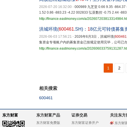
2026-07-20 16:32:00
-
000989 九芝堂 0.66 9.35 -864.37
1.52 0.86 -883.23 -4.22 002833 弘亚数控 -0.75 2.44 -883
http://finance.eastmoney.com/a/202607203813314984.h
洪城环境(
600461
.SH)：
1
8亿元可转债募集
2026-06-03 17:56:21
-
2026年6月3日，洪城环境(
600461
集资金专项账户内的募集资金已按规定使用完毕，公司已
http://finance.eastmoney.com/a/202606033759131287.h
1
2
相关搜索
600461
东方财富
东方财富产品
证券交易
关注东方
东方财富免费版
东方财富证券开户
东方财