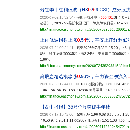
分红季丨红利低波（H3
0
2
6
9.CSI）成分
2026-07-02 13:32:54
-
根据洪城环境（
600461
.SH）6
公告》，2026-7-2是股权登记日，除息除权日是2026-7-
http://finance.eastmoney.com/a/202607023791726991.h
上红低波指数上涨
0
.5
4
%，平安上证红利低
2026-07-24 09:24:41
-
截至2026年7月23日 15:00，上红
8%，浙江龙盛(600352)上涨2.24%，安徽建工(600502)
1.86%
http://stock.eastmoney.com/a/202607243820381548.html
高股息精选概念涨
0
.93%，主力资金净流入
1
2026-07-30 17:44:00
-
001368 通达创智 -1.80 1.34 -43.2
1.06 1.54 -54.06 -0.58 002884 凌霄泵业 -0.49 0.78 -63.2
http://finance.eastmoney.com/a/202607303826824757.h
【盘中播报】35只个股突破半年线
2026-07-17 10:42:00
-
深圳机场 1.96 0.68 6.67 6.76 1.2
7 0.56 9.41 9.51 1.11 002807 江阴银行 1.51 1.08 4.00 4.
http://finance.eastmoney.com/a/202607173810454721.h