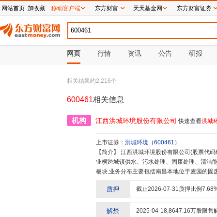
网站首页
加收藏
移动客户端
东方财富
天天基金网
东方财富证券
网页
行情
资讯
公告
研报
相关结果约
2,216
个
600461
相关信息
机构
江西洪城环境股份有限公司
快速查看
洪城
上市证券：
洪城环境
（
600461
）
【简介】
江西洪城环境股份有限公司(股票代码600461)成立于2001年,2004年6月在上海证券交易所挂牌上市,产
业横跨城镇供水、污水处理、固废处理、清洁
板块,业务分布主要包括南昌本地位于麦园的固
项目。城市固废(含生活垃圾、餐厨垃圾、市政污
质押
截止
2026-07-31
质押比例
7.68
南昌市行政区域,是江西省用户规模最大的城市
队,建立了水厂自动化控制、供水SCADA生产
维度信息化管理平台。公司2019年获得国家高
解禁
2025-04-18
,
8647.16
万股限售