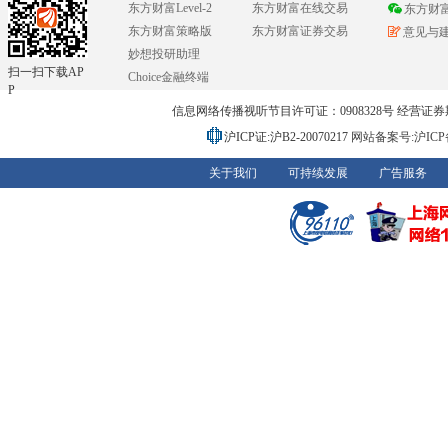
东方财富Level-2
东方财富在线交易
东方财
东方财富策略版
东方财富证券交易
意见与
妙想投研助理
扫一扫下载AP
Choice金融终端
P
信息网络传播视听节目许可证：0908328号 经营证券期货业务
沪ICP证:沪B2-20070217
网站备案号:沪ICP备0
关于我们
可持续发展
广告服务