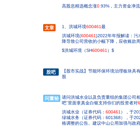
高股息精选概念涨
0
.93%，主力资金净
1、洪城环境
600461
最
文章
洪城环境(
600461
)2022年年报解读：
降导致公司营收的小幅下降，应收账款
$洪城环境（SH
600461
）$
【
股市实战
】
节能环保环境治理板块具
股吧
股
请问洪城水业以及负责重组的集团公司相关
问董秘
吧”里面拿真金白银支持你们的投资者对
洪城水业（证券代码：
600461
），于2
绿城水务（证券代码：601368），于2
格调整的公告。建议中山公用加强与政