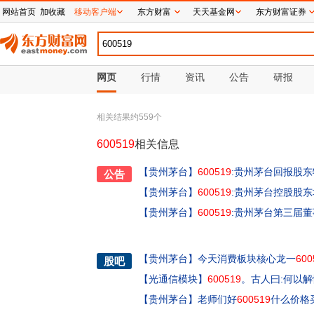
网站首页
加收藏
移动客户端
东方财富
天天基金网
东方财富证券
网页
行情
资讯
公告
研报
相关结果约
559
个
600519
相关信息
【贵州茅台】
600519
:贵州茅台回报股
公告
【贵州茅台】
600519
:贵州茅台控股股
【贵州茅台】
600519
:贵州茅台第三届董
【
贵州茅台
】
今天消费板块核心龙一
600
股吧
【
光通信模块
】
600519
。古人曰:何以
【
贵州茅台
】
老师们好
600519
什么价格