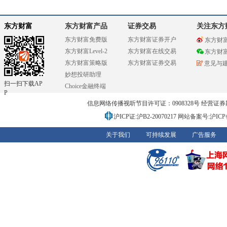
东方财富
东方财富产品
证券交易
关注东方
东方财富免费版
东方财富证券开户
东方财
东方财富Level-2
东方财富在线交易
东方财
东方财富策略版
东方财富证券交易
意见与
妙想投研助理
扫一扫下载AP
Choice金融终端
P
信息网络传播视听节目许可证：0908328号 经营证券期货业务
沪ICP证:沪B2-20070217
网站备案号:沪ICP备0
关于我们
可持续发展
广告服务