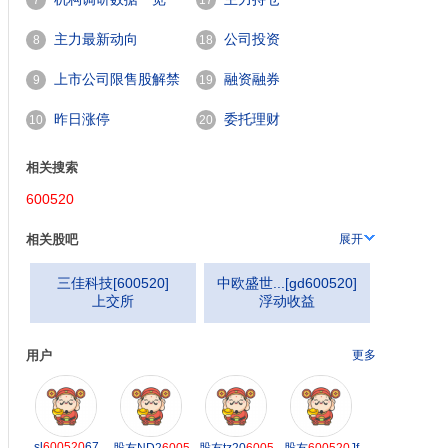
7
17
主力最新动向
公司投资
8
18
上市公司限售股解禁
融资融券
9
19
600520
一览
昨日涨停
委托理财
10
20
相关搜索
600520
相关股吧
展开
三佳科技
[
600520
]
中欧盛世...
[
gd600520
]
上交所
浮动收益
用户
更多
sl
600520
67