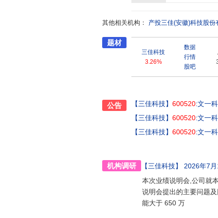
安徽省工业精品、省部级科技进步
范企业、安徽省自主创新品牌示范
其他相关机构：
定。公司是中国模具工业协会副
产投三佳(安徽)科技股份
准化技术协会理事单位、安徽省模
题材
牌”、“安徽省守合同重信用单位”
数据
景,以“创造价值,贡献社会,用国
三佳科技
行情
3.26%
股吧
【三佳科技】
600520
:文一
公告
【三佳科技】
600520
:文一
【三佳科技】
600520
:文一
机构调研
【三佳科技】
2026年7月
本次业绩说明会,公司就
说明会提出的主要问题及回
能大于 650 万