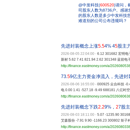
@中发科技(
600520
)请问，
司股东人数为8736户。感
的股东人数是多少中发科技您好
难道别的公司公布违规吗？
先进封装概念上涨
5
.
5
4% 4
5
股主
2026-08-05 22:04:00
-
6.12 301682 宏明电子 
新材 5.62 7.41 821.94 2.62 301348 蓝箭电子 
http://finance.eastmoney.com/a/20260805
73.
5
9亿主力资金净流入，先进封
2026-08-06 16:55:00
-
000925 众合科技 -0.40
电 0.00 1.41 -527.18 -9.49 688181 八亿时空 2
http://finance.eastmoney.com/a/20260806
先进封装概念下跌
2
.
2
9%，
2
7股
2026-08-03 18:11:00
-
5.07 -1235.90 301
艾森股份 -7.91 9.90 -1166.23 300802 矩子科技
http://finance.eastmoney.com/a/20260803