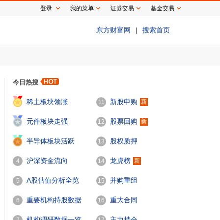
登录
我的菜单
证券交易
基金交易
东方财富网
|
搜索首页
今日热搜
1
稀土板块领涨
新股申购
新
11
2
元件板块走强
股票回购
新
12
3
半导体板块活跃
股权质押
13
沪深资金流向
龙虎榜
新
4
14
A股估值分析全览
并购重组
5
15
重要机构持股数据
重大合同
6
16
机构调研数据一览
主力持仓