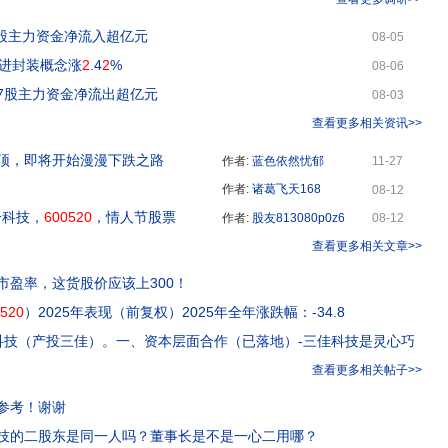
股主力资金净流入超亿元
08-05
先进封装概念涨
2
.4
2
%
08-06
7股主力资金净流出超亿元
08-03
查看更多相关资讯>>
顶，即将开始漫漫下跌之路
作者:
蓝色依然忧郁
11-27
作者:
诸葛飞天168
08-12
一科技，
600520
，情人节股票
作者:
股友813080p0z6
08-12
查看更多相关文章>>
市盈率，这货股价应该上300！
520
）2025年表现（前复权）2025年全年涨跌幅：-34.8
科技（产投三佳）。一、资本层面合作（已落地）-三佳科技是灵心巧
查看更多相关帖子>>
参考！谢谢
技的二股东是同一人吗？董事长是不是一心二用哪？