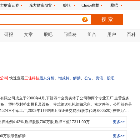
东方财富证券
东方财富期货
妙想
Choice数据
股吧
0
研报
文章
股吧
问董秘
组合
用户
百科
限公司
快速查看
三佳科技
股东分析
、
增减持
、
解禁
、
公告
、
资讯
、
股吧
设备、塑料型材挤出模具及设备、带式输送机托辊轴承座、密封件等。公司前身是
524三个军工厂,2002年1月登陆上海证券交易所(股票代码:600520),被誉为“中
中国第一副集成电路封装模具、1985年推出中国第一套PVC塑料门窗异型材挤出
质押比例
4.42
%,质押股数
700
万股,质押市值
17311.00
万
更多>>
行业和化学建材行业模具及设备技术的研发,拥有省级技术中心、省级工业设计中
实验室和博士后科研工作站等技术创新平台,先后承担国家重大科技专项、安徽
计划和安徽省首台(套)重大技术装备项目,屡获国家重点新产品、安徽省新产品、
00
万股限售解禁
更多>>