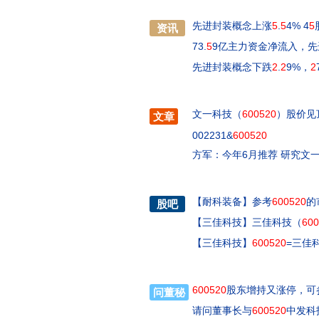
先进封装概念上涨
5
.
5
4% 4
5
资讯
73.
5
9亿主力资金净流入，
先进封装概念下跌
2
.
2
9%，
2
文一科技（
600520
）股价见
文章
002231&
600520
方军：今年6月推荐 研究文
【
耐科装备
】
参考
600520
的
股吧
【
三佳科技
】
三佳科技（
600
【
三佳科技
】
600520
=三佳
600520
股东增持又涨停，可
问董秘
请问董事长与
600520
中发科