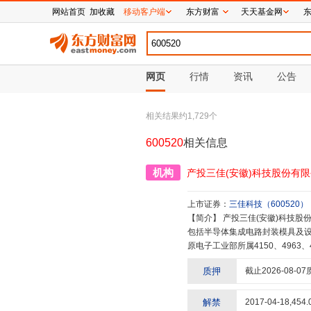
网站首页
加收藏
移动客户端
东方财富
天天基金网
网页
行情
资讯
公告
相关结果约
1,729
个
600520
相关信息
机构
产投三佳(安徽)科技股份有
上市证券：
三佳科技
（
600520
）
【简介】
产投三佳(安徽)科技股份有限公司成立于2000年4月,下辖四个全资实体子公司和两个专业工厂,主营业务
包括半导体集成电路封装模具及
原电子工业部所属4150、4963、4
华模具第一股”。从1978年推出
质押
截止
2026-08-07
模具以来,公司一直致力于半导体
心、集成电路封测装备安徽省重点
省重大科技专项、安徽省科技攻关
解禁
2017-04-18
,
454.