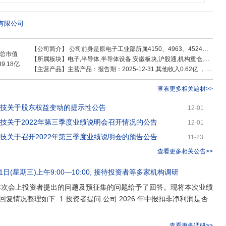
奖等多项殊荣,并主持起草了多项国家标准和行业标准。公司是国家知识产权示
企业、安徽省首批发明专利百强企业,有两个全资子公司通过高新技术企业认
会长单位、国家集成电路封测产业链技术创新战略联盟理事单位、中国电子工业标
有限公司
具行业协会副会长单位,先后获得“中国机械工业知名品牌”、“安徽省出口名
等多项荣誉称号。公司坚持以“智能引领变革,成为半导体高端装备的领军企业”为愿
【公司简介】
公司前身是原电子工业部所属4150、4963、4524三个军工厂,2002年1月登陆上海证券交易所(股票代码:
产装备助力中国制造”为使命,持续为行业发展贡献力量!
总市值
【所属板块】
电子,半导体,半导体设备,安徽板块,沪股通,机构重仓,先进封装,机器人概念,半导体概念,国产芯片,央国企改革
39.18亿
【主营产品】
主营产品：报告期：2025-12-31,其他收入0.62亿 ，占比16.47% ，利润0.11亿 ，占比12.01% ，毛利率18.05%；其他(补充)收入0.1亿 ，占比2.73% ，利润0.03亿 ，占比3.44% ，毛利率31.16%；冲切成型系统收入0.65亿 ，占比17.2% ，利润0.17亿 ，占比18.64% ，毛利率26.83%；塑封压机、系统收入1.56亿 ，占比41.26% ，利润0.42亿 ，占比44.4% ，毛利率26.64%；塑料型材挤出模具收入0.29亿 ，占比7.64% ，利润0.09亿 ，占比10.02% ，毛利率32.45%；电子塑封模具收入0.56亿 ，占比14.69% ，利润0.11亿 ，占比11.5% ，毛利率19.38%
查看更多相关题材>>
科技关于股东权益变动的提示性公告
12-01
科技关于2022年第三季度业绩说明会召开情况的公告
12-01
科技关于召开2022年第三季度业绩说明会的预告公告
11-23
查看更多相关公告>>
1日(星期三)上午9:00—10:00
, 接待
投资者
等多家机构调研
本次会上投资者提出的问题及预征集的问题给予了回答。现将本次业绩
复情况整理如下: 1.投资者提问:公司 2026 年中报扣非净利润是否
查看更多调研>>