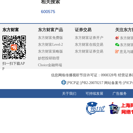
相关搜索
600575
东方财富
东方财富产品
证券交易
关注东方
东方财富免费版
东方财富证券开户
东方财
东方财富Level-2
东方财富在线交易
东方财
东方财富策略版
东方财富证券交易
意见与
妙想投研助理
扫一扫下载AP
Choice金融终端
P
信息网络传播视听节目许可证：0908328号 经营证券期货业务
沪ICP证:沪B2-20070217
网站备案号:沪ICP备0
关于我们
可持续发展
广告服务