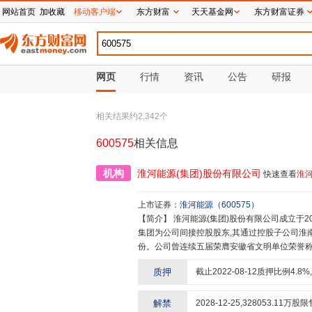
网站首页
加收藏
移动客户端
东方财富
天天基金网
东方财富证券
网页
行情
资讯
公告
研报
相关结果约
2,342
个
600575
相关信息
机构
淮河能源(集团)股份有限公司
快速查看
淮
上市证券：
淮河能源
（
600575
）
【简介】
淮河能源(集团)股份有限公司成立于2000年11月,现为淮南矿业集团控股的国有上市公司。淮河能源控股
集团为公司间接控股股东,其通过控股子公司淮南
份。公司曾连续五届荣膺安徽省文明单位荣誉称号。
榜单第366位。2021至2023连续三年荣登《
质押
截止
2022-08-12
质押比例
4.8
%
控股股东淮南矿业集团所属煤炭、电力业务板块
2019年,公司以作价入股方式,将所属省内港
023年,公司以现金方式收购控股股东淮南矿业
解禁
2028-12-25
,
328053.11
万股限