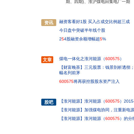
期、四期)、淮沪煤电田集电厂一期
融资客看好1股 买入占成交比例超三成
资讯
今日盘中突破半年线个股
2
5
4股融资余额增幅超
5
%
煤电一体化之淮河能源（
600575
）
文章
【财富晚茶】三元股票：钱景剖析透彻
幅名列前茅
600575
将再获控股股东资产注入
【
淮河能源
】
淮河能源（
600575
）201
股吧
【
淮河能源
】
加强煤电协同，注重新电
【
淮河能源
】
淮河能源（
600575
）的分红