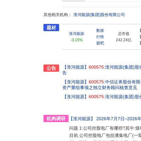
铁路运输及配煤业务,现有铁运分公司、顾桥电
公司、江苏售电公司、淮矿电燃公司、电燃(芜湖)
其他相关机构：
司(50%),参股公司淮沪电力公司(49%)、安徽省
淮河能源(集团)股份有限公司
题材
数据
淮河能源
总市值
行情
-3.15%
242.24亿
股吧
【淮河能源】
600575
:淮河能源(集团)
公告
告
【淮河能源】
600575
:中信证券股份有限
资产重组事项之独立财务顾问核查意见
【淮河能源】
600575
:淮河能源(集团)
机构调研
【淮河能源】
2026年7月7日~2026
问题 1:公司控股电厂有哪些?其中:
目前,公司控股电厂包括潘集电厂(一