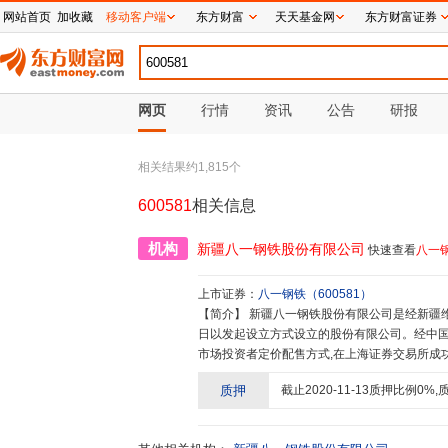
网站首页
加收藏
移动客户端
东方财富
天天基金网
东方财富证券
网页
行情
资讯
公告
研报
相关结果约
1,815
个
600581
相关信息
机构
新疆八一钢铁股份有限公司
快速查看
八一
上市证券：
八一钢铁
（
600581
）
【简介】
新疆八一钢铁股份有限公司是经新疆维吾尔自治区人民政府新政函[2000]145号文批准,于2000年7月27
日以发起设立方式设立的股份有限公司。经中国证
市场投资者定价配售方式,在上海证券交易所成功发行
在上海证券交易所挂牌交易,股票简称:“八一钢铁”;沪市股票代码:“600
质押
截止
2020-11-13
质押比例
0
%,
及销售。现有综合产钢能力800万吨/年,产
条钢、棉花打包丝钢、冷轧带钢筋专用钢、抽
板、冷轧薄板、彩涂及镀锌板等品种。 公司主导产品的实物质量已达到国际公认的高精度产品的标准,产品曾多次