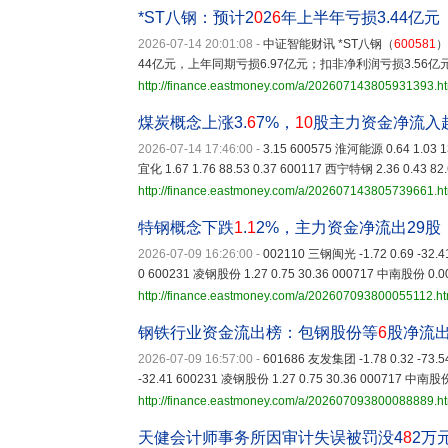
*ST八钢：预计2
0
2
6
年上半年亏损3.44亿元
2026-07-14 20:01:08
-
中证智能财讯 *ST八钢（
600581
）
44亿元，上年同期亏损6.97亿元；扣非净利润亏损3.56亿
http://finance.eastmoney.com/a/202607143805931393.h
煤炭概念上涨3.
6
7%，
10
股主力资金净流入
2026-07-14 17:46:00
-
3.15 600575 淮河能源 0.64 1.03 13
宜化 1.67 1.76 88.53 0.37 600117 西宁特钢 2.36 0.43 82.
http://finance.eastmoney.com/a/202607143805739661.h
特钢概念下跌
1
.
1
2%，主力资金净流出29股
2026-07-09 16:26:00
-
002110 三钢闽光 -1.72 0.69 -32.4
0 600231 凌钢股份 1.27 0.75 30.36 000717 中南股份 0.00
http://finance.eastmoney.com/a/202607093800055112.ht
钢铁行业资金流出榜：包钢股份等
6
股净流出
2026-07-09 16:57:00
-
601686 友发集团 -1.78 0.32 -73.5
-32.41 600231 凌钢股份 1.27 0.75 30.36 000717 中南股份 
http://finance.eastmoney.com/a/202607093800088889.h
天健会计师事务所因审计失误被罚没4
8
2万