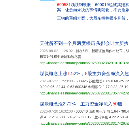
600581
领跌钢铁股，600019也被其
案，让悬而未决的事情明朗化，不要拖
三钢的重组方案，大股东牺牲很多利益
天健所不到一个月两度领罚 头部会计大所
2026-08-02 11:26:02
-
就在6月，新疆证监局作出处罚，认
报审计过程中未能勤勉尽责。
http://finance.eastmoney.com/a/202608023829101073.h
煤炭概念上涨
1
.
5
2%，
8
股主力资金净流入超
2026-07-22 17:23:00
-
600925 苏能股份 0.69 0.60 -25.72
0.00 0.96 -32.44 -0.63 600348 华阳股份 1.77 0.83 -36.19
http://finance.eastmoney.com/a/202607223817357742.h
煤炭概念涨2.72%，主力资金净流入
50
股
2026-07-20 16:32:00
-
600740 山西焦化 3.79 1.64 -790.4
源 4.17 2.51 -881.74 -2.52 600123 兰花科创 4.22 2.58 -9
http://finance.eastmoney.com/a/202607203813317426.h