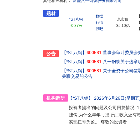
其他相关机构：
新疆八一钢铁股份有限公司
荣获自治区名牌称号,其中“互力”牌螺纹钢荣获全
检认定。 公司自成立以来,先后荣获“全国守信誉工作先进单位”、“中国市场知名企业”、“中国企业最佳形象AAA
题材
级”、“全国精神文明建设工作先进单位”和自治
数据
*ST八钢
总市值
行情
-0.87%
35.10亿
股吧
【*ST八钢】
600581
:董事会审计委员会
公告
【*ST八钢】
600581
:八一钢铁关于选举
【*ST八钢】
600581
:关于全资子公司签
关联交易的公告
机构调研
【*ST八钢】
2026年6月26日(星期五)1
投资者提出的问题及公司回复情况: 
挂钩,为什么年年亏损,员工收入还
实现扭亏为盈。 尊敬的投资者