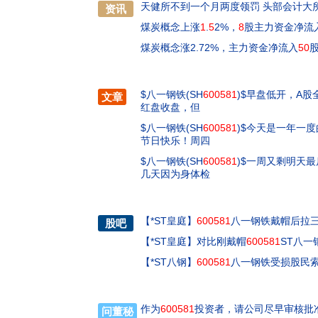
天健所不到一个月两度领罚 头部会计大
资讯
煤炭概念上涨
1
.
5
2%，
8
股主力资金净流
煤炭概念涨2.72%，主力资金净流入
50
$八一钢铁(SH
600581
)$早盘低开，A
文章
红盘收盘，但
$八一钢铁(SH
600581
)$今天是一年一
节日快乐！周四
$八一钢铁(SH
600581
)$一周又剩明天
几天因为身体检
【
*ST皇庭
】
600581
八一钢铁戴帽后拉
股吧
【
*ST皇庭
】
对比刚戴帽
600581
ST八
【
*ST八钢
】
600581
八一钢铁受损股民
作为
600581
投资者，请公司尽早审核批
问董秘