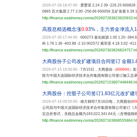
2026-07-28 18:47:00
-
爱婴室 2.24 2.39 -226.25 600828
0865 百大集团 2.77 2.00 -256.66 600058 五矿发展 6.39 1
http://finance.eastmoney.com/a/202607283823620933.h
高股息精选概念涨
0
.
9
3%，主力资金净流入1
2026-07-30 17:44:00
-
600273 嘉化能源 1.00 1.20 -384.6
科 1.76 1.36 -403.88 -2.10 002572 索菲亚 4.18 3.02 -411
http://finance.eastmoney.com/a/202607303826824757.h
大商股份子公司改扩建项目合同签订 金额1.
2026-07-15 16:00:00
-
7月15日，大商股份（
600694
）发
联方中国大连国际经济技术合作集团有限公司签订施工总承包
http://finance.eastmoney.com/a/202607153807448446.h
大商股份：控股子公司签订1.83亿元改扩
2026-07-16 09:50:00
-
南方财经7月16日电，大商股份(
60
公司拟与中国大连国际经济技术合作集团有限公司签订《
定总价形式，含税总金额为183,022,341.64元（含增值税
http://finance.eastmoney.com/a/202607163808555864.h