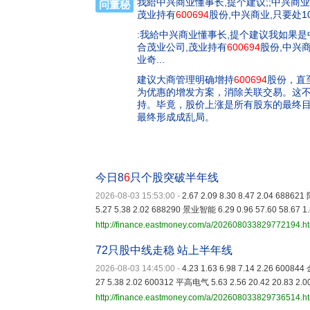
我給中兴商业懂事长,提个建议;;中兴商
问董秘
茂业持有
600694
股份,中兴商业,只要处1
:我給中兴商业懂事长,提个建议我如果
合茂业公司,茂业持有
600694
股份,中兴商
业奇...
建议大商管理明确增持
600694
股份，直
为优惠的增发方案，消除关联交易。这
持。毕竟，股价上涨是所有股东的最终
最终形成成乱局。
今日8
6
只个股突破半年线
2026-08-03 15:53:00
-
2.67 2.09 8.30 8.47 2.04 6886
5.27 5.38 2.02 688290 景业智能 6.29 0.96 57.60 58.67 1
http://finance.eastmoney.com/a/202608033829772194.h
72只股中线走稳 站上半年线
2026-08-03 14:45:00
-
4.23 1.63 6.98 7.14 2.26 60084
27 5.38 2.02 600312 平高电气 5.63 2.56 20.42 20.83 2.0
http://finance.eastmoney.com/a/202608033829736514.h