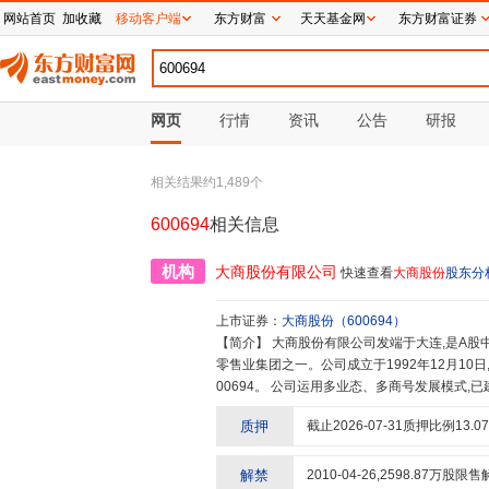
网站首页
加收藏
移动客户端
东方财富
天天基金网
东方财富证券
网页
行情
资讯
公告
研报
相关结果约
1,489
个
600694
相关信息
机构
大商股份有限公司
快速查看
大商股份
股东分
上市证券：
大商股份
（
600694
）
【简介】
大商股份有限公司发端于大连,是A股中最优秀的全国性百货连锁企业之一,母公司大商集团是国内巨大的
零售业集团之一。公司成立于1992年12月10日
00694。 公司运用多业态、多商号发展模式,已建立百货连锁、超市连锁、电器连锁三大主力业态。百货业态又分
为现代高档百货——麦凯乐(MYKAL)、大型综合购物中
质押
截止
2026-07-31
质押比例
13.07
——千盛(KINGSON)。 经过20多年的发展,大商股份取得优异的发展成就,均处于行业领先水平。 未来,公司将不断
创新发展模式,加快店网建设,积极回报股东,早
解禁
2010-04-26
,
2598.87
万股限售