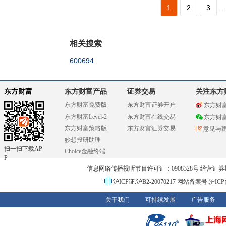
1
2
3
...
相关搜索
600694
东方财富
东方财富产品
证券交易
关注东方
东方财富免费版
东方财富证券开户
东方财
东方财富Level-2
东方财富在线交易
东方财
东方财富策略版
东方财富证券交易
意见与
妙想投研助理
扫一扫下载AP
Choice金融终端
P
信息网络传播视听节目许可证：0908328号 经营证券期货业务
沪ICP证:沪B2-20070217
网站备案号:沪ICP备0
关于我们
可持续发展
广告服务