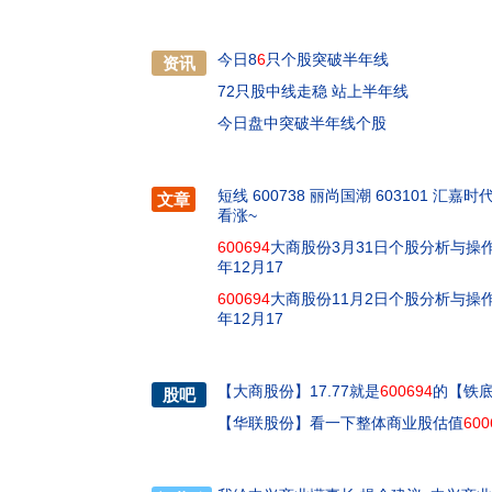
今日8
6
只个股突破半年线
资讯
72只股中线走稳 站上半年线
今日盘中突破半年线个股
短线 600738 丽尚国潮 603101 汇嘉时
文章
看涨~
600694
大商股份3月31日个股分析与操作
年12月17
600694
大商股份11月2日个股分析与操作
年12月17
【
大商股份
】
17.77就是
600694
的【铁
股吧
【
华联股份
】
看一下整体商业股估值
600