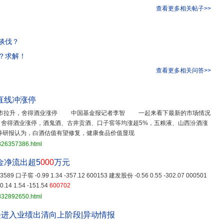
查看更多相关帖子>>
谈伐？
？求解！
查看更多相关问答>>
直线冲涨停
逆市拉升，舍得酒业涨停 中国基金报记者李智 一起来看下最新的市场情况
舍得酒业涨停，酒鬼酒、古井贡酒、口子窖等均涨超5%，五粮液、山西汾酒涨
券研报认为，白酒估值有望修复，健康食品价值显现
3826357386.html
资金净流出超5
000
万元
603589 口子窖 -0.99 1.34 -357.12 600153 建发股份 -0.56 0.55 -302.07 000501
.14 1.54 -151.54
600702
3832892650.html
进入业绩出清向上阶段|异动情报