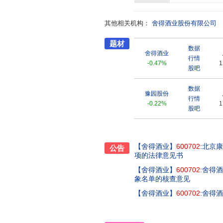
其他相关机构：
舍得酒业股份有限公司
题材
数据
舍得酒业
行情
-0.47%
1
股吧
数据
豫园股份
行情
-0.22%
1
股吧
【舍得酒业】
600702
:北京
公告
项的法律意见书
【舍得酒业】
600702
:舍得
象名单的核查意见
【舍得酒业】
600702
:舍得