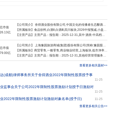
【公司简介】
舍得酒业股份有限公司,中国文化的传播者生态酿酒的先行者之一作为川酒“六朵金花”之一,舍得酒业是白酒行业第三家全国质量奖获得者和第三家上市公司,拥有“沱牌”、“舍得”两个白酒品牌,“舍得”诠释了胸怀天下的中国智慧。使命为全球家庭酿造美好生活传播中国白酒文化之美,愿景成为文化领先
总市值
【所属板块】
食品饮料,白酒Ⅱ,白酒Ⅲ,四川板块,2026中报预减,小盘价值,小盘股,标准普尔,富时罗素,沪股通,融资融券,味蕾经济,C2M概念,酿酒概念,白酒,新零售,西部大开发,成渝特区
26.13亿
【主营产品】
主营产品：报告期：2025-12-31,其中:酒类-中高档酒收入31.2亿 ，占比70.59% ，利润23.29亿 ，占比84.96% ，毛利率74.67%；其中:酒类-普通酒收入7.33亿 ，占比16.59% ，利润2.78亿 ，占比10.14% ，毛利率37.92%；其他(补充)收入0.97亿 ，占比2.18% ，利润0.66亿 ，占比2.4% ，毛利率68.25%；玻瓶收入4.7亿 ，占比10.64% ，利润0.68亿 ，占比2.5% ，毛利率14.56%；酒类收入38.53亿 ，占比87.18% ，利润26.07亿 ，占比95.1% ，毛利率67.67%
【公司简介】
上海豫园旅游商城(集团)股份有限公司(简称:豫园股份600655.SH)是中国资本市场最早的见证者、参与者和建设者之一。2018年完成重大资产重组以后,豫园股份成为复星快乐产业旗舰平台。依托控股股东复星全球平台及资源赋能系统,豫园股份聚焦家庭客户,持续锚定“家庭快乐消费产业
总市值
【所属板块】
商贸零售,一般零售,商业物业经营,上海板块,低市净率,2026中报预增,消费风格,2026一季报预增,小盘价值,小盘股,长期破净,破净股,内贸流通,标准普尔,富时罗素,沪股通,上证380,中证500,融资融券,机构重仓,零售概念,新消费,培育钻石,宠物经济,化妆品概念,退税商店,白酒
79.00亿
【主营产品】
主营产品：报告期：2025-12-31,其他经营管理服务收入3.95亿 ，占比1.09% ，利润2.85亿 ，占比5.87% ，毛利率72.07%；分部间抵销收入-9亿 ，占比-2.48% ，利润-6.88亿 ，占比-14.18% ，毛利率76.39%；化妆品收入2.34亿 ，占比0.64% ，利润1.25亿 ，占比2.57% ，毛利率53.2%；医药健康及其他收入5.02亿 ，占比1.38% ，利润1.96亿 ，占比4.04% ，毛利率39.02%；商业经营管理与租赁收入20.16亿 ，占比5.54% ，利润7.58亿 ，占比15.63% ，毛利率37.6%；度假村收入4.58亿 ，占比1.26% ，利润2.95亿 ，占比6.07% ，毛利率64.34%；时尚表业收入6.15亿 ，占比1.69% ，利润2.58亿 ，占比5.33% ，毛利率42.05%；物业开发与销售收入82.4亿 ，占比22.65% ，利润6.41亿 ，占比13.22% ，毛利率7.78%；珠宝时尚收入229.87亿 ，占比63.2% ，利润23.35亿 ，占比48.13% ，毛利率10.16%；酒业收入0.31亿 ，占比0.09% ，利润0.09亿 ，占比0.19% ，毛利率29.29%；食品、百货及工艺品销售收入8.67亿 ，占比2.38% ，利润0.38亿 ，占比0.79% ，毛利率4.41%；餐饮管理与服务收入9.28亿 ，占比2.55% ，利润5.99亿 ，占比12.34% ，毛利率64.53%
查看更多相关题材>>
康达(成都)律师事务所关于舍得酒业2022年限制性股票授予事
11-25
酒业监事会关于公司2022年限制性股票激励计划授予日激励对
11-25
酒业2022年限制性股票激励计划激励对象名单(授予日)
11-25
查看更多相关公告>>