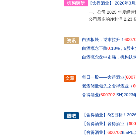
机构调研
【舍得酒业】
2026年3月
一、公司 2025 年度经营
公司股东的净利润 2.23
白酒板块，逆市拉升！
6007
资讯
白酒概念下跌
0
.18%，5股
白酒概念盘中走强，机构认为
每日一股——舍得酒业(
6007
文章
老酒储量领先之舍得酒业（
6
舍得酒业(
600702
.SH)20
【
舍得酒业
】
5亿目标！202
股吧
【
舍得酒业
】
舍得酒业（
600
【
舍得酒业
】
600702
ttmP