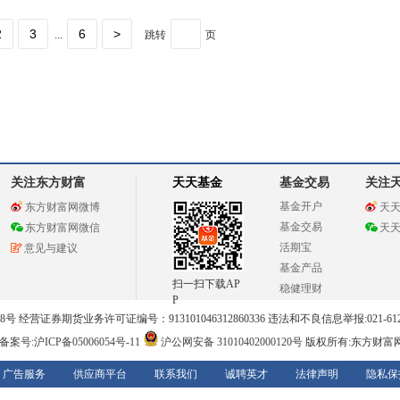
2
3
6
>
...
跳转
页
关注东方财富
天天基金
基金交易
关注
基金开户
东方财富网微博
天
基金交易
东方财富网微信
天
活期宝
意见与建议
基金产品
扫一扫下载AP
稳健理财
P
 经营证券期货业务许可证编号：913101046312860336 违法和不良信息举报:021-612
案号:沪ICP备05006054号-11
沪公网安备 31010402000120号
版权所有:东方财富
广告服务
供应商平台
联系我们
诚聘英才
法律声明
隐私保