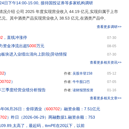
24日下午14:00-15:00
, 接待
国投证券
等多家机构调研
情况介绍 公司 2025 年度实现营业收入 44.19 亿元,实现归属于上市
 亿元。其中酒类产品实现营业收入 38.53 亿元,在酒类产品中,
查看更多调研>>
02
，直线冲涨停
07-30
主力资金净流出超5
000
万元
08-05
板块进入业绩出清向上阶段|异动情报
07-30
查看更多相关资讯>>
02
)
作者:
吴股丰登158
05-12
00702
）
作者:
牛牛股口巴
07-05
23年三季度经营业绩分析报告
作者:
读财报慧投资
01-16
查看更多相关文章>>
6年06月26日：舍得酒业（
600702
）融资余额：7.51亿元
702
）昨日（2026-06-29）两融数据1.融资余额：753
E;109.89,太高了，最起码，ttmPE在20以下，以前