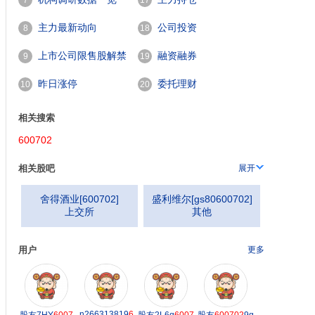
7
17
主力最新动向
公司投资
8
18
上市公司限售股解禁
融资融券
9
19
一览
昨日涨停
委托理财
10
20
相关搜索
600702
相关股吧
展开
舍得酒业
[
600702
]
盛利维尔
[
gs80600702
]
上交所
其他
用户
更多
n266313819
6