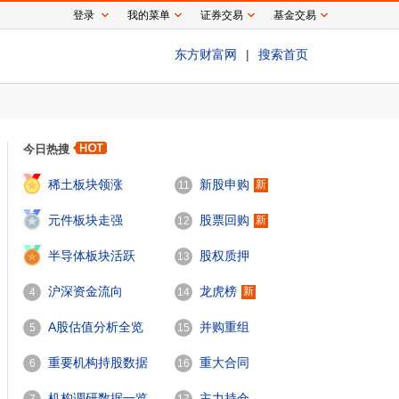
登录
我的菜单
证券交易
基金交易
东方财富网
|
搜索首页
今日热搜
1
稀土板块领涨
新股申购
新
11
2
元件板块走强
股票回购
新
12
3
半导体板块活跃
股权质押
13
沪深资金流向
龙虎榜
新
4
14
A股估值分析全览
并购重组
5
15
重要机构持股数据
重大合同
6
16
机构调研数据一览
主力持仓