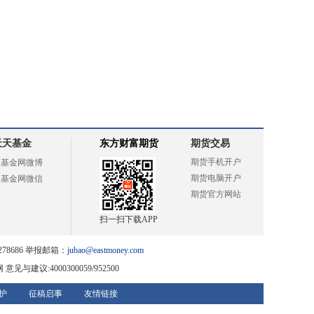
天天基金
东方财富期货
期货交易
期货手机开户
天基金网微博
期货电脑开户
天基金网微信
期货官方网站
扫一扫下载APP
78686 举报邮箱：
jubao@eastmoney.com
网
意见与建议:4000300059/952500
护
征稿启事
友情链接