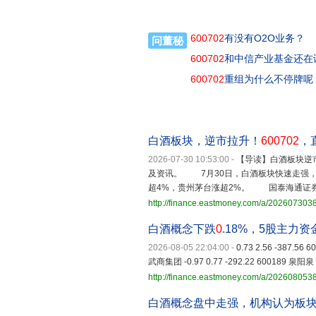
600702
有没有O2O业务？
问董秘
600702
和中信产业基金还在
600702
重组为什么不停牌呢
白酒板块，逆市拉升！
600702
，
2026-07-30 10:53:00
-
【导读】白酒板块
及资讯。 7月30日，白酒板块快速走强，
超4%，贵州茅台涨超2%。 国泰海通证
http://finance.eastmoney.com/a/20260730
白酒概念下跌
0
.18%，5股主力
2026-08-05 22:04:00
-
0.73 2.56 -387.56 
武商集团 -0.97 0.77 -292.22 600189 泉阳泉 0
http://finance.eastmoney.com/a/20260805
白酒概念盘中走强，机构认为板块