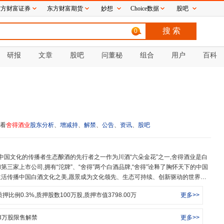
东方财富证券
东方财富期货
妙想
Choice数据
股吧
0
研报
文章
股吧
问董秘
组合
用户
百科
看
舍得酒业
股东分析
、
增减持
、
解禁
、
公告
、
资讯
、
股吧
三家上市公司,拥有“沱牌”、“舍得”两个白酒品牌,“舍得”诠释了胸怀天下的中国
活传播中国白酒文化之美,愿景成为文化领先、生态可持续、创新驱动的世界一
求善,生活求美。
质押比例
0.3
%,质押股数
100
万股,质押市值
3798.00
万
更多>>
3
万股限售解禁
更多>>