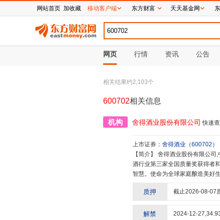
网站首页
加收藏
移动客户端
东方财富
天天基金网
网页
行情
资讯
公告
相关结果约
2,103
个
600702
相关信息
机构
舍得酒业股份有限公司
快速查
上市证券：
舍得酒业
（
600702
）
【简介】
舍得酒业股份有限公司,中国文化的传播者生态酿酒的先行者之一作为川酒“六朵金花”之一,舍得酒业是白
酒行业第三家全国质量奖获得者和第
智慧。使命为全球家庭酿造美好生
流白酒企业,价值观质量求真,为人
质押
截止
2026-08-07
解禁
2024-12-27
,
34.9