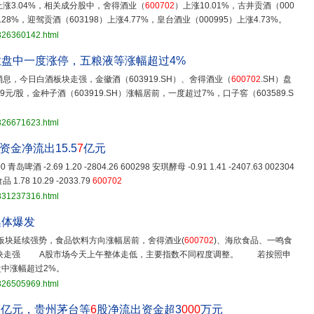
上涨3.04%，相关成分股中，舍得酒业（
600702
）上涨10.01%，古井贡酒（000
.28%，迎驾贡酒（603198）上涨4.77%，皇台酒业（000995）上涨4.73%。
3826360142.html
盘中一度涨停，五粮液等涨幅超过4%
消息，今日白酒板块走强，金徽酒（603919.SH）、舍得酒业（
600702
.SH）盘
49元/股，金种子酒（603919.SH）涨幅居前，一度超过7%，口子窖（603589.S
3826671623.html
资金净流出15.5
7
亿元
600 青岛啤酒 -2.69 1.20 -2804.26 600298 安琪酵母 -0.91 1.41 -2407.63 002304
 1.78 10.29 -2033.79
600702
3831237316.html
集体爆发
板块延续强势，食品饮料方向涨幅居前，舍得酒业(
600702
)、海欣食品、一鸣食
块走强 A股市场今天上午整体走低，主要指数不同程度调整。 若按照申
中涨幅超过2%。
3826505969.html
7
亿元，贵州茅台等
6
股净流出资金超3
000
万元