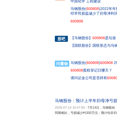
中国化学 工程建设
马钢股份(
600808
)2022
经常性损益减少了归母净利
600808
【
马钢股份
】
600808
是垃圾
股吧
【
国联股份
】
国联形态与马
马钢股份(
600808
)
600808
2
问董秘
600808
股权登记日哪天？
请问证金公司是否持有
6008
马钢股份：预计上半年归母净亏损
2026-07-14 16:47:00
-
7月14日，马钢股份
同期相比，亏损减少约300万元；预计扣非归母