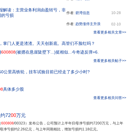
年年报解读：主营业务利润由盈转亏，非
作者:
碧湾信息
10-28
润的亏损
作者:
趋势涨停主升浪
02-10
查看更多相关文章>>
，掌门人更是渣渣。天天创新底。高管们不脸红吗？
钢
600808
(被摁在悬崖陡壁下...)挺相似...今奇迹反弹+6.
查看更多相关帖子>>
50公里高铁轮，挂车试验目前已经走了多少小时?
08
具体多少股
查看更多相关问答>>
约72
00
万元
（
600808
/00323）发布公告，公司预计上半年归母净亏损约7200万元，与上年
净亏损约2.26亿元，与上年同期相比，增加亏损约1.18亿元。