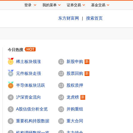
登录
我的菜单
证券交易
基金交易
东方财富网
|
搜索首页
今日热搜
1
稀土板块领涨
新股申购
新
11
2
元件板块走强
股票回购
新
12
3
半导体板块活跃
股权质押
13
沪深资金流向
龙虎榜
新
4
14
A股估值分析全览
并购重组
5
15
重要机构持股数据
重大合同
6
16
机构调研数据一览
主力持仓