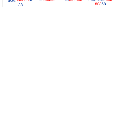
股友
600808
nZ
808
68
88