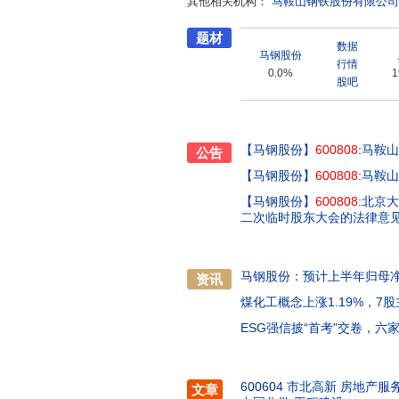
其他相关机构：
马鞍山钢铁股份有限公司
一条大H型钢生产线先后诞生在这里。 马钢是多元协同发展的集团化企业,构建了钢铁及产业链延
新兴产业协同发展的产业格局。
题材
地,冷热轧薄板、彩涂板、镀锌板
数据
马钢股份
系列产品,车轮、H型钢、冷镦钢
行情
0.0%
1
号,股份公司荣获“全国质量奖”
股吧
节能环保、信息技术、新材料等板块。 当前,马钢正处于加快转型升级、迈向高质量发展的关键
业发展大势,马钢将在中国宝武的
念,进一步强化“超越自我、跑赢大
化整合融合,全面对标找差,打造“
【马钢股份】
600808
:马鞍
公告
为全面建设现代化五大发展美好
【马钢股份】
600808
:马鞍
【马钢股份】
600808
:北京
二次临时股东大会的法律意
马钢股份：预计上半年归母净
资讯
煤化工概念上涨1.19%，7
ESG强信披“首考”交卷，
600604 市北高新 房地产服
文章