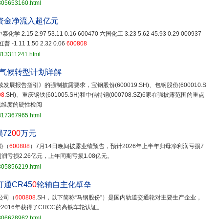
3805653160.html
力资金净流入超亿元
 中泰化学 2.15 2.97 53.11 0.16 600470 六国化工 3.23 5.62 45.93 0.29 000937
普 -1.11 1.50 2.32 0.06
600808
813311241.html
企气候转型计划详解
展报告指引》的强制披露要求，宝钢股份(600019.SH)、包钢股份(600010.S
08
.SH)、重庆钢铁(601005.SH)和中信特钢(000708.SZ)6家在强披露范围的重点
规维度的硬性检阅
3817367965.html
72
00
万元
份（
600808
）7月14日晚间披露业绩预告，预计2026年上半年归母净利润亏损7
润亏损2.26亿元，上年同期亏损1.08亿元。
3805856219.html
通CR45
0
轮轴自主化壁垒
公司（
600808
.SH，以下简称“马钢股份”）是国内轨道交通轮对主要生产企业，
016年获得了CRCC的高铁车轮认证。
3806628962.html