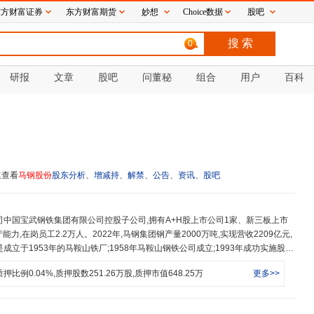
东方财富证券
东方财富期货
妙想
Choice数据
股吧
0
研报
文章
股吧
问董秘
组合
用户
百科
速查看
马钢股份
股东分析
、
增减持
、
解禁
、
公告
、
资讯
、
股吧
能力,在岗员工2.2万人。2022年,马钢集团钢产量2000万吨,实现营收2209亿元,
钢铁股份有限公司;1998年马钢总公司依法改制为马钢(集团)控股有限公司;201
质押比例
0.04
%,质押股数
251.26
万股,质押市值
648.25
万
更多>>
团重组实施协议正式签约,马钢集团成为中国宝武控股子公司,中国宝武持有马钢集
钢集团49%股权。在60多年艰苦创业、自我积累和滚动发展的历程中,马钢创造了
个车轮轮箍厂、第一套高速线材轧机、“中国钢铁第一股”(A+H股上市公司)、第