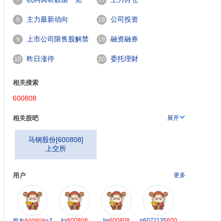
7
17
主力最新动向
公司投资
8
18
上市公司限售股解禁
融资融券
9
19
一览
昨日涨停
委托理财
10
20
相关搜索
600808
相关股吧
展开
马钢股份
[
600808
]
上交所
用户
更多
kx
600808
lw
600808
n6071135
600