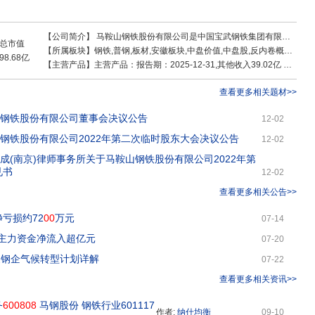
伸产业、战略性
钢铁产业拥有马钢股份公司本部、长江钢铁、合肥公司、瓦顿公司四大钢铁生产基
、H型钢、高速线材、高速棒材和车轮轮箍等先进生产线,长材、板带、轮轴三大
【公司简介】
马鞍山钢铁股份有限公司是中国宝武钢铁集团有限公司控股子公司,拥有A+H股上市公司1家。马钢的前身是成立于1953年的马鞍山铁厂;1958年马鞍山钢铁公司成立;1993年成功实施股份制改制,分立为马钢总公司和马鞍山钢铁股份有限公司;1998年马钢总公司依法改制为马钢(集团)控股有限公司
总市值
、管线钢等产品拥有自主知识产权和核心技术,车轮和H型钢产品获得“中国名牌”称
【所属板块】
钢铁,普钢,板材,安徽板块,中盘价值,中盘股,反内卷概念,低价股,标准普尔,富时罗素,证金持股,沪股通,中证500,融资融券,AH股,央国企改革,铁路基建
98.68亿
。多元产业拥有矿产资源、工程技术、废钢资源、化工能源、贸易物流、金融投资、
【主营产品】
主营产品：报告期：2025-12-31,其他收入39.02亿 ，占比5.03%；钢材类销售收入684.01亿 ，占比88.23%；钢铁生坯销售收入52.22亿 ，占比6.74%
时期。面对钢铁行
坚强领导下,坚持以习近平新时代中国特色社会主义思想为指导,坚决贯彻新发展理
查看更多相关题材>>
盘、追求卓越”绩效导向,以“三高两化”为实施路径,以改革为动力,以创新促发展,深
大而强的新马钢”,为助推中国宝武成为全球钢铁业引领者、共建高质量钢铁生态圈,
山钢铁股份有限公司董事会决议公告
12-02
安徽、水清岸绿产业优美丽长江经济带作出积极贡献。
山钢铁股份有限公司2022年第二次临时股东大会决议公告
12-02
大成(南京)律师事务所关于马鞍山钢铁股份有限公司2022年第
见书
12-02
查看更多相关公告>>
亏损约72
00
万元
07-14
股主力资金净流入超亿元
07-20
六家钢企气候转型计划详解
07-22
查看更多相关资讯>>
务
600808
马钢股份 钢铁行业601117
作者:
纳什均衡
09-10