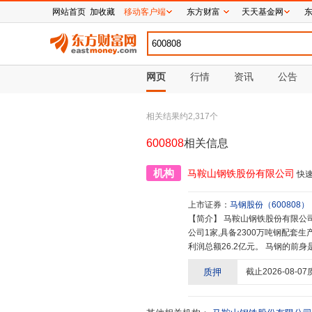
网站首页
加收藏
移动客户端
东方财富
天天基金网
网页
行情
资讯
公告
相关结果约
2,317
个
600808
相关信息
机构
马鞍山钢铁股份有限公司
快
上市证券：
马钢股份
（
600808
）
【简介】
马鞍山钢铁股份有限公司中国宝武钢铁集团有限公司控股子公司,拥有A+H股上市公司1家、新三板上市
公司1家,具备2300万吨钢配套生产
利润总额26.2亿元。 马钢的前身是成立于1953年的马鞍山铁厂;1958年马鞍山钢铁公司成立;1993年成功实施股份
制改制,分立为马钢总公司和马鞍山
质押
截止
2026-08-07
9年9月19日,中国宝武与马钢集
团51%股权,安徽省国资委持有马
我国钢铁行业的多个第一:我国第一