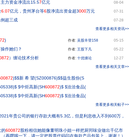
，主力资金净流出15.5
7
亿元
08-04
金
6
.
07
亿元，贵州茅台等
6
股净流出资金超3
000
万元
07-31
比例超三成
07-28
查看更多相关资讯>>
72
)
作者:
吴股丰登158
05-15
何操作她们？
作者:
王股下凡
05-22
0872
）缠论技术分析
作者:
十优缠论
12-27
查看更多相关文章>>
600872
)$$新 希 望(SZ000876)$$益生股份(S
05338)$ $中炬高新(SH
600872
)$ $洽洽食品(
05338)$ $中炬高新(SH
600872
)$ $洽洽食品(
查看更多相关帖子>>
2021年贵公司的银行存款大概有5.3亿，但是利息收入不到600万，
大的
600872
股粉相信她能像董明珠小姐一样把厨邦味业做出千亿市
！（再啰嗦一下，请一定把股票代码印在每款产品包装上，谢谢！）