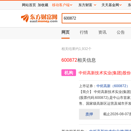
网站首页
加收藏
移动客户端
东方财富
天天基金网
网页
行情
资讯
公告
相关结果约
1,932
个
600872
相关信息
机构
中炬高新技术实业(集团)股
上市证券：
中炬高新
（
600872
）
【简介】
中炬高新技术实业(集团)股份有限公司于1993年在广东省中山市注册成立,1995年在上海证券交易所上市
(股票代码:600872),是中
售、国家级高新区运营及城市开发
园区综合管理等主要产业方面均设
质押
截止
2026-08-07
司、中山中炬精工机械有限公司
产调味品的现代化大型高新技术企业
酱油、鸡粉(精)、蚝油、酱类、