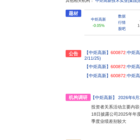
其他相关机构：
中炬高新技术实业(集团
炬区、阳江市阳西县设有生产基地
理模式,多年来保持稳步发展的态
题材
面向未来,中炬高新将依托国家级
数据
中炬高新
时积极进行产业建设和拓展,努力
行情
-0.05%
1
团。
股吧
【中炬高新】
600872
:中炬
公告
2/11/25)
【中炬高新】
600872
:中炬
【中炬高新】
600872
:中炬
机构调研
【中炬高新】
2026年6月2
投资者关系活动主要内容介
18日披露公司2025年年
季度业绩差别较大