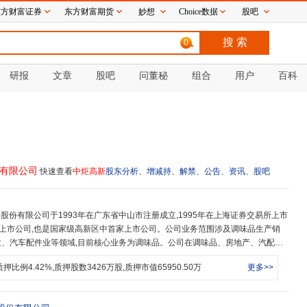
东方财富证券
东方财富期货
妙想
Choice数据
股吧
0
研报
文章
股吧
问董秘
组合
用户
百科
份有限公司
快速查看
中炬高新
股东分析
、
增减持
、
解禁
、
公告
、
资讯
、
股吧
山市首家上市公司,也是国家级高新区中首家上市公司。公司业务范围涉及调味品生产销
、汽车配件业等领域,目前核心业务为调味品。公司在调味品、房地产、汽配、
有经营主体,分别是广东美味鲜调味食品有限公司、广东中汇合创房地产有限公
质押比例
4.42
%,质押股数
3426
万股,质押市值
65950.50
万
更多>>
、中山市中炬高新物业管理有限公司。下属广东美味鲜调味食品有限公司是专业生
,是调味品行业的主要品牌企业之一,拥有“厨邦”、“美味鲜”两大品牌,产品涵盖
复合调味料等10多个品类,生产规模及市场占有率位居全国前列。公司在中山市火