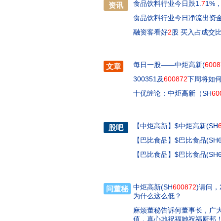
食品饮料行业今日跌1.
7
1%
资讯
食品饮料行业今日净流出资
融资客看好
2
股 买入占成交
每日一股——中炬高新(
6008
文章
300351及
600872
下周将如
十优缠论：中炬高新（SH
60
【
中炬高新
】
$中炬高新(SH
股吧
【
巴比食品
】
$巴比食品(SH6
【
巴比食品
】
$巴比食品(SH6
中炬高新(SH
600872
)请问，
问董秘
为什么这么低？
麻烦董秘告诉何董事长，广
值，真心地祝福她祝福厨邦