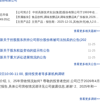
)股份有限公司
,目前已启动全国化产能布局。中炬高新坚持扎根中山面向全国,大胆创新企业管
势,生产效益和品牌影响力逐年提升,旗下产品和服务赢得了社会各界的一致好评。
高新区和各界股东的优势资源,持续聚焦调味品行业,强化多品类发展和技术创新,同
【公司简介】
中炬高新技术实业(集团)股份有限公司于1993年在广东省中山市注册成立,1995年在上海证券交易所上市(股票代码:
总市值
从调味品逐步延伸至大食品行业,将公司打造成为国内超一流的调味食品企业集
【所属板块】
食品饮料,调味发酵品Ⅱ,调味发酵品Ⅲ,广东板块,2026中报预增,消费风格,小盘股,标准普尔,富时罗素,沪股通,融资融券,QFII重仓,味蕾经济,调味品概念,参股银行
49.05亿
【主营产品】
主营产品：报告期：2025-12-31,其他(补充)收入2.06亿 ，占比4.91% ，利润0.65亿 ，占比3.96% ，毛利率31.57%；园区及房地产开发运营收入0.68亿 ，占比1.62% ，利润0.05亿 ，占比0.27% ，毛利率6.62%；调味品收入39.26亿 ，占比93.47% ，利润15.76亿 ，占比95.77% ，毛利率40.14%
查看更多相关题材>>
高新关于控股股东所持公司部分股份将被司法拍卖的公告(202
11-25
高新关于股东权益变动的提示性公告
11-25
高新关于重大诉讼进展情况的公告
11-25
查看更多相关公告>>
日10:00-11:00
, 接待
投资者
等多家机构调研
绍, 1、25年营收情况如何? 尊敬的投资者您好,公司已于2026年4月
度报告,具体公司营收情况请详见公司披露信息,谢谢! 2、2025年和一
查看更多调研>>