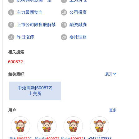
7
17
主力最新动向
公司投资
8
18
600872
上市公司限售股解禁
融资融券
9
19
一览
昨日涨停
委托理财
10
20
相关搜索
600872
相关股吧
展开
中炬高新
[
600872
]
上交所
用户
更多
n3472132833