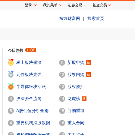
登录
我的菜单
证券交易
基金交易
东方财富网
|
搜索首页
今日热搜
1
稀土板块领涨
新股申购
新
11
2
元件板块走强
股票回购
新
12
3
半导体板块活跃
股权质押
13
沪深资金流向
龙虎榜
新
4
14
A股估值分析全览
并购重组
5
15
重要机构持股数据
重大合同
6
16
机构调研数据一览
主力持仓