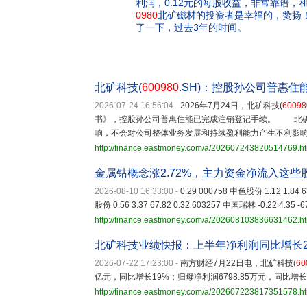
利润，0.12元的每股收益，非常靠谱
0980
北矿磁材的投资者是幸福的，赞扬
了一下，过去3年的时间。
北矿科技(
600980
.SH)：控股孙公司普惠住
2026-07-24 16:56:04
-
2026年7月24日，北矿科技(
60098
书》，控股孙公司普惠住能已完成注销登记手续。 北矿
响，不会对公司整体业务发展和持续盈利能力产生不利影
http://finance.eastmoney.com/a/202607243820514769.h
金属钴概念涨2.72%，主力资金净流入这些
2026-08-10 16:33:00
-
0.29 000758 中色股份 1.12 1.84 6
股份 0.56 3.37 67.82 0.32 603257 中国瑞林 -0.22 4.35 -67
http://finance.eastmoney.com/a/202608103836631462.h
北矿科技业绩快报：上半年净利润同比增长25
2026-07-22 17:23:00
-
南方财经7月22日电，北矿科技(
60
亿元，同比增长19%；归母净利润6798.85万元，同比增长2
http://finance.eastmoney.com/a/202607223817351578.h