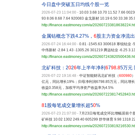
今日盘中突破五日均线个股一览
2026-07-23 11:04:00
-
10.03 3.68 10.70 11.52 7.66 0
93 8.06 8.68 7.64 920083 金戈新材 10.19 6.50 33.38 35.
http://finance.eastmoney.com/a/202607233818638224.h
金属钴概念下跌4.27%，
6
股主力资金净流出
2026-07-24 16:44:00
-
0.81 -1545.63 300618 寒锐钴业 -5.
中伟新材 -2.84 1.43 -1305.26 301219 腾远钴业 -6.25 3.13
http://finance.eastmoney.com/a/202607243820500436.h
北矿科技：2
0
2
6
年上半年净利
6
7
98
.
8
5万元 
2026-07-22 19:16:48
-
中证智能财讯北矿科技（
600980
）
亿元，同比增长19%；归母净利润6798.85万元，同比增长2
收益0.358元，加权平均净资产收益率为4.5%
http://finance.eastmoney.com/a/202607223817452843.h
8
1股每笔成交量增长超5
0
%
2026-07-23 21:07:00
-
7月23日每笔成交环比增幅居前个股 
矿科技 10.02 1302 249.40 605299 舒华体育 9.98 1318 22
http://finance.eastmoney.com/a/202607233819216530.h