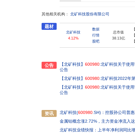
然科学基金及工信部、发改委、北京市等数十项
装备市场的占有率稳步攀升,尤其是大型浮选装
其他相关机构：
矿磁材是国内较早从事铁氧体磁性材料开发和生产
北矿科技股份有限公司
国磁性元件与铁氧体材料标准化技术委员会、全
题材
要标准的制定,长期以来积极推动我国磁性材料
数据
能铁氧体磁性材料上始终处于国内领先水平。株
北矿科技
总市值
行情
色冶金流程装备、固废资源化无害化处理工艺及
4.12%
38.13亿
股吧
术服务以及合同能源管理服务。株洲火炬是国家
业,是国家发展和改革委员会、工业和信息化部
技技术进步奖二等奖、中国有色金属工业科学
荣誉。公司已发展成为涵盖高效矿冶装备和先进
【北矿科技】
600980
:北矿科技关于使
公告
水平,在国内外具有较强的竞争力和影响力。
公告
【北矿科技】
600980
:北矿科技2022
【北矿科技】
600980
:北矿科技关于使
公告
北矿科技(
600980
.SH)：控股孙公司普
资讯
金属钴概念涨2.72%，主力资金净流入
北矿科技业绩快报：上半年净利润同比增长