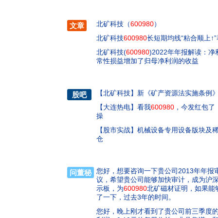
北矿科技（
600980
）
文章
北矿科技
600980
长短期均线“粘合顺上↑
北矿科技(
600980
)2022年年报解读：
常性损益增加了归母净利润的收益
【
北矿科技
】
新《矿产资源法实施条例》
股吧
【
大连热电
】
看我
600980
，今发红包了
操
【
股市实战
】
机械设备专用设备版块及
仓
您好，想要咨询一下贵公司2013年年
问董秘
议，希望贵公司能够加快审计，成为沪深
示板，为
600980
北矿磁材证明，如果能
了一下，过去3年的时间。
您好，晚上刚才看到了贵公司前三季度的财