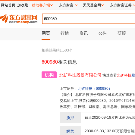
网站首页
加收藏
移动客户端
东方财富
天天基金网
东方财富证券
网页
行情
资讯
公告
研报
相关结果约
1,503
个
600980
相关信息
机构
北矿科技股份有限公司
快速查看
北矿科技
股
上市证券：
北矿科技
（
600980
）
【简介】
北矿科技股份有限公司原名北矿磁材科技股份有限公司,2000年9月6日成立,2004年5月12日在上海证券
交易所上市,股票代码600980。2016年6
改革委、科技部、财政部、海关总署、国家税
限公司是国务院国资委直属的大型中央企业。公
质押
截止
2020-09-18
质押比例
0
%,
学术带头人、学历层次高、综合素质优、工程
和制造的重要基地,成功开发了多种新型高效矿冶
工国家重点实验室”的主体研究单位,先后承担了
解禁
2030-06-03
,
132.00
万股限售解