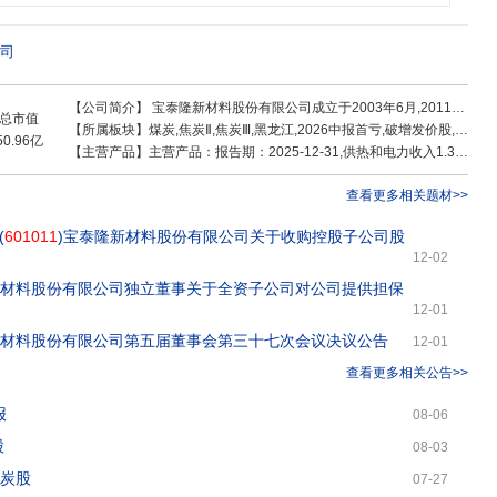
资管理有限公司等7家控股公司;龙江银行股份有限公司、北京石墨烯研究院有限
成“原煤开采洗选、煤炭炼焦造气、煤气合成甲醇、煤泥煤矸石热电联产、灰渣制
料”完整的煤化工循环经济产业链,产品主要涉及新材料、高级碳材料、煤化工产
司
领域。公司作为中国石墨烯产业技术创新战略联盟副理事长单位、中国石墨产业发
墨产业协会副会长单位,结合地处石墨主产区的天然石墨优势和煤化工循环经济
【公司简介】
宝泰隆新材料股份有限公司成立于2003年6月,2011年3月9日在上海证券交易所成功挂牌上市,股票代码
造石墨原料优势,以及已量产的150吨石墨烯产品优势,高端化、差异化的发展石
总市值
【所属板块】
煤炭,焦炭Ⅱ,焦炭Ⅲ,黑龙江,2026中报首亏,破增发价股,破发股,反内卷概念,破净股,低价股,沪股通,融资融券,电池技术,碳基材料,氢能源,石墨烯,锂电池概念,煤化工概念
材料、特色石墨深加工等产业链条,并初具规模。公司一直坚持“科技兴企”战略,
50.96亿
【主营产品】
主营产品：报告期：2025-12-31,供热和电力收入1.36亿 ，占比19.84% ，利润-0.01亿 ，占比-3.27% ，毛利率-1.02%；其他收入0.02亿 ，占比0.3% ，利润-0.01亿 ，占比-1.49% ，毛利率-30.55%；其他(补充)收入0.08亿 ，占比1.16% ，利润0.01亿 ，占比3.31% ，毛利率17.76%；原煤收入3.19亿 ，占比46.6% ，利润1.17亿 ，占比274.67% ，毛利率36.62%；新材料相关产品收入0.08亿 ，占比1.21% ，利润-0.03亿 ，占比-5.88% ，毛利率-30.19%；沫煤收入1.02亿 ，占比14.89% ，利润0.21亿 ，占比50.1% ，毛利率20.91%；焦炭收入0.01亿 ，占比0.2% ，利润0亿 ，占比-0.12% ，毛利率-3.66%；甲醇收入0.01亿 ，占比0.17% ，利润0亿 ，占比1.01% ，毛利率37.2%；精煤收入1.07亿 ，占比15.63% ，利润0.27亿 ，占比63.91% ，毛利率25.42%；利润-1.2亿 ，占比-282.23%
、后延迟焦化和焦炉煤气制甲醇组合工艺专利、干熄焦工装装置专利、复合柴油的
的生产方法专利、焦炉煤气制甲醇合成尾气联产煤焦油加氢制取精制洗油及沥青调
查看更多相关题材>>
独占方式拥有《一种氧化石墨烯真空涡流剥离装置》的专利权。截止目前,已先后
,科技成果123项。与中国标准化研究院共同制定企业标准15项、省级地方标准2
(
601011
)宝泰隆新材料股份有限公司关于收购控股子公司股
国家标准4项,牵头制定国家能源局行业标准1项。形成了较完备的标准化体系,先后
12-02
黑龙江省专利优势示范企业”及“国家循环经济标准化试点企业”等荣誉称号。公司已
新材料股份有限公司独立董事关于全资子公司对公司提供担保
证和ISO14001环境管理体系认证,先后荣获“黑龙江省企业50强、全国二十佳节能
12-01
作站”等多项称号;被中央组织部评为“非公有制企业双强百家党组织”,被国家工信
新示范企业”,被国家发改委和国家标准委授予“国家级煤化工循环经济标准化试点
新材料股份有限公司第五届董事会第三十七次会议决议公告
12-01
企业前列。展望未来,公司将继续秉承“实业报国、裕民兴邦”的企业宗旨,发挥资源
查看更多相关公告>>
型升级,立足新能源和新材料领域,实施“煤化工”与“油化工”产业链间的优势互补,精
的清洁能源和石墨烯产业基地。
报
08-06
股
08-03
煤炭股
07-27