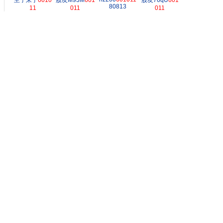
主子来了
6010
股友M93M
601
股友76qU
601
80813
11
011
011