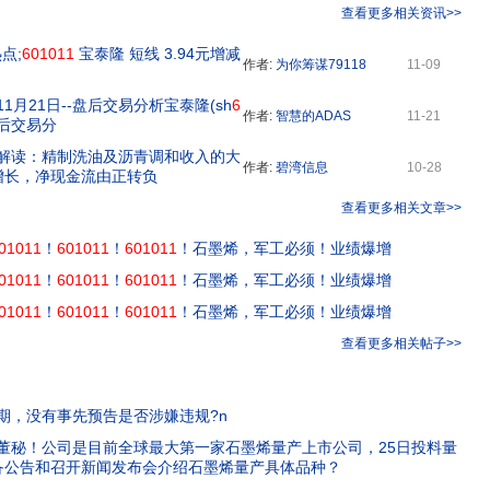
查看更多相关资讯>>
点;
601011
宝泰隆 短线 3.94元增减
作者:
为你筹谋79118
11-09
4年11月21日--盘后交易分析宝泰隆(sh
6
作者:
智慧的ADAS
11-21
-盘后交易分
年报解读：精制洗油及沥青调和收入的大
作者:
碧湾信息
10-28
增长，净现金流由正转负
查看更多相关文章>>
01011
！
601011
！
601011
！石墨烯，军工必须！业绩爆增
01011
！
601011
！
601011
！石墨烯，军工必须！业绩爆增
01011
！
601011
！
601011
！石墨烯，军工必须！业绩爆增
查看更多相关帖子>>
期，没有事先预告是否涉嫌违规?n
董秘！公司是目前全球最大第一家石墨烯量产上市公司，25日投料量
备公告和召开新闻发布会介绍石墨烯量产具体品种？