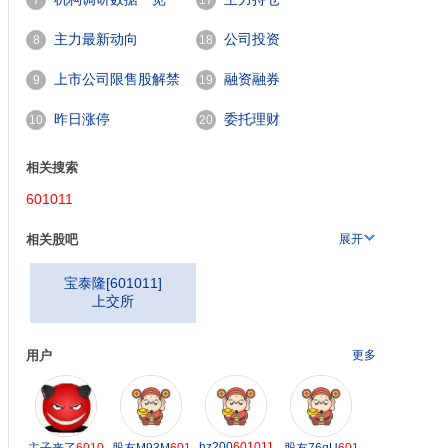
7
17
主力最新动向
公司投资
8
18
上市公司限售股解禁
融资融券
9
19
601011
一览
昨日涨停
委托理财
10
20
相关搜索
601011
相关股吧
展开
宝泰隆
[
601011
]
上交所
用户
更多
hz200
601011