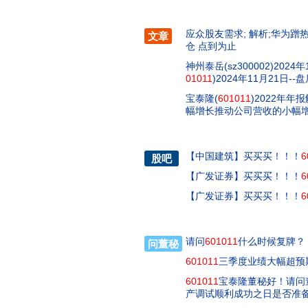
应众股友需求; 解析;华为蹭热
文章
仓 点到为止
神州泰岳(sz300002)202
01011
)2024年11月21日-
宝泰隆(
601011
)2022年
幅增长推动公司营收的小幅
【
中国建筑
】
买买买！！！
6
股吧
【
广发证券
】
买买买！！！
6
【
广发证券
】
买买买！！！
6
请问
601011
什么时候复牌？
问董秘
601011
三季度业绩大幅超预
601011
宝泰隆董秘好！请问
产调试顺利成功之日是否准