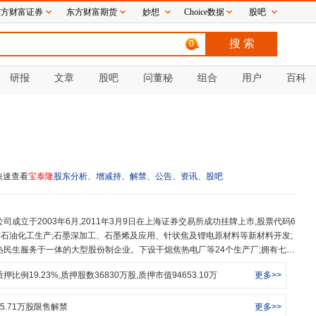
东方财富证券
东方财富期货
妙想
Choice数据
股吧
0
研报
文章
股吧
问董秘
组合
用户
百科
快速查看
宝泰隆
股东分析
、
增减持
、
解禁
、
公告
、
资讯
、
股吧
煤基石油化工生产;石墨深加工、石墨烯及应用、针状焦及锂电原材料等新材料开发;
热民生服务于一体的大型股份制企业。下设干熄焦热电厂等24个生产厂;拥有七台
河宝泰隆甲醇有限公司、七台河宝泰隆石墨烯新材料有限公司、七台河宝泰隆密林
质押比例
19.23
%,质押股数
36830
万股,质押市值
94653.10
万
更多>>
股份有限公司一矿、宝泰隆新材料股份有限公司二矿等10家全资子公司;宝清县
宝泰煤矿等4家全资孙公司;宝泰隆新材料股份有限公司北京技术研发中心、宝泰
构;双鸭山龙煤天泰煤化工有限公司、七台河市东润矿业投资有限公司、宝希(北
5.71
万股限售解禁
更多>>