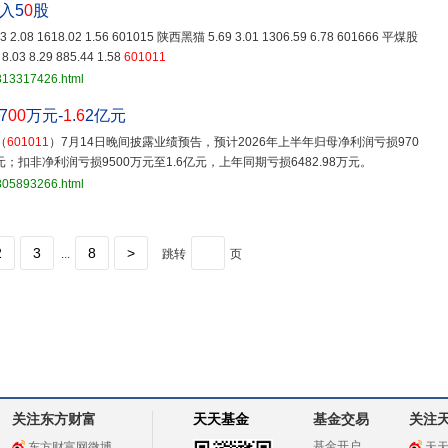
入5
0
股
2.08 1618.02 1.56 601015 陕西黑猫 5.69 3.01 1306.59 6.78 601666 平煤股
.03 8.29 885.44 1.58
601011
3813317426.html
7
00
万元-
1
.
6
2亿元
（
601011
）7月14日晚间披露业绩预告，预计2026年上半年归母净利润亏损970
万元；扣非净利润亏损9500万元至1.6亿元，上年同期亏损6482.98万元。
3805893266.html
2
3
8
>
...
跳转
页
关注东方财富
天天基金
基金交易
关注
基金开户
东方财富网微博
天