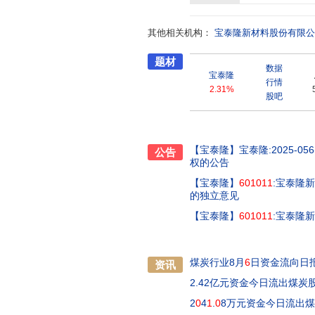
京)科技有限公司、七台河墨岩投
公司等2家参股公司。公司现已形
其他相关机构：
环保建材、粗氢气提纯生产氢气燃
宝泰隆新材料股份有限公
品、氢气燃料、城市公共服务等
题材
展联盟副理事长单位和黑龙江省石
数据
产业链特有的煤沥青、针状焦等人
宝泰隆
行情
墨烯下游应用、锂离子电池正负极
2.31%
股吧
公司先后获得了高温煤焦油加氢
制造方法专利、低硫低磷铸造焦
和组分工艺专利,公司以东北地区
获得过发明及实用新型专利157项
【宝泰隆】
宝泰隆:2025-056
公告
项、国家联盟标准2项,参与制定
权的公告
获得“国家知识产权优势企业”和“
【宝泰隆】
601011
:宝泰隆
通过了ISO9001质量管理体系认
的独立意见
减排企业、全国优秀博士后科研工
部、国家财政部授予“国家技术创
【宝泰隆】
601011
:宝泰隆
单位”;始终位列黑龙江省民营百强
和人才优势,依靠科技进步,深化转
益管理,创新发展,建设国内一流
煤炭行业8月
6
日资金流向日
资讯
2.42亿元资金今日流出煤炭
2
0
4
1
.
0
8万元资金今日流出