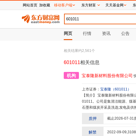
网站首页
加收藏
移动客户端
东方财富
天天基金网
网页
行情
资讯
公告
相关结果约
2,561
个
601011
相关信息
机构
宝泰隆新材料股份有限公司
上市证券：
宝泰隆
（
601011
）
【简介】
宝泰隆新材料股份有限公司成立于2003年6月,2011年3月9日在上海证券交易所成功挂牌上市,股票代码6
01011。公司是集清洁能源、
石墨和煤炭开采及洗选;发电及供
河宝泰隆新能源有限公司、七台
质押
截止
2026-07-31
石墨选矿有限公司、宝泰隆新材料
建龙大雁煤业有限公司、七台河市
隆博士后科研工作站等2家科研机
解禁
2022-09-09
,
3108