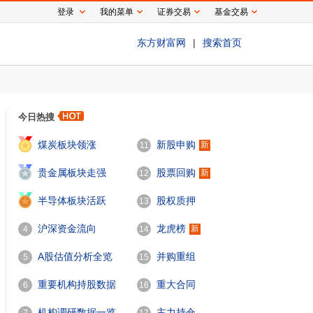
登录
我的菜单
证券交易
基金交易
东方财富网
|
搜索首页
今日热搜
1
煤炭板块领涨
新股申购
新
11
2
贵金属板块走强
股票回购
新
12
3
半导体板块活跃
股权质押
13
沪深资金流向
龙虎榜
新
4
14
A股估值分析全览
并购重组
5
15
重要机构持股数据
重大合同
6
16
机构调研数据一览
主力持仓