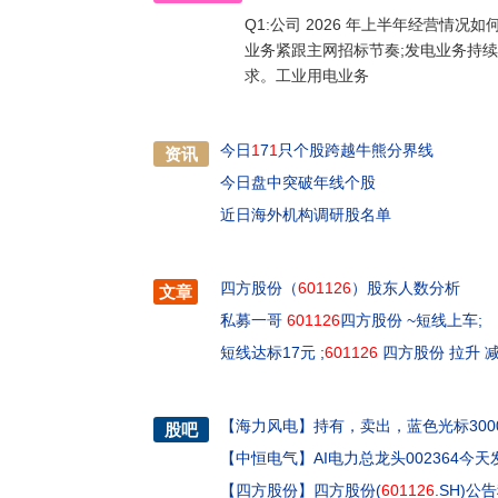
Q1:公司 2026 年上半年经营情况
业务紧跟主网招标节奏;发电业务持续
求。工业用电业务
今日
1
7
1
只个股跨越牛熊分界线
资讯
今日盘中突破年线个股
近日海外机构调研股名单
四方股份（
601126
）股东人数分析
文章
私募一哥
601126
四方股份 ~短线上车;
短线达标17元 ;
601126
四方股份 拉升 减
【
海力风电
】
持有，卖出，蓝色光标300
股吧
【
中恒电气
】
AI电力总龙头002364
【
四方股份
】
四方股份(
601126
.SH)