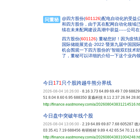
@四方股份(
601126
)配电自动化的受益
问董秘
和四方股份，由于其在配网自动化领域
续在未来配网建设高潮中获益-----公
四方股份(
601126
) 董秘您好！因为疫情
国际储能展览会·2022·暨第九届中国
机会围观一下四方股份的“智能双E技术
了，董秘可以详细的介绍一下这个业内
今日
1
7
1
只个股跨越牛熊分界线
2026-08-04 16:26:00
-
8.16 3.73 64.89 69.49 7.09 688
51 8.04 8.60 6.95 688350 富淼科技 8.11 2.37 26.94 28.8
http://finance.eastmoney.com/a/202608043831214516.h
今日盘中突破年线个股
2026-08-04 13:06:00
-
2.19 64.89 69.87 7.68 605287 德
03 35.41 7.19 688456 有研粉材 9.89 4.42 65.54 70.11 6
http://finance.eastmoney.com/a/202608043831004248.h