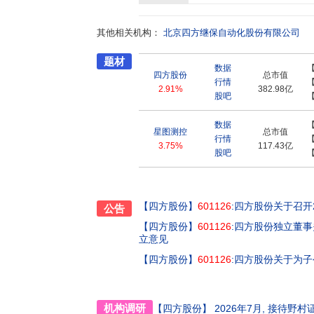
其他相关机构：
北京四方继保自动化股份有限公司
题材
数据
四方股份
总市值
行情
2.91%
382.98亿
股吧
数据
星图测控
总市值
行情
3.75%
117.43亿
股吧
【四方股份】
601126
:四方股份关于召开
公告
【四方股份】
601126
:四方股份独立董
立意见
【四方股份】
601126
:四方股份关于为
机构调研
【四方股份】
2026年7月
, 接待
野村