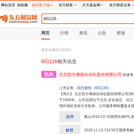
网站首页
加收藏
移动客户端
东方财富
天天基金网
东方财富证券
网页
行情
资讯
公告
研报
相关结果约
1,638
个
601126
相关信息
机构
北京四方继保自动化股份有限公司
快速查
上市证券：
四方股份
（
601126
）
【简介】
北京四方继保自动化股份有限公司(简称:四方股份,股票代码:601126)由中国工程院首批院士杨奇逊创办
于1994年。公司总部位于北京,并在保定、武
境外地区设有分支机构。公司服务网络覆盖全国3
家和地区。四方股份作为电力自动化领域的领军
质押
截止
2019-10-18
质押比例
0
%,
提供继电保护、自动化与控制系统、电力电子、
安全、更智能、更高效、更清洁”为使命,坚持技
实现绿色高质量发展贡献智慧和力量,为致力于
解禁
2026-11-13
,
724.56
万股限售解