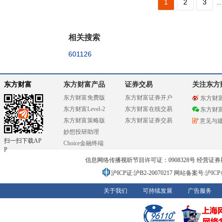
1
2
3
...
相关搜索
601126
东方财富
东方财富产品
证券交易
关注东方
东方财富免费版
东方财富证券开户
东方财
东方财富Level-2
东方财富在线交易
东方财
东方财富策略版
东方财富证券交易
意见与
妙想投研助理
扫一扫下载AP
Choice金融终端
P
信息网络传播视听节目许可证：0908328号 经营证券期货业务
沪ICP证:沪B2-20070217
网站备案号:沪ICP备0
关于我们
可持续发展
广告服务