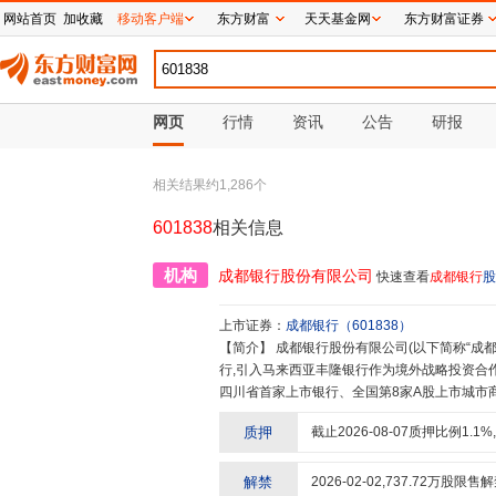
网站首页
加收藏
移动客户端
东方财富
天天基金网
东方财富证券
网页
行情
资讯
公告
研报
相关结果约
1,286
个
601838
相关信息
机构
成都银行股份有限公司
快速查看
成都银行
股
上市证券：
成都银行
（
601838
）
【简介】
成都银行股份有限公司(以下简称“成都银行”)成立于1996年12月,是一家国有控股的地方性股份制商业银
行,引入马来西亚丰隆银行作为境外战略投资合作
四川省首家上市银行、全国第8家A股上市城市
川锦程消费金融有限责任公司以及江苏宝应锦程
质押
截止
2026-08-07
质押比例
1.1
%
乡居民,服务小微企业,服务地方经济”的市场定
竞争优势,综合实力位居中西部城商行前列。202
民便民惠民”理念,持续开办代发工资、社保和
解禁
2026-02-02
,
737.72
万股限售解