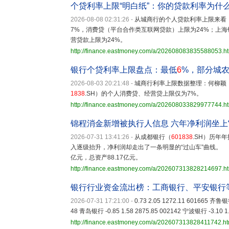
个贷利率上限“明白纸”：你的贷款利率为什
2026-08-08 02:31:26
-
从城商行的个人贷款利率上限来看
7%，消费贷（平台合作类互联网贷款）上限为24%；上海银行
营贷款上限为24%。
http://finance.eastmoney.com/a/202608083835588053.h
银行个贷利率上限盘点：最低
6
%，部分城
2026-08-03 20:21:48
-
城商行利率上限数据整理：何柳
1838
.SH）的个人消费贷、经营贷上限仅为7%。
http://finance.eastmoney.com/a/202608033829977744.h
锦程消金新增被执行人信息 六年净利润坐上“
2026-07-31 13:41:26
-
从成都银行（
601838
.SH）历年
入逐级抬升，净利润却走出了一条明显的“过山车”曲线。 2
亿元，总资产88.17亿元。
http://finance.eastmoney.com/a/202607313828214697.h
银行行业资金流出榜：工商银行、平安银行
2026-07-31 17:21:00
-
0.73 2.05 1272.11 601665 齐鲁银
48 青岛银行 -0.85 1.58 2875.85 002142 宁波银行 -3.10 1
http://finance.eastmoney.com/a/202607313828411742.ht