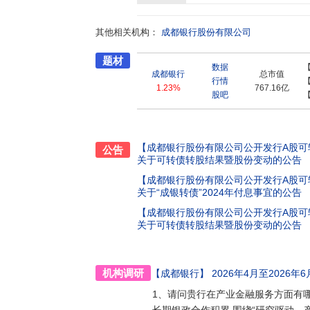
价和收费策略,最大限度降低银行卡用卡成本,提
网金融和社区银行建设,通过实实在在的行动让市
其他相关机构：
银行致力于为广大小微企业客户提供优质高效的金
成都银行股份有限公司
批“特色化、标准化、本土化”产品。目前,旗下“财
题材
票通”、“创业贷”、“惠农贷”、“易采贷”等1
数据
金融服务,不遗余力支持企业成长发展。成都银
成都银行
总市值
行情
建设、成都都市圈建设、公园城市示范区建设等
1.23%
767.16亿
股吧
作用,结合川陕渝三地共同的产业优势,积极做
和民生工程的支持力度,为区域经济的健康快速
地方性法人机构优势,将经营活动开展同社会责
设发展,切实提升金融服务质效,持续开展扶贫、
【成都银行股份有限公司公开发行A股可
公告
获“最具爱心企业奖”,彰显了西部领先城市商业
关于可转债转股结果暨股份变动的公告
经营业绩和优质的金融服务,赢得了社会各界的高
【成都银行股份有限公司公开发行A股可
100强”、“最佳城市商业银行”、“最佳金融服务
关于“成银转债”2024年付息事宜的公告
奖”、“最具社会责任金融机构奖”、“百姓最信
【成都银行股份有限公司公开发行A股可
关于可转债转股结果暨股份变动的公告
机构调研
【成都银行】
2026年4月至2026年6
1、请问贵行在产业金融服务方面有