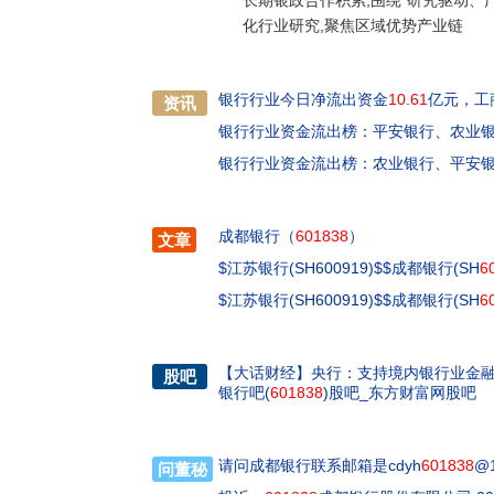
长期银政合作积累,围绕“研究驱动、
化行业研究,聚焦区域优势产业链
银行行业今日净流出资金
10
.
61
亿元，工
资讯
银行行业资金流出榜：平安银行、农业
银行行业资金流出榜：农业银行、平安
成都银行（
601838
）
文章
$江苏银行(SH600919)$$成都银行(SH
6
$江苏银行(SH600919)$$成都银行(SH
6
【
大话财经
】
央行：支持境内银行业金
股吧
银行吧(
601838
)股吧_东方财富网股吧
请问成都银行联系邮箱是cdyh
601838
@
问董秘