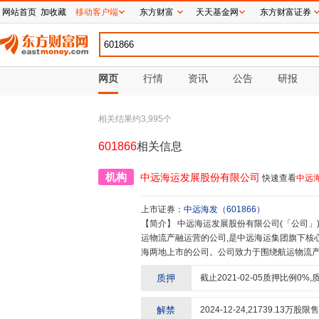
网站首页
加收藏
移动客户端
东方财富
天天基金网
东方财富证券
网页
行情
资讯
公告
研报
相关结果约
3,995
个
601866
相关信息
机构
中远海运发展股份有限公司
快速查看
中远
上市证券：
中远海发
（
601866
）
【简介】
中远海运发展股份有限公司(「公司」)是中国远洋海运集团有限公司(「中远海运集团」)所属专门从事航
运物流产融运营的公司,是中远海运集团旗下核心
海两地上市的公司。公司致力于围绕航运物流产
管理为支撑,实现产融投一体化发展。公司集装
质押
截止
2021-02-05
质押比例
0
%,
产销售,设计年产能超过140万TEU,位居世
造协同,以科技创新、绿色低碳转型为抓手提升
主要从事各类型的集装箱租赁、管理和销售,服务
解禁
2024-12-24
,
21739.13
万股限售