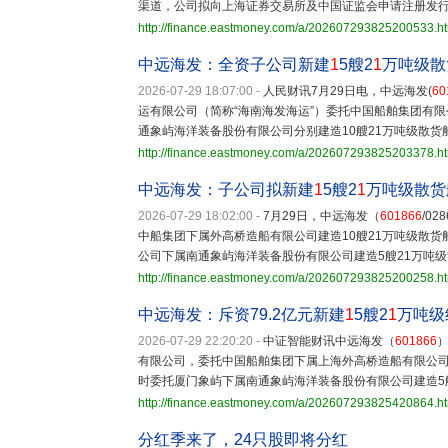
渠道，公司拟向上海证券交易所及中国证监会申请注册发
http://finance.eastmoney.com/a/202607293825200533.h
中远海发：全资子公司新建
1
5艘2
1
万吨级散货
2026-07-29 18:07:00
-
人民财讯7月29日电，中远海发(
60
运有限公司（简称“海南海发海运”）委托中国船舶集团有
通象屿海洋装备股份有限公司分别建造10艘21万吨级散货
http://finance.eastmoney.com/a/202607293825203378.h
中远海发：子公司拟新建
1
5艘2
1
万吨级散货船
2026-07-29 18:02:00
-
7月29日，中远海发（
601866
/0
中船集团下属外高桥造船有限公司建造10艘21万吨级散货
公司下属南通象屿海洋装备股份有限公司建造5艘21万吨
http://finance.eastmoney.com/a/202607293825200258.h
中远海发：斥资79.2亿元新建
1
5艘2
1
万吨级
2026-07-29 22:20:20
-
中证智能财讯中远海发（
601866
有限公司，委托中国船舶集团下属上海外高桥造船有限公司建
时委托厦门象屿下属南通象屿海洋装备股份有限公司建造5
http://finance.eastmoney.com/a/202607293825420864.h
分红季来了，24只股即将分红