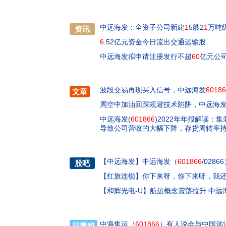
中远海发：全资子公司新建
1
5艘2
1
万吨级
资讯
6
.52亿元资金今日流出交通运输股
中远海发拟申请注册发行不超
60
亿元公
波段交易再现买入信号，中远海发
60186
文章
周空中加油回踩规避技术陷阱，中远海
中远海发(
601866
)2022年年报解读：
导致公司营收的大幅下降，存货周转率
【
中远海发
】
中远海发（
601866
/028
股吧
【
红旗连锁
】
你下来呀，你下来呀，我
【
和辉光电-U
】
航运概念震荡拉升 中远海
中海集运（
601866
）有人说会与中国远洋
问董秘