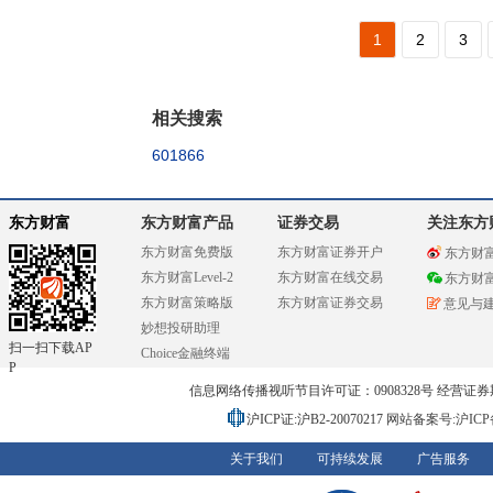
1
2
3
相关搜索
601866
东方财富
东方财富产品
证券交易
关注东方
东方财富免费版
东方财富证券开户
东方财
东方财富Level-2
东方财富在线交易
东方财
东方财富策略版
东方财富证券交易
意见与
妙想投研助理
扫一扫下载AP
Choice金融终端
P
信息网络传播视听节目许可证：0908328号 经营证券期货业务
沪ICP证:沪B2-20070217
网站备案号:沪ICP备0
关于我们
可持续发展
广告服务