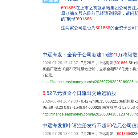
601866
在上市之初就承诺集团公司要注
原欺骗众股东目前已经遭到报应，请问
的“航母”
601866
这两家公司是否为
601866
的全资子公司
中远海发：全资子公司新建
1
5艘2
1
万吨级散货
2026-07-29 17:47:37
-
7月29日，中远海发(
601866
.SH
桥船厂建造10艘21万吨级散货船，交易金额52.8亿元；委
2亿元。
http://finance.eastmoney.com/a/202607293825189085.h
6
.52亿元资金今日流出交通运输股
2026-08-04 16:49:00
-
0.42 -2408.35 600221 海航控股 -1.
唐山港 -3.23 0.93 -1548.94 600029 南方航空 -1.52 0.53 -
http://finance.eastmoney.com/a/202608043831237438.h
中远海发拟申请注册发行不超
60
亿元公司债
2026-07-29 18:02:00
-
7月29日，中远海发（
601866
/0