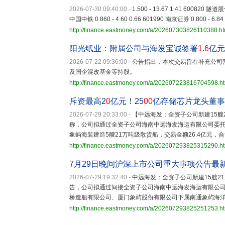
2026-07-30 09:40:00
-
1.500 - 13.67 1.41 600820 隧道股
中国中铁 0.860 - 4.60 0.66 601990 南京证券 0.800 - 6.84
http://finance.eastmoney.com/a/202607303826110388.ht
阳光纸业：附属公司与海发宝诚签署
1
.
6
亿元
2026-07-22 09:36:00
-
公告指出，本次交易旨在补充公司
及国企混改基金等持股。
http://finance.eastmoney.com/a/202607223816704598.h
斥资最高2
0
亿元！25
00
亿存储芯片龙头董事
2026-07-29 20:33:00
-
【中远海发：全资子公司新建15艘
称，公司拟通过全资子公司海南中远海发海运有限公司委托外
象屿海装建造5艘21万吨级散货船，交易金额26.4亿元，
http://finance.eastmoney.com/a/202607293825315290.h
7月29日晚间沪深上市公司重大事项公告最
2026-07-29 19:32:40
-
中远海发：全资子公司新建15艘21
告，公司拟通过间接全资子公司海南中远海发海运有限公司
桥造船有限公司、厦门象屿股份有限公司下属南通象屿海
http://finance.eastmoney.com/a/202607293825251253.h