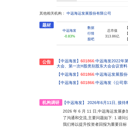
万TEU,规模位居行业前列。公司不断强化集装
无二的租造协同能力和影响力。公司航运租赁
其他相关机构：
租赁,在产业系船舶租赁领域位居国内市场前列
中远海运发展股份有限公司
发挥产融协同效应,聚焦各类航运资产全生命周
题材
管理业务围绕航运物流主业,强化产融结合,持续
数据
展,挖掘投资机会,努力实现资本与产业的协同
中远海发
总市值
行情
价值观,充分发挥航运产业链优势,扩大航运物
-0.83%
313.86亿
股吧
商。
【中远海发】
601866
:中远海发2022
公告
大会、第一次H股类别股东大会会议资料
【中远海发】
601866
:中远海运发展股份
【中远海发】
601866
:中远海发《公司
机构调研
【中远海发】
2026年6月11日
, 接待
2026 年 6 月 11 日,中远海运
了沟通和交流,主要问题如下: 1.请问
我们将以提升投资者回报为重要目标