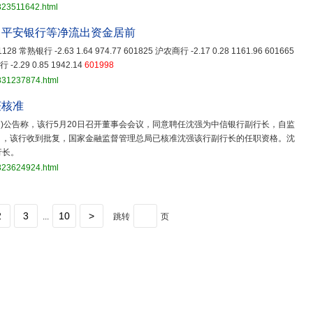
823511642.html
、平安银行等净流出资金居前
601128 常熟银行 -2.63 1.64 974.77 601825 沪农商行 -2.17 0.28 1161.96 601665
 -2.29 0.85 1942.14
601998
3831237874.html
获核准
SH)公告称，该行5月20日召开董事会会议，同意聘任沈强为中信银行副行长，自监
日，该行收到批复，国家金融监督管理总局已核准沈强该行副行长的任职资格。沈
行长。
3823624924.html
2
3
10
>
...
跳转
页