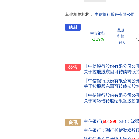
务、投资银行业务、国际业务、交
富管理业务、个人信贷业务、信
其他相关机构：
务,全方位满足政府与机构、企业、
中信银行股份有限公司
市设有1,470家营业网点,在境
题材
公司、信银理财有限责任公司、
数据
家附属机构。其中,中信国际金融
中信银行
行情
坡和中国内地设有31家营业网点
-1.19%
4
股吧
理财有限责任公司为本行全资理
法人直销银行。阿尔金银行在哈萨
人民性,始终在党和国家战略大局
服务者和金融强国的积极建设者。
【中信银行股份有限公司公
公告
关于控股股东因可转债转股持
【中信银行股份有限公司公
关于控股股东因可转债转股
【中信银行股份有限公司公
关于可转债转股结果暨股份
中信银行(
601998
.SH)：
资讯
中信银行：副行长贺劲松辞