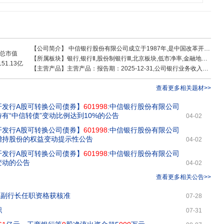
易银行业务、托管业务、金融市场业务等综合金融解决方案;向个人客户提供财
用卡业务、私人银行业务、养老金融业务、出国金融业务等多元化金融产品及服
同业及个人客户的综合金融服务需求。截至2024年末,本行在国内153个大中城
内外下设中信国际金融控股有限公司、信银(香港)投资有限公司、中信金融租赁有限
中信百信银行股份有限公司、阿尔金银行和浙江临安中信村镇银行股份有限公司7
【公司简介】
中信银行股份有限公司成立于1987年,是中国改革开放中最早成立的新兴商业银行之一,是中国最早参与国内外金融市场融资的商业银行,并以屡创中国现代金融史上多个第一而蜚声海内外,为中国经济建设作出了积极贡献。2007年4月,本行实现在上海证券交易所和香港联合交易所A+H股同步上市
控股有限公司子公司中信银行(国际)有限公司在香港、澳门、纽约、洛杉矶、新加
总市值
【所属板块】
银行,银行Ⅱ,股份制银行Ⅲ,北京板块,低市净率,金融地产风格,大盘价值,大盘股,权重股,红利股,红利破净股,长期破净,中特估,破净股,标准普尔,富时罗素,MSCI中国,证金持股,沪股通,上证180_,融资融券,机构重仓,HS300_,AH股,央国企改革
和2家商务理财中心。信银(香港)投资有限公司在香港和境内设有3家子公司。信银
151.13亿
【主营产品】
主营产品：报告期：2025-12-31,公司银行业务收入988.29亿 ，占比46.51% ，利润543.26亿 ，占比64.93% ，毛利率54.97%；其他业务及未分配项目收入5.88亿 ，占比0.28% ，利润-24.65亿 ，占比-2.95% ，毛利率-419.22%；金融市场业务收入336.91亿 ，占比15.86% ，利润265.2亿 ，占比31.69% ，毛利率78.72%；零售银行业务收入793.67亿 ，占比37.35% ，利润52.93亿 ，占比6.33% ，毛利率6.67%
财子公司。中信百信银行股份有限公司为本行与百度联合发起设立的国内首家独立
克斯坦设有7家营业网点和1家私人银行中心。本行深刻把握金融工作政治性、
查看更多相关题材>>
中找准金融定位、履行金融职责,坚持做国家战略的忠实践行者、实体经济的有力
成立37年来,本行已成为一家具有强大综合实力和品牌竞争力的金融集团。
开发行A股可转换公司债券】
601998
:中信银行股份有限公司
有“中信转债”变动比例达到10%的公告
04-02
开发行A股可转换公司债券】
601998
:中信银行股份有限公司
增持股份的权益变动提示性公告
04-02
开发行A股可转换公司债券】
601998
:中信银行股份有限公司
变动的公告
04-02
查看更多相关公告>>
沈强副行长任职资格获核准
07-28
职
07-31