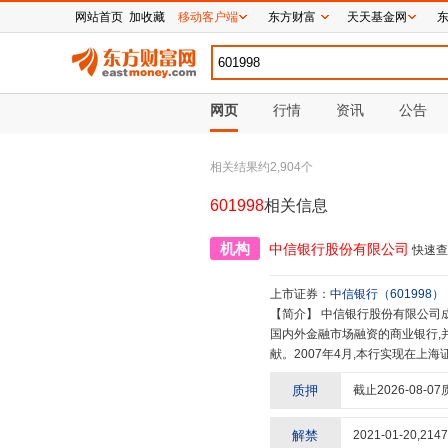
网站首页
加收藏
移动客户端
东方财富
天天基金网
网页
行情
资讯
公告
相关结果约
2,904
个
601998
相关信息
机构
中信银行股份有限公司
快速查
上市证券：
中信银行
（
601998
）
【简介】
中信银行股份有限公司成立于1987年,是中国改革开放中最早成立的新兴商业银行之一,是中国最早参与
国内外金融市场融资的商业银行,
献。2007年4月,本行实现在上
合禀赋优势,以全面建设“四有”[
质押
截止
2026-08-07
发展愿景,坚持诚实守信、以义取利
先”即:领先的财富管理银行、领
行。]银行战略,打造有特色、差
解禁
2021-01-20
,
2147