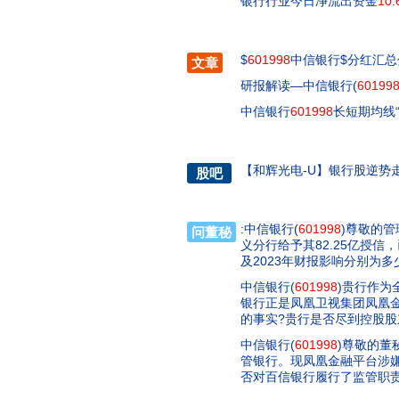
银行行业今日净流出资金
10
.
$
601998
中信银行$分红汇总
文章
研报解读—中信银行(
60199
中信银行
601998
长短期均线
【
和辉光电-U
】
银行股逆势走
股吧
:中信银行(
601998
)尊敬的管
问董秘
义分行给予其82.25亿授信
及2023年财报影响分别为多
中信银行(
601998
)贵行作为
银行正是凤凰卫视集团凤凰
的事实?贵行是否尽到控股股
中信银行(
601998
)尊敬的董
管银行。现凤凰金融平台涉
否对百信银行履行了监管职