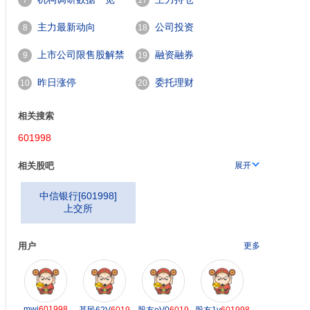
7
17
主力最新动向
公司投资
8
18
上市公司限售股解禁
融资融券
9
19
一览
昨日涨停
委托理财
10
20
相关搜索
601998
相关股吧
展开
中信银行
[
601998
]
上交所
用户
更多
mwj
601998