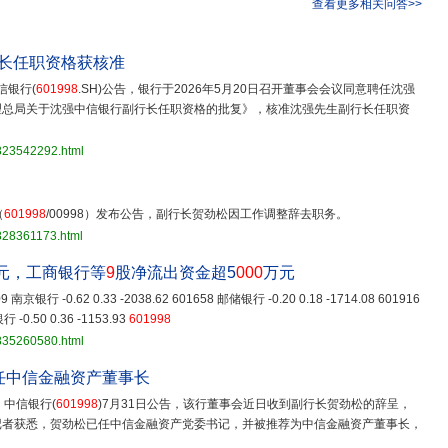
查看更多相关问答>>
行长任职资格获核准
信银行(
601998
.SH)公告，银行于2026年5月20日召开董事会会议同意聘任沈强
理总局关于沈强中信银行副行长任职资格的批复》，核准沈强先生副行长任职资
3823542292.html
（
601998
/00998）发布公告，副行长贺劲松因工作调整辞去职务。
828361173.html
元，工商银行等
9
股净流出资金超5
000
万元
009 南京银行 -0.62 0.33 -2038.62 601658 邮储银行 -0.20 0.18 -1714.08 601916
 -0.50 0.36 -1153.93
601998
3835260580.html
任中信金融资产董事长
，中信银行(
601998
)7月31日公告，该行董事会近日收到副行长贺劲松的辞呈，
记者获悉，贺劲松已任中信金融资产党委书记，并被推荐为中信金融资产董事长，