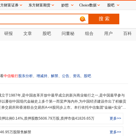
东方财富证券
东方财富期货
妙想
Choice数据
股吧
0
研报
文章
股吧
问董秘
组合
用户
百科
看
中信银行
股东分析
、
增减持
、
解禁
、
公告
、
资讯
、
股吧
并以屡创中国现代金融史上多个第一而蜚声海内外,为中国经济建设作出了积极贡
海证券交易所和香港联合交易所A+H股同步上市。本行依托中信集团“金融+实业”综
“四有”即:有担当、有价值、有特色、有温度。]银行、跨入世界一流银行竞争前列为
质押比例
0.14
%,质押股数
5606.79
万股,质押市值
41826.65
万
更多>>
、稳健审慎、守正创新、依法合规,以客户为中心,通过实施“五个领先”[“五个领
先的综合融资银行、领先的交易结算银行、领先的外汇服务银行、领先的数字化银
异化的中信金融服务模式,向政府与机构客户、企业客户和同业客户提供公司银行业
46.95
万股限售解禁
更多>>