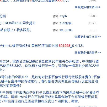
61
亿元，工商银行等
9
股净流出资金超5
000
万元
08-07
查看更多相关资讯>>
分析
作者:
zzylb
02-03
8
)：ROA和ROE同比提升
作者:
行业报告
11-22
“粘合顺上↑”看多跟踪。
作者:
祥云0303
06-10
查看更多相关文章>>
强 中信银行涨超3% 每日经济新闻 K图
601998
_0 4月21
查看更多相关帖子>>
理层好，据遵义道桥156亿贷款展期20年相关公开报道，中信银行遵
，已使用65.33亿，位列相关银行第一位，请问这一情况对公司2022年
少？
全球知名的金融企业，是如何对控股百信银行履行控股股东责任?百信
金融平台案件中的存管银行，贵行是否切实调查百信银行设立资金池
东的监管责任?
秘:中信银行控股的百信银行是凤凰卫视旗下的凤凰金融平台的资金存
嫌诈骗。请问中信银行在百信银行成为凤凰金融平台存管银行期间是
责？中信百信银行是否会承担相应责任？请回复，谢谢。