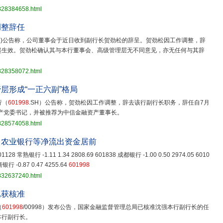
3828384658.html
调整辞任
SH)公告称，公司董事会于近日收到副行长贺劲松的辞呈。贺劲松因工作调整，辞
1日起生效。贺劲松确认其与本行董事会、高级管理层无不同意见，亦无任何与其辞
3828358072.html
层形成“一正六副”格局
行（
601998
.SH）公告称，贺劲松因工作调整，辞去该行副行长职务，辞任自7月
产党委书记，并被推荐为中信金融资产董事长。
3828574058.html
、农业银行等净流出资金居前
 601128 常熟银行 -1.11 1.34 2808.69 601838 成都银行 -1.00 0.50 2974.05 6010
银行 -0.87 0.47 4255.64
601998
3832637240.html
已获核准
（
601998
/00998）发布公告，国家金融监督管理总局已核准沈强本行副行长的任
本行副行长。