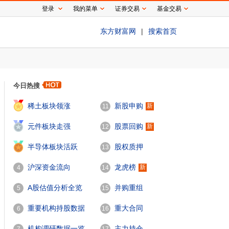
登录
我的菜单
证券交易
基金交易
东方财富网
|
搜索首页
今日热搜
1
稀土板块领涨
新股申购
新
11
2
元件板块走强
股票回购
新
12
3
半导体板块活跃
股权质押
13
沪深资金流向
龙虎榜
新
4
14
A股估值分析全览
并购重组
5
15
重要机构持股数据
重大合同
6
16
机构调研数据一览
主力持仓