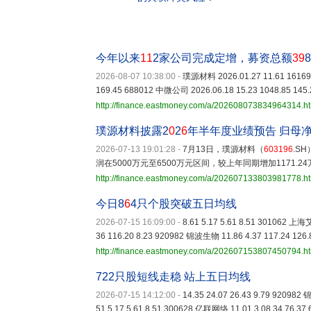
今年以来
11
2家公司完成定增，募资总额
39
8
2026-08-07 10:38:00
-
璞源材料 2026.01.27 11.61 16169.
169.45 688012 中微公司 2026.06.18 15.23 1048.85 145.
http://finance.eastmoney.com/a/202608073834964314.h
璞源材料披露2
0
2
6
年半年度业绩预告 归母
2026-07-13 19:01:28
-
7月13日，璞源材料（
603196
.S
润在5000万元至6500万元区间，较上年同期增加1171.24万
http://finance.eastmoney.com/a/202607133803981778.h
今日8
6
4只个股突破五日均线
2026-07-15 16:09:00
-
8.61 5.17 5.61 8.51 301062 上海艾
36 116.20 8.23 920982 锦波生物 11.86 4.37 117.24 126.
http://finance.eastmoney.com/a/202607153807450794.h
722只股短线走稳 站上五日均线
2026-07-15 14:12:00
-
14.35 24.07 26.43 9.79 920982
51 5.17 5.61 8.51 300628 亿联网络 11.01 3.08 34.76 37.