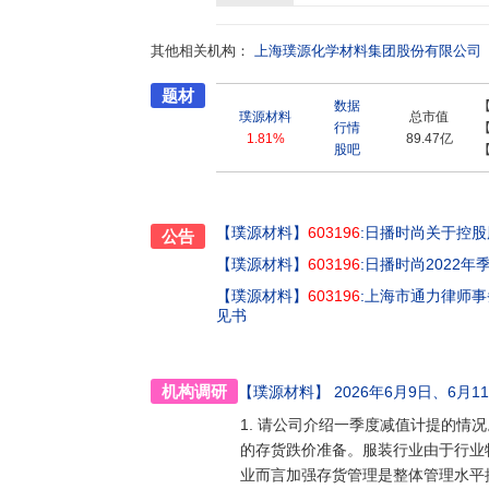
来,成就更多有才华、有勇气的创造者和年轻人
一位值得成就者,是使命也是善怀。日播是个大舞
其他相关机构：
我们的生活因此而变得鲜活,未来就在我们的梦
上海璞源化学材料集团股份有限公司
题材
数据
璞源材料
总市值
行情
1.81%
89.47亿
股吧
【璞源材料】
603196
:日播时尚关于控
公告
【璞源材料】
603196
:日播时尚2022
【璞源材料】
603196
:上海市通力律师
见书
机构调研
【璞源材料】
2026年6月9日、6月1
1. 请公司介绍一季度减值计提的情况
的存货跌价准备。服装行业由于行业
业而言加强存货管理是整体管理水平