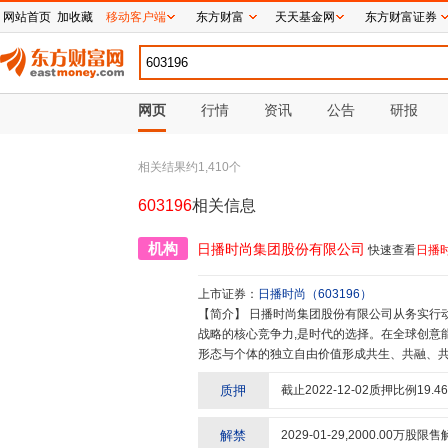
网站首页
加收藏
移动客户端
东方财富
天天基金网
东方财富证券
网页
行情
资讯
公告
研报
相关结果约
1,410
个
603196
相关信息
机构
日播时尚集团股份有限公司
快速查看
日播
上市证券：
日播时尚
（
603196
）
【简介】
日播时尚集团股份有限公司从务实行动的创造力与天马行空的想象力中从新构建了创想力,这是日播经营
战略的核心竞争力,是时代的选择。在全球创意
形态与个体的独立自由价值形成共生、共融、共
发持衡健康的社会型生态组织基因。由一间服装
质押
截止
2022-12-02
质押比例
19.46
断成长壮大中清晰锚定了自己的责任与价值;对
的驱动,对激励人才发展为战略核心的驱动。不
艺术文化转化为好设计做驱动,为城市好生活提
解禁
2029-01-29
,
2000.00
万股限售