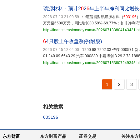
璞源材料：预计2
0
2
6
年上半年净利同比增长
2026-07-13 21:09:59
-
中证智能财讯璞源材料（
603196
）
万元至6500万元，同比增长30.59%-69.77%；扣非净利润预
http://finance.eastmoney.com/a/202607133804143431.h
6
4只股上午收盘涨停(附股)
2026-07-15 12:04:00
-
1290.68 7292.33 传媒 000571 新
01 240.09 6643.29 汽车 000889 中嘉博创 3.29 2.73 188
http://finance.eastmoney.com/a/202607153807249345.h
1
2
3
相关搜索
603196
东方财富
东方财富产品
证券交易
关注东方