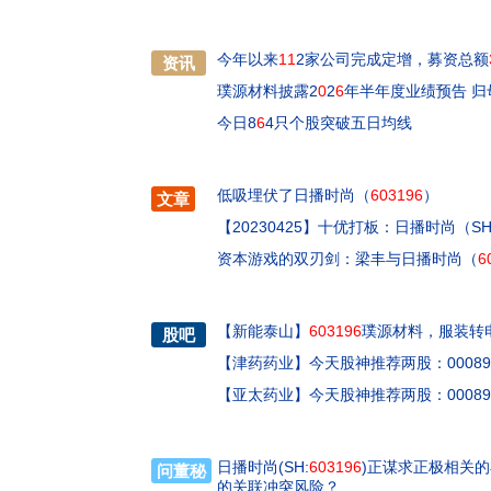
今年以来
11
2家公司完成定增，募资总额
资讯
璞源材料披露2
0
2
6
年半年度业绩预告 
今日8
6
4只个股突破五日均线
低吸埋伏了日播时尚（
603196
）
文章
【20230425】十优打板：日播时尚（S
资本游戏的双刃剑：梁丰与日播时尚（
6
【
新能泰山
】
603196
璞源材料，服装转
股吧
【
津药药业
】
今天股神推荐两股：0008
【
亚太药业
】
今天股神推荐两股：0008
日播时尚(SH:
603196
)正谋求正极相关
问董秘
的关联冲突风险？