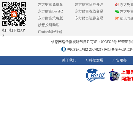
东方财富免费版
东方财富证券开户
东方财
东方财富Level-2
东方财富在线交易
东方财
东方财富策略版
东方财富证券交易
意见与
妙想投研助理
扫一扫下载AP
Choice金融终端
P
信息网络传播视听节目许可证：0908328号 经营证券期货业务
沪ICP证:沪B2-20070217
网站备案号:沪ICP备0
关于我们
可持续发展
广告服务