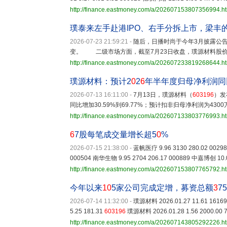
http://finance.eastmoney.com/a/202607153807356994.h
璞泰来左手赴港IPO、右手分拆上市，梁丰
2026-07-23 21:59:21
-
随后，日播时尚于今年3月披露公
变。 二级市场方面，截至7月23日收盘，璞源材料股价收涨0
http://finance.eastmoney.com/a/202607233819268644.h
璞源材料：预计2
0
2
6
年半年度归母净利润同
2026-07-13 16:11:00
-
7月13日，璞源材料（
603196
）发
同比增加30.59%到69.77%；预计扣非归母净利润为4300万
http://finance.eastmoney.com/a/202607133803776993.h
6
7股每笔成交量增长超5
0
%
2026-07-15 21:38:00
-
蓝帆医疗 9.96 3130 280.02 00298
000504 南华生物 9.95 2704 206.17 000889 中嘉博创 10.0
http://finance.eastmoney.com/a/202607153807765792.h
今年以来
10
5家公司完成定增，募资总额
3
75
2026-07-14 11:32:00
-
璞源材料 2026.01.27 11.61 16169.
5.25 181.31
603196
璞源材料 2026.01.28 1.56 2000.00 7
http://finance.eastmoney.com/a/202607143805292226.h