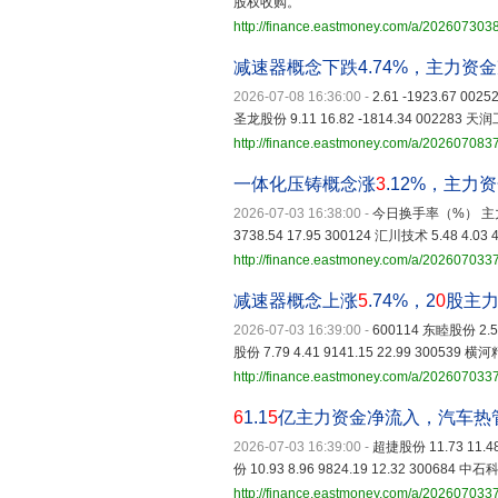
股权收购。
http://finance.eastmoney.com/a/202607303
减速器概念下跌4.74%，主力资金
2026-07-08 16:36:00
-
2.61 -1923.67 002
圣龙股份 9.11 16.82 -1814.34 002283 天润工业
http://finance.eastmoney.com/a/202607083
一体化压铸概念涨
3
.12%，主力
2026-07-03 16:38:00
-
今日换手率（%） 主力资
3738.54 17.95 300124 汇川技术 5.48 4.03 4
http://finance.eastmoney.com/a/20260703
减速器概念上涨
5
.74%，2
0
股主
2026-07-03 16:39:00
-
600114 东睦股份 2.58 
股份 7.79 4.41 9141.15 22.99 300539 横河精
http://finance.eastmoney.com/a/20260703
6
1.1
5
亿主力资金净流入，汽车热管
2026-07-03 16:39:00
-
超捷股份 11.73 11.48
份 10.93 8.96 9824.19 12.32 300684 中石科
http://finance.eastmoney.com/a/20260703