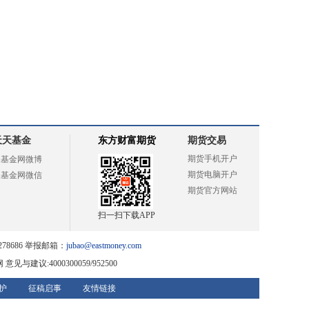
天天基金
东方财富期货
期货交易
期货手机开户
天基金网微博
期货电脑开户
天基金网微信
期货官方网站
扫一扫下载APP
78686 举报邮箱：
jubao@eastmoney.com
网
意见与建议:4000300059/952500
护
征稿启事
友情链接