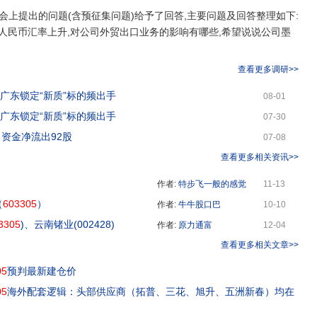
会上提出的问题(含预征集问题)给予了回答,主要问题及回答整理如下:
及人民币汇率上升,对公司外贸出口业务的影响有哪些,希望说说公司墨
查看更多调研>>
广东锁定“新质”标的频出手
08-01
广东锁定“新质”标的频出手
07-30
力资金净流出92股
07-08
查看更多相关资讯>>
作者:
特步飞一般的感觉
11-13
（
603305
）
作者:
牛牛股口巴
10-10
3305
)、云南锗业(002428)
作者:
原力通富
12-04
查看更多相关文章>>
05
预判最新建仓价
05
海外配套逻辑：头部供应商（拓普、三花、旭升、五洲新春）均在