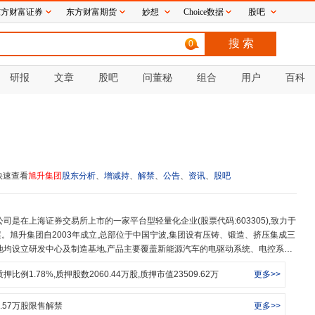
东方财富证券
东方财富期货
妙想
Choice数据
股吧
0
研报
文章
股吧
问董秘
组合
用户
百科
快速查看
旭升集团
股东分析
、
增减持
、
解禁
、
公告
、
资讯
、
股吧
。旭升集团自2003年成立,总部位于中国宁波,集团设有压铸、锻造、挤压集成三
地均设立研发中心及制造基地,产品主要覆盖新能源汽车的电驱动系统、电控系
性能车身系统等。集团始终坚持研发与创新,拥有支持全球项目的研发中心和装
质押比例
1.78
%,质押股数
2060.44
万股,质押市值
23509.62
万
更多>>
研究、模具设计、工艺创新、产品开发等。凭借领先的制造技术、质量管理和全
家汽车制造商建立了良好的合作关系,已成为奔驰、宝马、大众、斯特兰蒂斯、比
鹏、零跑、RIVIAN、LUCID、北极星等汽车制造商的全球合作伙伴。
.57
万股限售解禁
更多>>