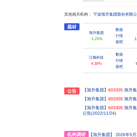
其他相关机构：
宁波旭升集团股份有限公
题材
数据
旭升集团
行情
-1.25%
1
股吧
数据
江顺科技
行情
4.38%
股吧
【旭升集团】
603305
:旭升
公告
【旭升集团】
603305
:旭升集
【旭升集团】
603305
:旭升
公告(2022/11/24)
机构调研
【旭升集团】
2026年5月2