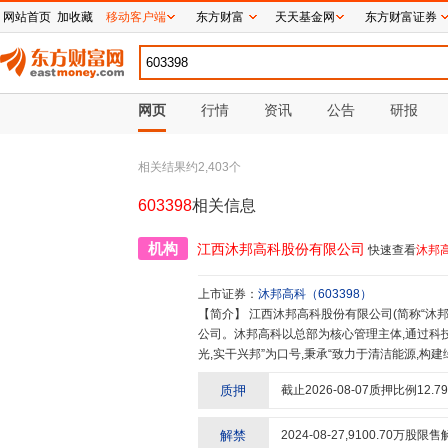
网站首页
加收藏
移动客户端
东方财富
天天基金网
东方财富证券
网页
行情
资讯
公告
研报
相关结果约
2,403
个
603398
相关信息
机构
江西沐邦高科股份有限公司
快速查看
沐邦
上市证券：
沐邦高科
（
603398
）
【简介】
江西沐邦高科股份有限公司(简称“沐邦高科”,股票代码:603398),是以光伏新能源为主业的民营科技型上市
公司。沐邦高科以总部为核心管理主体,通过科
光,实干兴邦”为口号,秉承“致力于清洁能源,构
的国际新能源公司。沐邦高科在光伏产业的主要
质押
截止
2026-08-07
质押比例
12.79
中以太阳能单晶硅片为主,太阳能单晶硅片产品主要
与顺风光电、湖南红太阳、一道新能源等知名能
积极布局光伏产业链上游、中游和下游,以持续的
解禁
2024-08-27
,
9100.70
万股限售