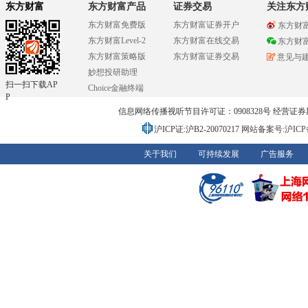
东方财富
东方财富产品
证券交易
关注东方
东方财富免费版
东方财富证券开户
东方财
东方财富Level-2
东方财富在线交易
东方财
东方财富策略版
东方财富证券交易
意见与
妙想投研助理
扫一扫下载AP
Choice金融终端
P
信息网络传播视听节目许可证：0908328号 经营证券期货业务
沪ICP证:沪B2-20070217
网站备案号:沪ICP备0
关于我们
可持续发展
广告服务