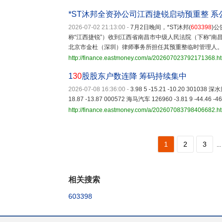
*ST沐邦全资孙公司江西捷锐启动预重整 
2026-07-02 21:13:00
-
7月2日晚间，*ST沐邦(
603398
)
称“江西捷锐”）收到江西省南昌市中级人民法院（下称“南
北京市金杜（深圳）律师事务所担任其预重整临时管理人
http://finance.eastmoney.com/a/202607023792171368.h
1
30
股股东户数连降 筹码持续集中
2026-07-08 16:36:00
-
3.98 5 -15.21 -10.20 301038 深水
18.87 -13.87 000572 海马汽车 126960 -3.81 9 -44.46 -4
http://finance.eastmoney.com/a/202607083798406682.h
1
2
3
...
相关搜索
603398