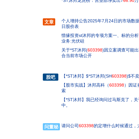
*ST沐邦龙虎榜：营业部净卖出7
66
.
90
万
个人增持公告2025年7月24日的市场数据
文章
日股价表
惜缘投资st沐邦的专项方案一、标的分析(
业务:光伏硅
关于*ST沐邦(
603398
)因立案调查可能
合当前市场公开
【
*ST沐邦
】
$*ST沐邦(SH
603398
)$
股吧
【
股市实战
】
沐邦高科（
603398
）因证
索
【
*ST沐邦
】
我已经询问过马斯克了，关
中。
请问公司
603398
的定增什么时候通过，
问董秘