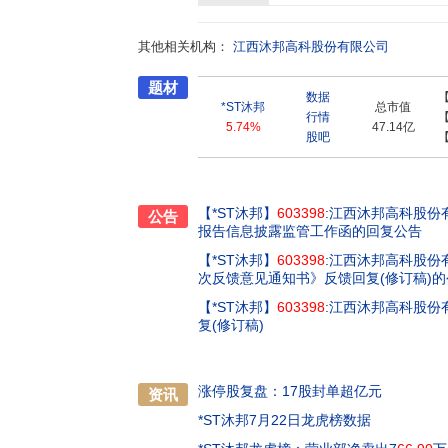
的绿色地球家园。
其他相关机构：
江西沐邦高科股份有限公司
题材
数据
*ST沐邦
总市值
行情
5.74%
47.14亿
股吧
【*ST沐邦】
603398
:江西沐邦高科股份
公告
报告信息披露监管工作函的回复公告
【*ST沐邦】
603398
:江西沐邦高科股份
次反馈意见通知书》反馈回复(修订稿)的
【*ST沐邦】
603398
:江西沐邦高科股份
复(修订稿)
涨停股复盘：17股封单超亿元
资讯
*ST沐邦7月22日龙虎榜数据