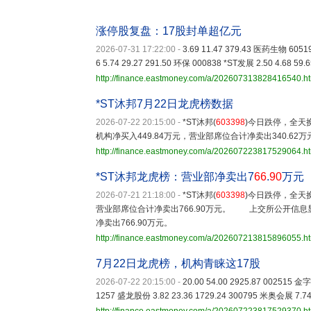
涨停股复盘：17股封单超亿元
2026-07-31 17:22:00
-
3.69 11.47 379.43 医药生物 605
6 5.74 29.27 291.50 环保 000838 *ST发展 2.50 4.68 59
http://finance.eastmoney.com/a/202607313828416540.h
*ST沐邦7月22日龙虎榜数据
2026-07-22 20:15:00
-
*ST沐邦(
603398
)今日跌停，全天换
机构净买入449.84万元，营业部席位合计净卖出340.62万
http://finance.eastmoney.com/a/202607223817529064.h
*ST沐邦龙虎榜：营业部净卖出7
66
.
90
万元
2026-07-21 21:18:00
-
*ST沐邦(
603398
)今日跌停，全天换
营业部席位合计净卖出766.90万元。 上交所公开信息显
净卖出766.90万元。
http://finance.eastmoney.com/a/202607213815896055.h
7月22日龙虎榜，机构青睐这17股
2026-07-22 20:15:00
-
20.00 54.00 2925.87 002515 金
1257 盛龙股份 3.82 23.36 1729.24 300795 米奥会展 7.74 