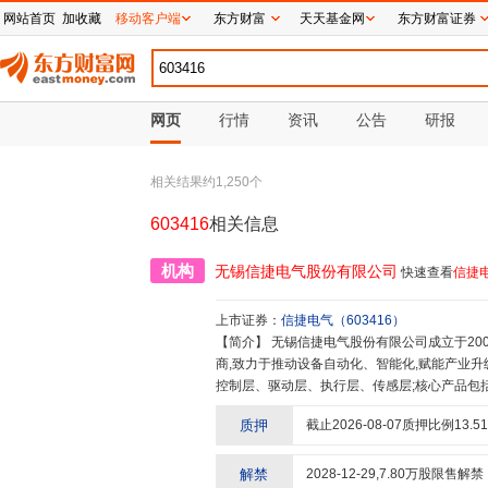
网站首页
加收藏
移动客户端
东方财富
天天基金网
东方财富证券
网页
行情
资讯
公告
研报
相关结果约
1,250
个
603416
相关信息
机构
无锡信捷电气股份有限公司
快速查看
信捷
上市证券：
信捷电气
（
603416
）
【简介】
无锡信捷电气股份有限公司成立于2008年,是专注于自动化产品研发、生产、与应用的整体解决方案供应
商,致力于推动设备自动化、智能化,赋能产业升
控制层、驱动层、执行层、传感层;核心产品包括可
息化、机器视觉、机器人等。信捷坚持以客户为
质押
截止
2026-08-07
质押比例
13.51
品、定制差异化的服务和更具竞争力的细分行业解
捷电气成功登陆上交所主板(股票代码:603416)
解禁
2028-12-29
,
7.80
万股限售解禁