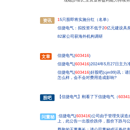
现稳步增长,主营业务盈利能力持续夯实
1
5只股即将实施分红（名单）
资讯
信捷电气：拟投资不低于2
0
亿元建设具
82家公司获海外机构调研
信捷电气(
603416
)
文章
信捷电气(
603416
)2024年5月27日主力净
信捷电气(
603416
)好股吧(cjm99)讯
怎么样，会不会对费用造成影响?
【
信捷电气
】
刚看了下信捷电气（
60341
股吧
:信捷电气(
603416
)公司由于管理失误造
问董秘
上，此公告一出股价跌停，股价下跌与
尊敬的王董事长：请公司董秘或证券代