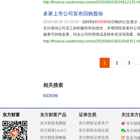
http://finance.eastmoney.com/a/202608033829912135.h
多家上市公司宣布回购股份
2026-08-05 23:33:00
-
伯特利(
603596
)5日晚间公告显
充分调动公司员工的积极性和创造性，并增强投资者对公
健康可持续发展，结合公司经营情况及财务状况等因素，
http://finance.eastmoney.com/a/202608053832930351.h
1
2
3
...
相关搜索
603596
东方财富
东方财富产品
证券交易
关注东方
东方财富免费版
东方财富证券开户
东方财
东方财富Level-2
东方财富在线交易
东方财
东方财富策略版
东方财富证券交易
意见与