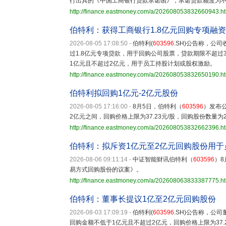
行出具的《中国工商银行贷款承诺函》，承诺贷款额度为不超
http://finance.eastmoney.com/a/202608053832660943.h
伯特利：获得工商银行1.8亿元回购专项融
2026-08-05 17:08:50
-
伯特利(
603596
.SH)公告称，公
过1.8亿元专项贷款，用于回购公司股票，贷款期限不超过
1亿元且不超过2亿元，用于员工持股计划或股权激励。
http://finance.eastmoney.com/a/202608053832650190.h
伯特利拟回购1亿元-2亿元股份
2026-08-05 17:16:00
-
8月5日，伯特利（
603596
）发布
2亿元之间，回购价格上限为37.23元/股，回购股份数量为26
http://finance.eastmoney.com/a/202608053832662396.h
伯特利：拟斥资1亿元至2亿元回购股份用
2026-08-06 09:11:14
-
中证智能财讯伯特利（
603596
）8
易方式回购股份的议案》。
http://finance.eastmoney.com/a/202608063833387775.h
伯特利：董事长提议1亿至2亿元回购股份
2026-08-03 17:09:19
-
伯特利(
603596
.SH)公告称，公
回购金额不低于1亿元且不超过2亿元，回购价格上限为37