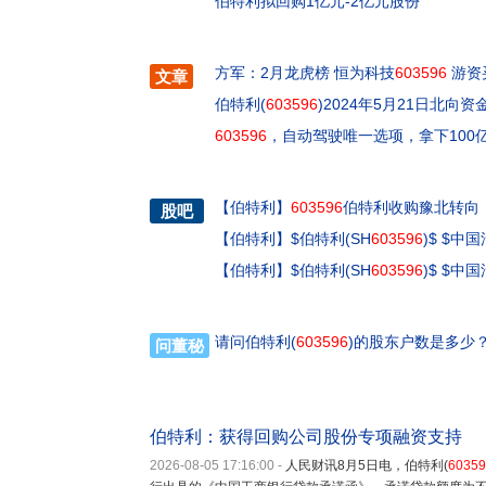
伯特利拟回购1亿元-2亿元股份
方军：2月龙虎榜 恒为科技
603596
游资
文章
伯特利(
603596
)2024年5月21日北向资
603596
，自动驾驶唯一选项，拿下100
【
伯特利
】
603596
伯特利收购豫北转向
股吧
【
伯特利
】
$伯特利(SH
603596
)$ $中国
【
伯特利
】
$伯特利(SH
603596
)$ $中国
请问伯特利(
603596
)的股东户数是多少
问董秘
伯特利：获得回购公司股份专项融资支持
2026-08-05 17:16:00
-
人民财讯8月5日电，伯特利(
60359