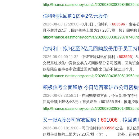
http://finance.eastmoney.com/a/202608033829849629.h
伯特利拟回购1亿至2亿元股份
2026-08-03 17:28:00
-
8月3日，伯特利（
603596
）发布
且不超过2亿元，回购价格上限为37.23元/股，预计回购数量为
http://finance.eastmoney.com/a/202608033829870740.h
伯特利：拟1亿至2亿元回购股份用于员工持
2026-08-04 09:11:32
-
中证智能财讯伯特利（
603596
）
交易系统以集中竞价交易方式回购部分公司股票，回购资金总
购期限自董事会审议通过回购预案之日起不超过12个月。
http://finance.eastmoney.com/a/202608043830613953.h
积极信号全面释放 今日近百家沪市公司密集
2026-08-03 23:58:11
-
在回购增持方面，今日新增伯特利
回购金额上限达4亿元；东吴证券（601555.SH）披露
http://finance.eastmoney.com/a/202608033830140925.h
又一批A股公司宣布回购！
60
1
006
，拟回购
2026-08-03 18:19:00
-
同日伯特利(
603596
)公告，拟1
购股份价格的上限为37.23元/股（含）。 此外，还有