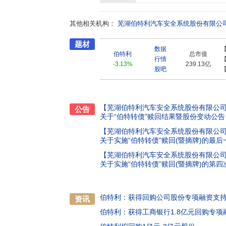
造基地,总员工约6100人,其中研发技术人员超
肥、杭州、西安。公司坚持以自主研发与创新为
其他相关机构：
首家实现ESC量产、中国品牌首家ONE-BOX
芜湖伯特利汽车安全系统股份有限公
中发明专利354项,专利涉及美国、欧洲、日
题材
力百强企业”、“中国汽车工程学会科学技术奖创
数据
技术企业”、“安徽省专利金奖”、“安徽省科学
伯特利
总市值
行情
吉利、沃尔沃、广汽、北汽、江铃、东风日产、St
-3.13%
239.13亿
股吧
亚迪、赛力斯、合创等,产品已出口全球50多个
客户在研发、质量、服务等方面继续加强合作,
国内最大的汽车底盘控制系统供应商,进入世界
【芜湖伯特利汽车安全系统股份有限公司
公告
关于“伯特转债”赎回结果暨股份变动公告
【芜湖伯特利汽车安全系统股份有限公司
关于实施“伯特转债”赎回(暨摘牌)的最
【芜湖伯特利汽车安全系统股份有限公司
关于实施“伯特转债”赎回(暨摘牌)的第
伯特利：获得回购公司股份专项融资支
资讯
伯特利：获得工商银行1.8亿元回购专项