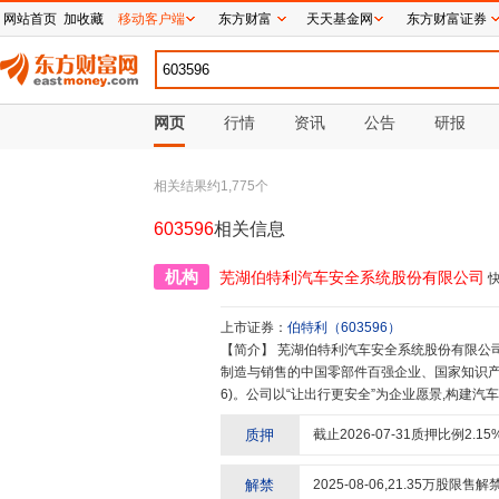
网站首页
加收藏
移动客户端
东方财富
天天基金网
东方财富证券
网页
行情
资讯
公告
研报
相关结果约
1,775
个
603596
相关信息
机构
芜湖伯特利汽车安全系统股份有限公司
上市证券：
伯特利
（
603596
）
【简介】
芜湖伯特利汽车安全系统股份有限公司创立于2004年6月,专业从事汽车底盘系统及智能驾驶系统研发、
制造与销售的中国零部件百强企业、国家知识产权示
6)。公司以“让出行更安全”为企业愿景,构建
铝的自主开发与制造能力,为移动出行提供安全系
质押
截止
2026-07-31
质押比例
2.15
高级驾驶辅助系统(ADAS)、电子驻车制动系统(
系统(EPS),以及各类制动器、轻量化铸铝转
汽车方向机股份有限公司,布局转向系统,进一
解禁
2025-08-06
,
21.35
万股限售解