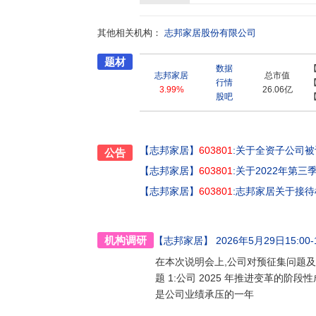
等国家和地区,是丽思卡尔顿、瑰丽酒店等国际
球。自2009年起,志邦家居与央视等主流媒体
其他相关机构：
跳水冠军郭晶晶女士为品牌形象代言人,并先后
志邦家居股份有限公司
杨烁、孙杨、吴莫愁、王耀庆、钟汉良、张智霖、
题材
居在上交所A股上市,2019年1月,正式签约
数据
的整家定制服务,发现和满足人们对生活空间的需
志邦家居
总市值
行情
成长,为社会的良性发展创造更多真实的价值。
3.99%
26.06亿
股吧
企业,为现实现人们对家的美好想象奋力前行。
【志邦家居】
603801
:关于全资子公司
公告
【志邦家居】
603801
:关于2022年第
【志邦家居】
603801
:志邦家居关于接
机构调研
【志邦家居】
2026年5月29日15:00-1
在本次说明会上,公司对预征集问题及
题 1:公司 2025 年推进变革的阶段
是公司业绩承压的一年