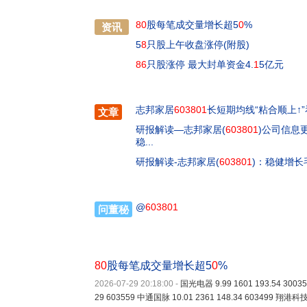
80
股每笔成交量增长超5
0
%
资讯
5
8
只股上午收盘涨停(附股)
86
只股涨停 最大封单资金4.
1
5亿元
志邦家居
603801
长短期均线“粘合顺上↑
文章
研报解读—志邦家居(
603801
)公司信息更
稳...
研报解读-志邦家居(
603801
)：稳健增长
@
603801
问董秘
80
股每笔成交量增长超5
0
%
2026-07-29 20:18:00
-
国光电器 9.99 1601 193.54 30035
29 603559 中通国脉 10.01 2361 148.34 603499 翔港科技 