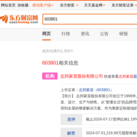
网站首页
加收藏
移动客户端
东方财富
天天基金网
东方财富证券
网页
行情
资讯
公告
研报
相关结果约
1,309
个
603801
相关信息
机构
志邦家居股份有限公司
快速查看
志邦家居
股
上市证券：
志邦家居
（
603801
）
【简介】
志邦家居股份有限公司创立于1998年,是中国厨柜行业的先行者。现在,志邦专注于整家定制家居的研
发、设计、生产与销售。从“更懂生活”的品牌理
房到全屋的整家解决方案。作为整家定制领域的
板、成品家配为核心的整家一体化设计、制造、
质押
截止
2026-07-17
质押比例
1.19
优质供应链,确保产品从设计、生产、安装到服
的家居良品。凭借卓越的品质和口碑,志邦家居获得
证,同时成为国内诸多知名地产商的重要战略合
解禁
2024-07-01
,
216.99
万股限售解