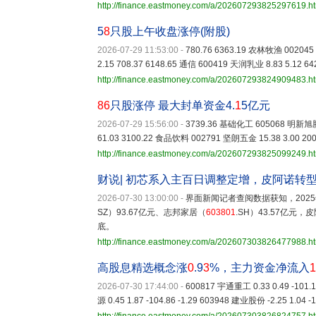
http://finance.eastmoney.com/a/202607293825297619.h
5
8
只股上午收盘涨停(附股)
2026-07-29 11:53:00
-
780.76 6363.19 农林牧渔 002045
2.15 708.37 6148.65 通信 600419 天润乳业 8.83 5.12 
http://finance.eastmoney.com/a/202607293824909483.h
86
只股涨停 最大封单资金4.
1
5亿元
2026-07-29 15:56:00
-
3739.36 基础化工 605068 明新旭腾 1
61.03 3100.22 食品饮料 002791 坚朗五金 15.38 3.00 2
http://finance.eastmoney.com/a/202607293825099249.h
财说| 初芯系入主百日调整定增，皮阿诺转
2026-07-30 13:00:00
-
界面新闻记者查阅数据获知，2025年，
SZ）93.67亿元、志邦家居（
603801
.SH）43.57亿
底。
http://finance.eastmoney.com/a/202607303826477988.h
高股息精选概念涨
0
.9
3
%，主力资金净流入
1
2026-07-30 17:44:00
-
600817 宇通重工 0.33 0.49 -101.1
源 0.45 1.87 -104.86 -1.29 603948 建业股份 -2.25 1.04 -1