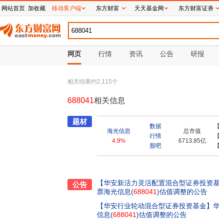
网站首页
加收藏
移动客户端
东方财富
天天基金网
东方财富证券
网页
行情
资讯
公告
研报
相关结果约
2,115
个
688041
相关信息
题材
数据
海光信息
总市值
行情
4.9%
6713.85亿
股吧
【华安新活力灵活配置混合型证券投资
公告
票海光信息(
688041
)估值调整的公告
【华安行业轮动混合型证券投资基金】
信息(
688041
)估值调整的公告