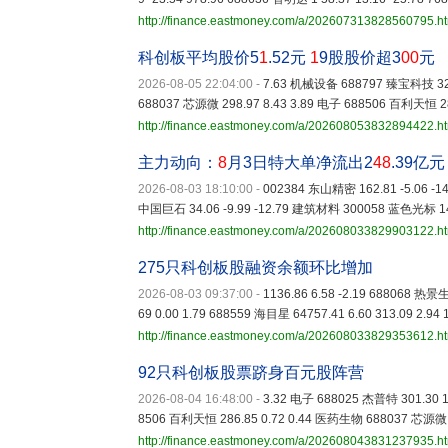
http://finance.eastmoney.com/a/202607313828560795.h
科创板平均股价5
1
.52元
1
9股股价超3
00
元
2026-08-05 22:04:00
-
7.63 机械设备 688797 臻宝科技 323.
688037 芯源微 298.97 8.43 3.89 电子 688506 百利天恒 2
http://finance.eastmoney.com/a/202608053832894422.h
主力动向：
8
月3日特大单净流出2
48
.39亿元
2026-08-03 18:10:00
-
002384 东山精密 162.81 -5.06 -1
中国巨石 34.06 -9.99 -12.79 建筑材料 300058 蓝色光标 14.
http://finance.eastmoney.com/a/202608033829903122.h
275只科创板股融资余额环比增加
2026-08-03 09:37:00
-
1136.86 6.58 -2.19 688068 热景生
69 0.00 1.79 688559 海目星 64757.41 6.60 313.09 2.94 
http://finance.eastmoney.com/a/202608033829353612.h
92只科创板股票跻身百元股阵营
2026-08-04 16:48:00
-
3.32 电子 688025 杰普特 301.30 
8506 百利天恒 286.85 0.72 0.44 医药生物 688037 芯源微 2
http://finance.eastmoney.com/a/202608043831237935.h