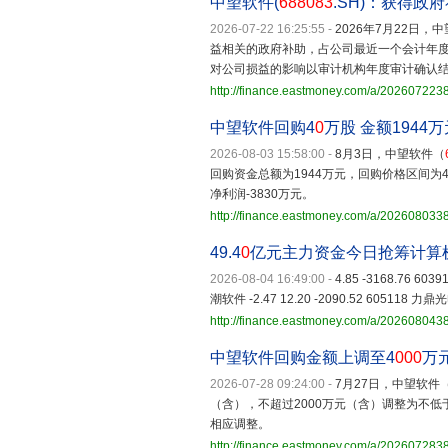
中望软件(
688083
.SH)：获得政府
2026-07-22 16:25:55
-
2026年7月22日，中
益相关的政府补助，占公司最近一个会计年度
对公司损益的影响以审计机构年度审计确认
http://finance.eastmoney.com/a/20260722
中望软件回购4
0
万股 金额1944万
2026-08-03 15:58:00
-
8月3日，中望软件（
回购资金总额为1944万元，回购价格区间为42
净利润-3830万元。
http://finance.eastmoney.com/a/20260803
49.4
0
亿元主力资金今日抢筹计算
2026-08-04 16:49:00
-
4.85 -3168.76 603
潮软件 -2.47 12.20 -2090.52 605118 力鼎光电
http://finance.eastmoney.com/a/20260804
中望软件回购金额上调至4
000
万
2026-07-28 09:24:00
-
7月27日，中望软件
（含），不超过2000万元（含）调整为不低
相应调整。
http://finance.eastmoney.com/a/20260728