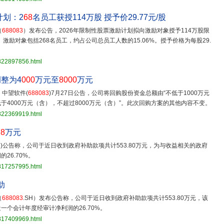
计划：2
68
名员工获授114万股 授予价29.77元/股
（
688083
）发布公告，2026年限制性股票激励计划拟向激励对象授予114万股限
。激励对象包括268名员工，约占公司总员工人数的15.06%。授予价格为每股29.
3822897856.html
整为4
000
万元至
8000
万元
，中望软件(
688083
)7月27日公告，公司将回购股份资金总额由“不低于1000万元
低于4000万元（含），不超过8000万元（含）”。此次回购方案的其他内容不变。
3822369919.html
.
8
万元
SH)公告称，公司于近日收到政府补助款项共计553.80万元，为与收益相关的政府
26.70%。
3817257995.html
助
（
688083
.SH）发布公告称，公司于近日收到政府补助款项共计553.80万元，该
个会计年度经审计净利润的26.70%。
3817409969.html