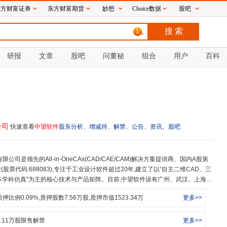
东方财富证券
东方财富期货
妙想
Choice数据
股吧
1
研报
文章
股吧
问董秘
组合
用户
百科
公司
快速查看
中望软件
股东分析
、
增减持
、
解禁
、
公告
、
资讯
、
股吧
票代码:688083),专注于工业设计软件超过20年,建立了以“自主二维CAD、三
磁等多学科仿真”为主的核心技术与产品矩阵。目前,中望软件设有广州、武汉、上海、
伦敦七大研发中心,延揽全球优秀人才致力于CAx核心技术研发。中望软件自200
质押比例
0.09
%,质押股数
7.56
万股,质押市值
1523.34
万
更多>>
先河,截至目前系列软件产品已经畅销全球90多个国家和地区,正版用户突破140
、建筑、交通、能源等制造业和工程建设领域,其中不乏中船集团、中交集团、中
、海尔、国家电网、土耳其电信、泰国CH.Karnchang集团、韩国现代工程建
.11
万股限售解禁
更多>>