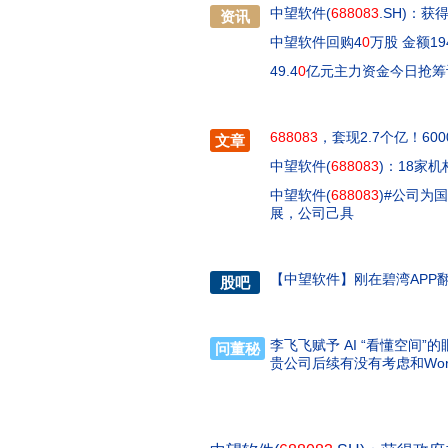
中望软件(
688083
.SH)：获
资讯
中望软件回购4
0
万股 金额19
49.4
0
亿元主力资金今日抢筹
688083
，套现2.7个亿！60
文章
中望软件(
688083
)：18家机
中望软件(
688083
)#公司为
展，公司己具
【
中望软件
】
刚在碧湾AP
股吧
李飞飞赋予 AI “看懂空间”
问董秘
贵公司后续有没有考虑和Wor