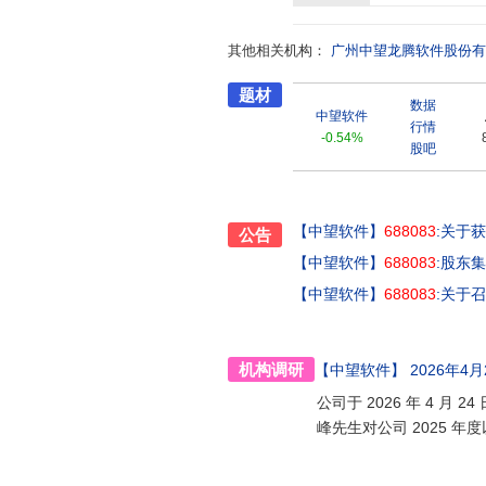
筑公司等中国乃至世界知名企业。同
设、课程开发、技能认证、技能大
其他相关机构：
教育软件、创意设计社区等服务,
广州中望龙腾软件股份有
械、园林、测量、信息技术、3D打
题材
持续聚焦于CAx一体化核心技术
数据
个贯穿设计、仿真、制造全流程的
中望软件
行情
户提供可信赖的All-in-OneC
-0.54%
股吧
【中望软件】
688083
:关于
公告
【中望软件】
688083
:股东
【中望软件】
688083
:关于
机构调研
【中望软件】
2026年4月
公司于 2026 年 4 
峰先生对公司 2025 年