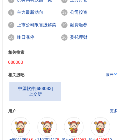
7
17
主力最新动向
公司投资
8
18
上市公司限售股解禁
融资融券
9
19
一览
昨日涨停
委托理财
10
20
相关搜索
688083
相关股吧
展开
中望软件
[
688083
]
上交所
用户
更多
n4604136
688
c710201447
6