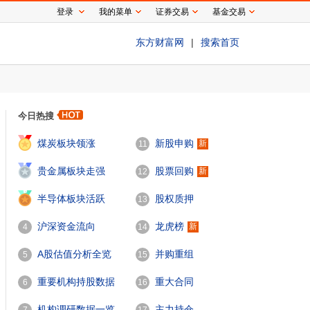
登录
我的菜单
证券交易
基金交易
东方财富网
|
搜索首页
今日热搜
1
煤炭板块领涨
新股申购
新
11
2
贵金属板块走强
股票回购
新
12
3
半导体板块活跃
股权质押
13
沪深资金流向
龙虎榜
新
4
14
A股估值分析全览
并购重组
5
15
重要机构持股数据
重大合同
6
16
机构调研数据一览
主力持仓