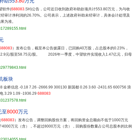
补助55
3
.
80
万元
望软件(
688083
.SH)公告，公司近日收到政府补助款项共计553.80万元，为与收
经审计净利润的26.70%。公司表示，上述政府补助未经审计，具体会计处理及
结果为准。
3817289155.html
元
688083
）发布公告，截至本公告披露日，已回购40万股，占总股本的0.23%，
.9元/股至58.75元/股。 2026年一季度，中望软件实现收入1.47亿元，归母
3829779843.html
机板块
918 金桥信息 -0.18 7.26 -2666.99 300130 新国都 0.26 3.60 -2431.65 600756 浪
 3.29 1.09 -1936.29
688083
3831237578.html
元至
8000
万元
（
688083
）发布公告，调整回购股份方案，将回购资金总额由不低于1000万元
于4000万元（含），不超过8000万元（含），回购股份数量占公司总股本的比例
3823014055.html