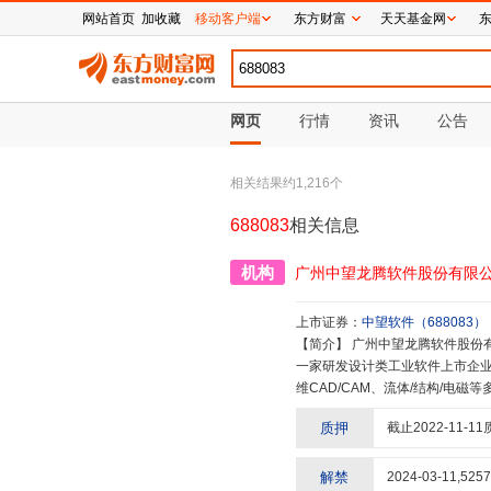
网站首页
加收藏
移动客户端
东方财富
天天基金网
网页
行情
资讯
公告
相关结果约
1,216
个
688083
相关信息
机构
广州中望龙腾软件股份有限
上市证券：
中望软件
（
688083
）
【简介】
广州中望龙腾软件股份有限公司是领先的All-in-OneCAx(CAD/CAE/CAM)解决方案提供商、国内A股第
一家研发设计类工业软件上市企业(股
维CAD/CAM、流体/结构/电
北京、西安、美国佛罗里达、英国
质押
截止
2022-11-11
4年开始首开中国工业软件海外出口
万,广泛应用于机械、电子、汽车
国移动、中车株洲所、京东方、格力
解禁
2024-03-11
,
5257