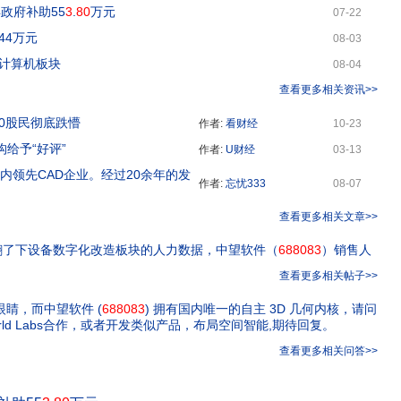
得政府补助55
3
.
80
万元
07-22
44万元
08-03
计算机板块
08-04
查看更多相关资讯>>
00股民彻底跌懵
作者:
看财经
10-23
构给予“好评”
作者:
U财经
03-13
国内领先CAD企业。经过20余年的发
作者:
忘忧333
08-07
查看更多相关文章>>
P翻了下设备数字化改造板块的人力数据，中望软件（
688083
）销售人
查看更多相关帖子>>
的眼睛，而中望软件 (
688083
) 拥有国内唯一的自主 3D 几何内核，请问
ld Labs合作，或者开发类似产品，布局空间智能,期待回复。
查看更多相关问答>>