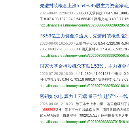
先进封装概念上涨5.54% 45股主力资金净
2026-08-05 22:04:00
-
688603 天承科技 7.84 5.04 1988.
子 8.07 4.93 1879.24 2.54 688401 路维光电 3.40 3.77 16
http://finance.eastmoney.com/a/202608053832893285.h
73.59亿主力资金净流入，先进封装概念涨
2
2026-08-06 16:55:00
-
蓝箭电子 0.56 8.54 -1320.36 -5.04
73 -1440.17 -1.08 300041 回天新材 -0.27 4.41 -1532.79 
http://finance.eastmoney.com/a/202608063833920558.h
国家大基金持股概念下跌1.53%，主力资金
2026-07-29 20:18:00
-
4.41 -2804.41 001287 中电港 -0.9
时代电气 3.85 0.94 -1703.18 688107 安路科技 -1.48 3.03
http://finance.eastmoney.com/a/202607293825303166.h
密钥如水电 算力上云端 量子“奔赴”产业一线 
2026-08-06 12:18:23
-
除了本土上市力量，这里也吸引了协鑫能
（
688262
.SH）等上市公司以战略入股、项目共建的方
亿元A轮融资，协鑫能科（002015.SZ）位列投资名单之中
http://finance.eastmoney.com/a/202608063833701546.h