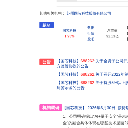
拉授权的“MCore指令集”、IBM授权的“Powe
产权的高性能低功耗32位RISC嵌入式CPU
其他相关机构：
三种指令集的8大系列40余款CPU内核,形成了
苏州国芯科技股份有限公司
富的外围IP建立面向关键领域应用的SoC芯片
题材
服务。公司具备较强的技术实力与研发创新能力,
数据
式存储器IP核开发及应用”、“双界面POS机S
国芯科技
总市值
行情
自动驾驶的高性能智能处理芯片研发及验证”等5
1.93%
92.13亿
股吧
技术创新项目、工信部工业转型升级项目、江苏
拥有上百项软件著作权和三十多项集成电路布
信息科学技术一等奖、党政密码科技进步三等
市科学技术进步三等奖、中国半导体创新技术和
【国芯科技】
688262
:关于全资子公司
公告
科技奖项。公司为国家集成电路设计服务技术
方监管协议的公告
和苏州半导体产业联盟理事长单位。
【国芯科技】
688262
:关于召开2022
【国芯科技】
688262
:关于持股5%以
局警示函的公告
机构调研
【国芯科技】
2026年6月30日
, 接待
1、公司明确提出“AI+量子安全”是
全”的融合具体体现在哪些技术层面?这