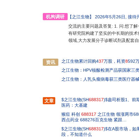
机构调研
【之江生物】
2026年5月26日
, 接待
交流的主要问题及答复: 1. 问:想
有研究院构建了坚实的中长期的技术
领域,大力发展分子诊断试剂及配套
之江生物累计回购4
37
万股，耗资
8
592
资讯
之江生物：HPV核酸检测产品获国家三
之江生物：人乳头瘤病毒获三类医疗器
$之江生物(SH
688317
)$盎司析股1、
文章
医药：大基建
猴痘 科创
688317
之江生物 领涨两市6882
西点药业 688276百克生物 紧跟…
$之江生物(SH
688317
)$在A股市场，
段，不知道什么