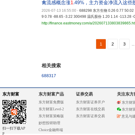
禽流感概念涨
1
.49%，主力资金净流入这些
2026-07-13 16:55:00
-
688298 东方生物 0.26 0.77 50.02 
9 0.78 -88.65 -3.22 300498 温氏股份 1.20 1.14 -113.28 -
http://finance.eastmoney.com/a/202607133803839865.h
1
2
3
...
相关搜索
688317
东方财富
东方财富产品
证券交易
关注东方
东方财富免费版
东方财富证券开户
东方财
东方财富Level-2
东方财富在线交易
东方财
东方财富策略版
东方财富证券交易
意见与
妙想投研助理
扫一扫下载AP
Choice金融终端
P