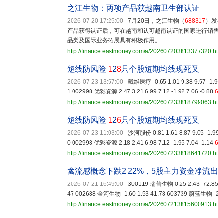
之江生物：两项产品获越南卫生部认证
2026-07-20 17:25:00
-
7月20日，之江生物（
688317
）发
产品获得认证后，可在越南和认可越南认证的国家进行销
品类及国际业务拓展具有积极作用。
http://finance.eastmoney.com/a/202607203813377320.h
短线防风险
1
2
8
只个股短期均线现死叉
2026-07-23 13:57:00
-
戴维医疗 -0.65 1.01 9.38 9.57 -1.95
1 002998 优彩资源 2.47 3.21 6.99 7.12 -1.92 7.06 -0.88
6
http://finance.eastmoney.com/a/202607233818799063.h
短线防风险
1
2
6
只个股短期均线现死叉
2026-07-23 11:03:00
-
沙河股份 0.81 1.61 8.87 9.05 -1.99 
0 002998 优彩资源 2.18 2.41 6.98 7.12 -1.95 7.04 -1.14
6
http://finance.eastmoney.com/a/202607233818641720.h
禽流感概念下跌2.22%，5股主力资金净流
2026-07-21 16:49:00
-
300119 瑞普生物 0.25 2.43 -72.85
47 002688 金河生物 -1.60 1.53 41.78 603739 蔚蓝生物 -2.
http://finance.eastmoney.com/a/202607213815600913.h