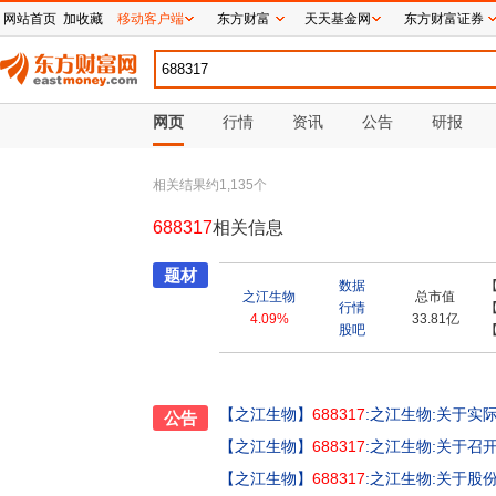
网站首页
加收藏
移动客户端
东方财富
天天基金网
东方财富证券
网页
行情
资讯
公告
研报
相关结果约
1,135
个
688317
相关信息
题材
数据
之江生物
总市值
行情
4.09%
33.81亿
股吧
【之江生物】
688317
:之江生物:关于
公告
【之江生物】
688317
:之江生物:关于召
【之江生物】
688317
:之江生物:关于股