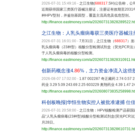
2026-07-31 15:49:16
-
之江生物(
688317
.SH)公告称，公
近期获得国家三类医疗器械注册证，注册证有效期至2031
种HPV型别，并鉴别基因型，覆盖主流高危及低危型别。
http://finance.eastmoney.com/a/202607313828289522.h
之江生物：人乳头瘤病毒获三类医疗器械注
2026-07-31 16:01:00
-
7月31日，之江生物（
688317
）发
乳头瘤病毒（23种型）核酸分型检测试剂盒（荧光PCR法）。
于人乳头瘤病毒的核酸分型检测。
http://finance.eastmoney.com/a/202607313828310911.ht
创新药概念涨4.
86
%，主力资金净流入这些
2026-08-07 17:02:00
-
1.87 002287 奇正藏药 2.74 0.57 2
药业 3.29 5.09 243.69 2.25 603229 奥翔药业 4.39 1.47 2
http://finance.eastmoney.com/a/202608073835258998.h
科创板晚报|华恒生物实控人被批准逮捕 仕
2026-07-31 20:58:00
-
之江生物：HPV核酸检测产品获
品“人乳头瘤病毒(23种型)核酸分型检测试剂盒(荧光PCR
月28日。
http://finance.eastmoney.com/a/202607313828610731.h