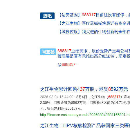
【
达安基因
】
688317
目前还没有涨停，
股吧
【
之江生物
】
医疗器械板块最近有资金
【
城投控股
】
我买进的生物创新药全部在涨
688317
业绩亮眼，股价走势严重与公司
问董秘
管理层是否有意推出高分红送转，坚定
@
688317
之江生物累计回购4
37
万股，耗资
8
592万元
2026-08-04 15:44:00
-
8月4日，之江生物（
688317
）发布
2.30%，回购金额为8592万元，回购价格区间为14.71元
元，归母净利润-2551万元。
http://finance.eastmoney.com/a/202608043831165891.ht
之江生物：HPV核酸检测产品获国家三类医