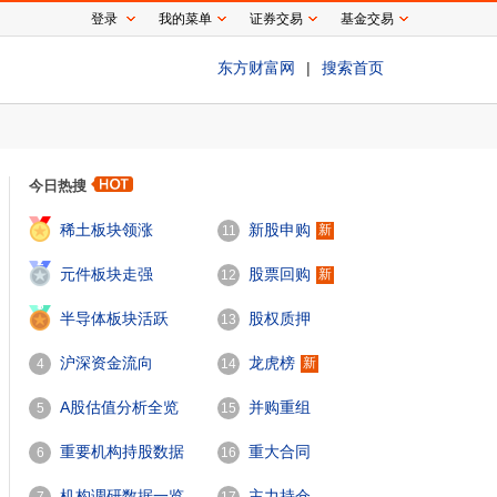
登录
我的菜单
证券交易
基金交易
东方财富网
|
搜索首页
今日热搜
1
稀土板块领涨
新股申购
新
11
2
元件板块走强
股票回购
新
12
3
半导体板块活跃
股权质押
13
沪深资金流向
龙虎榜
新
4
14
A股估值分析全览
并购重组
5
15
重要机构持股数据
重大合同
6
16
机构调研数据一览
主力持仓