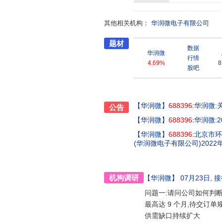
具备较强的产品技术与制造工艺能
势、提升核心技术及结合内外部资
其他相关机构：
率半导体和智能传感器产品与方
华润微电子有限公司
题材
数据
华润微
行情
4.69%
8
股吧
【华润微】
688396
:华润微
公告
【华润微】
688396
:华润微
【华润微】
688396
:北京市环球律
(华润微电子有限公司)202
机构调研
【华润微】
07月23日
, 
问题一:请问公司如何判断
最高达 9 个月,待交订
供需缺口持续扩大