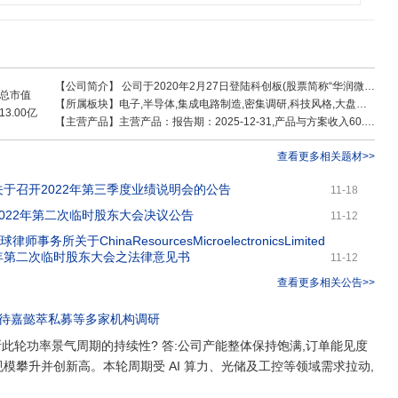
力,形成了先进的特色工艺和系列化的产品线。未来公司将围绕自身的核心优
源,不断推动企业发展,进一步向综合一体化的产品公司转型,成为令客户满意的功
案供应商。
【公司简介】
公司于2020年2月27日登陆科创板(股票简称“华润微”,股票代码“
总市值
【所属板块】
电子,半导体,集成电路制造,密集调研,科技风格,大盘股,中特估,MSCI中国,沪股通,上证180_,融资融券,HS300_,消费电子概念,存储芯片,先进封装,机器人概念,IGBT概念,碳化硅,汽车芯片,第三代半导体,半导体概念,氮化镓,传感器,工业互联,小米概念,无线充电,国产芯片
13.00亿
【主营产品】
主营产品：报告期：2025-12-31,产品与方案收入60.28亿 ，占比54.53% ，利润13.36亿 ，占比45.81% ，毛利率22.17%；其他(补充)收入2.33亿 ，占比2.11% ，利润0.48亿 ，占比1.64% ，毛利率20.51%；制造与服务收入47.93亿 ，占比43.36% ，利润15.32亿 ，占比52.55% ，毛利率31.97%
查看更多相关题材>>
:关于召开2022年第三季度业绩说明会的公告
11-18
:2022年第二次临时股东大会决议公告
11-12
师事务所关于ChinaResourcesMicroelectronicsLimited
2年第二次临时股东大会之法律意见书
11-12
查看更多相关公告>>
接待
嘉懿萃私募
等多家机构调研
此轮功率景气周期的持续性? 答:公司产能整体保持饱满,订单能见度
单规模攀升并创新高。本轮周期受 AI 算力、光储及工控等领域需求拉动,