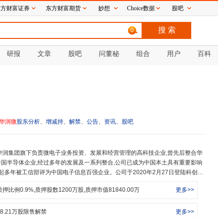
东方财富证券
东方财富期货
妙想
Choice数据
股吧
0
研报
文章
股吧
问董秘
组合
用户
百科
华润微
股东分析
、
增减持
、
解禁
、
公告
、
资讯
、
股吧
国半导体企业,经过多年的发展及一系列整合,公司已成为中国本土具有重要影响
年起多年被工信部评为中国电子信息百强企业。公司于2020年2月27日登陆科创板
88396”),成为境内红筹第一股。公司是拥有芯片设计、掩膜制造、晶圆制造、封装测
质押比例
0.9
%,质押股数
1200
万股,质押市值
81840.00
万
更多>>
M半导体企业,坚持以“长三角+成渝双城+大湾区”的两江三地布局,结合地域、市
,业务范围遍布无锡、上海、重庆、香港、东莞和深圳等地。目前公司主营业务可
业务板块。公司产品设计自主、制造过程可控,在分立器件及集成电路领域均已
8.21
万股限售解禁
更多>>