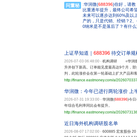
:华润微(
688396
)你好，请
问董秘
比重逐年提升，最终公司希
未来可以逐步达到60%及以
产的，只是代销、经销？2、
0纳米是不是落后了？有什么
上证早知道｜
688396
待交订单规模
2026-07-03 06:48:00
-
机构调研 ○华润
升并创下新高。订单能见度最高达9个月，部
判，此轮涨价会在第一轮基础上扩大产品和
http://finance.eastmoney.com/a/20260703
华润微：今年已进行两轮涨价 上
2026-07-31 19:33:00
-
华润微(
688396
)今
年综合毛利率同比会有提升。
http://finance.eastmoney.com/a/20260731
近日海外机构调研股名单
2026-08-07 17:02:00
-
600885 宏发股份 20 