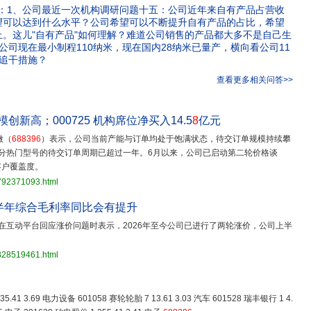
教：1、公司最近一次机构调研问题十五：公司近年来自有产品占营收
望可以达到什么水平？公司希望可以不断提升自有产品的占比，希望
上。这儿"自有产品"如何理解？难道公司销售的产品都大多不是自己生
公司现在最小制程110纳米，现在国内28纳米已量产，横向看公司11
追干措施？
查看更多相关问答>>
创新高；000725 机构席位净买入14.5
8
亿元
微（
688396
）表示，公司当前产能与订单均处于饱满状态，待交订单规模持续攀
分热门型号的待交订单周期已超过一年。6月以来，公司已启动第二轮价格谈
客户覆盖度。
3792371093.html
半年综合毛利率同比会有提升
日在互动平台回应涨价问题时表示，2026年至今公司已进行了两轮涨价，公司上半
3828519461.html
35.41 3.69 电力设备 601058 赛轮轮胎 7 13.61 3.03 汽车 601528 瑞丰银行 1 4.