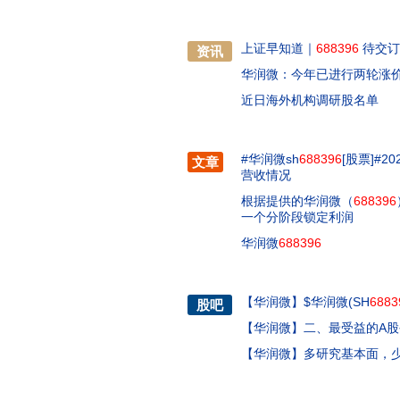
上证早知道｜
688396
待交订单
资讯
华润微：今年已进行两轮涨价
近日海外机构调研股名单
#华润微sh
688396
[股票]#
文章
营收情况
根据提供的华润微（
688396
一个分阶段锁定利润
华润微
688396
【
华润微
】
$华润微(SH
6883
股吧
【
华润微
】
二、最受益的A股
【
华润微
】
多研究基本面，少