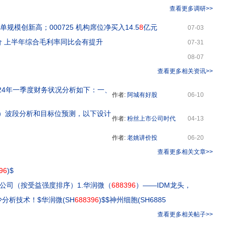
查看更多调研>>
规模创新高；000725 机构席位净买入14.5
8
亿元
07-03
 上半年综合毛利率同比会有提升
07-31
08-07
查看更多相关资讯>>
2024年一季度财务状况分析如下：一、
作者:
阿城有好股
06-10
）波段分析和目标位预测，以下设计
作者:
粉丝上市公司时代
04-13
作者:
老姚讲价投
06-20
查看更多相关文章>>
96
)$
公司（按受益强度排序）1.华润微（
688396
）——IDM龙头，
分析技术！$华润微(SH
688396
)$$神州细胞(SH6885
查看更多相关帖子>>