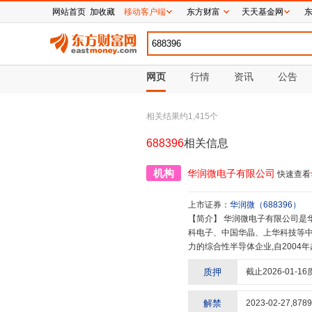
网站首页
加收藏
移动客户端
东方财富
天天基金网
网页
行情
资讯
公告
相关结果约
1,415
个
688396
相关信息
机构
华润微电子有限公司
快速查看
上市证券：
华润微
（
688396
）
【简介】
华润微电子有限公司是华润集团旗下负责微电子业务投资、发展和经营管理的高科技企业,曾先后整合华
科电子、中国华晶、上华科技等中
力的综合性半导体企业,自2004
(股票简称“华润微”,股票代码“6
质押
截止
2026-01-16
试等全产业链一体化运营能力的ID
场和应用优势,进行资源优化配置
分为产品与方案、制造与服务两大
解禁
2023-02-27
,
8789