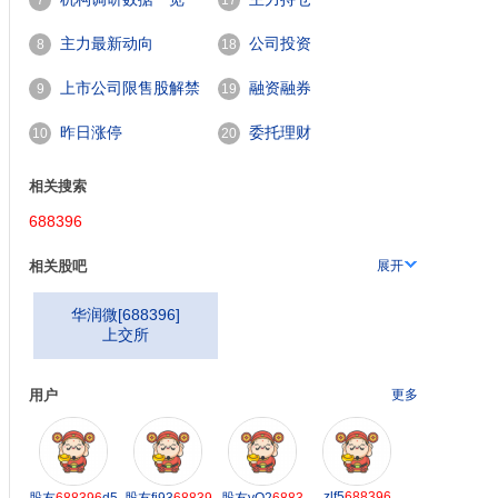
7
17
主力最新动向
公司投资
8
18
上市公司限售股解禁
融资融券
9
19
688396
”),成为境内红筹第一股。
一览
昨日涨停
委托理财
10
20
相关搜索
688396
相关股吧
展开
华润微
[
688396
]
上交所
用户
更多
zlf5
688396