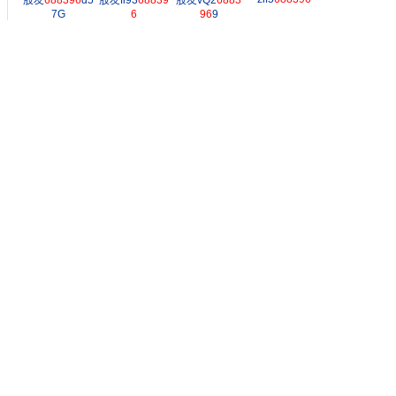
股友
688396
d5
股友fi93
68839
股友vQ2
6883
7G
6
96
9