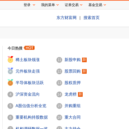
登录
我的菜单
证券交易
基金交易
东方财富网
|
搜索首页
今日热搜
1
稀土板块领涨
新股申购
新
11
2
元件板块走强
股票回购
新
12
3
半导体板块活跃
股权质押
13
沪深资金流向
龙虎榜
新
4
14
A股估值分析全览
并购重组
5
15
重要机构持股数据
重大合同
6
16
机构调研数据一览
主力持仓