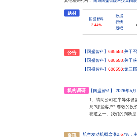
其他相关机构：
南通国盛智能科技集团股
机,及德国蔡司、海克斯康、雷尼绍
与世界一流制造企业合作的丰富经
题材
控机床、智能自动化生产线、装备
数据
国盛智科
中心、卧式加工中心、卧式镗铣床
行情
2.44%
新能源、民用航空、半导体、工程
股吧
体化解决方案需求。持续为比亚
装备和服务,并向全球领先智能制
电主轴等数控机床核心功能部件的
【国盛智科】
688558
:关于
公告
【国盛智科】
688558
:关于
【国盛智科】
688558
:第三
机构调研
【国盛智科】
2026年5月1
1、请问公司在半导体设
局?哪些客户? 尊敬的
赛道之一。我们的判断是
航空发动机概念涨2.
6
7%，
资讯