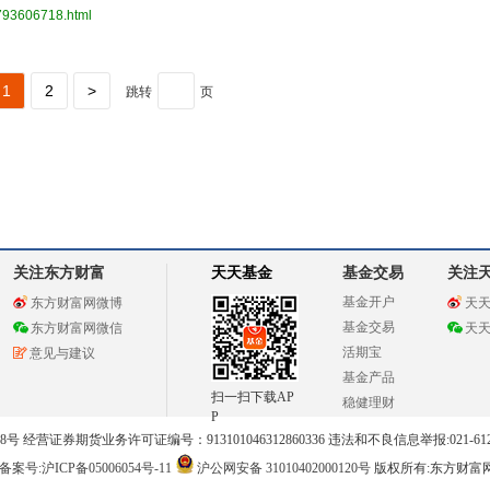
3793606718.html
1
2
>
跳转
页
关注东方财富
天天基金
基金交易
关注
基金开户
东方财富网微博
天
基金交易
东方财富网微信
天
活期宝
意见与建议
基金产品
扫一扫下载AP
稳健理财
P
 经营证券期货业务许可证编号：913101046312860336 违法和不良信息举报:021-612
案号:沪ICP备05006054号-11
沪公网安备 31010402000120号
版权所有:东方财富