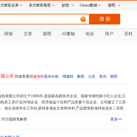
东方财富证券
东方财富期货
妙想
Choice数据
股吧
0
研报
文章
股吧
问董秘
组合
用户
百科
有限公司
快速查看
国盛智科
股东分析
、
增减持
、
解禁
、
公告
、
资讯
、
股吧
机床工具行业30强企业、经济效益十佳和产品质量十佳企业。公司建立了江苏
、省企业研究生工作站,获得多项自主发明专利,产品曾荣获省科技进步二等奖、
化项目、省高端装备研制赶超工程重点项目、省重大战略性新兴产业化项目等,并参
.76
万股限售解禁
更多>>
上海证券交易所科创板上市,成为中国金属切削机床科创板第一家上市企业,股票代码
,共计占地28万平方米,包括大型数控机床生产基地、中小型数控机床装配制造基
基地。配备了日本大隈、意大利法利图、德国德玛吉、瑞士斯图特等先进加工母