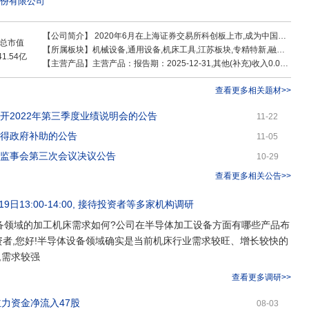
份有限公司
等精密检测设备。拥有200余名十年以上金牌员工,4万余台机床制造经验,以及
历,积累了成熟的工艺、技术及先进的管理积淀。公司沿着机床产业链形成了数
部件三大板块业务,主营产品为中高档数控机床,涵盖了立式加工中心、龙门加工
【公司简介】
2020年6月在上海证券交易所科创板上市,成为中国金属切削机床科创板第一家上市企业,股票代码
总市值
、数控车床、五轴联动加工中心等系列产品,广泛应用于精密模具、机械设备、
【所属板块】
机械设备,通用设备,机床工具,江苏板块,专精特新,融资融券,人形机器人,低空经济,机器人概念,工业母机,半导体概念
41.54亿
机械、工业阀门、船舶海工等领域,满足用户不同行业应用场景下的金属切削一
【主营产品】
主营产品：报告期：2025-12-31,其他(补充)收入0.09亿 ，占比0.71% ，利润0.03亿 ，占比0.85% ，毛利率30.43%；数控机床-中档收入3.64亿 ，占比28.67% ，利润0.72亿 ，占比22.48% ，毛利率19.84%；数控机床-高档收入6.88亿 ，占比54.21% ，利润1.93亿 ，占比60.14% ，毛利率28.06%；智能自动化生产线收入0.65亿 ，占比5.15% ，利润0.13亿 ，占比3.94% ，毛利率19.35%；装备部件收入1.43亿 ，占比11.27% ，利润0.4亿 ，占比12.59% ，毛利率28.27%
迪、永创智能、三一重工、苏州迈为、杭可科技等国内优秀制造企业提供智能生产
造装备企业配套供应精密钣焊件及铸件。公司不断加强全自动头、镗杆、转台、
查看更多相关题材>>
研发,逐步实现关键核心功能部件自主可控,不断突破卡脖子技术。
召开2022年第三季度业绩说明会的公告
11-22
获得政府补助的公告
11-05
届监事会第三次会议决议公告
10-29
查看更多相关公告>>
9日13:00-14:00
, 接待
投资者
等多家机构调研
备领域的加工机床需求如何?公司在半导体加工设备方面有哪些产品布
投资者,您好!半导体设备领域确实是当前机床行业需求较旺、增长较快的
,需求较强
查看更多调研>>
主力资金净流入47股
08-03