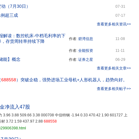
动（7月30日）
07-31
比例超三成
07-17
查看更多相关资讯>>
年年报解读：数控机床-中档毛利率的下
作者:
碧湾信息
11-08
降，存货周转率持续下降
作者:
全能投资
11-11
储能】概念
作者:
证券之星
06-29
查看更多相关文章>>
（
688558
）突破企稳，强势进场工业母机+人形机器人，趋势向好。
查看更多相关帖子>>
金净流入47股
3.96 3.88 509.66 3.38 000708 中信特钢 -1.94 0.33 470.42 1.90 601727 上
 3.72 1.59 437.97 2.88
688558
3829906398.html