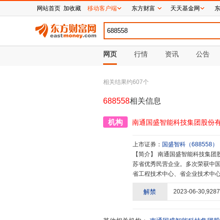
网站首页
加收藏
移动客户端
东方财富
天天基金网
网页
行情
资讯
公告
相关结果约
607
个
688558
相关信息
机构
南通国盛智能科技集团股份
上市证券：
国盛智科
（
688558
）
【简介】
南通国盛智能科技集团股份有限公司创立于1996年,是国家高新技术企业、国家专精特新小巨人企业,江
苏省优秀民营企业。多次荣获中国
省工程技术中心、省企业技术中心
省首台(套),承担省科技成果转
解禁
2023-06-30
,
9287
与国家04专项。2020年6月在
688558。公司有四大生产基地
地、钣焊件生产基地及铸件生产