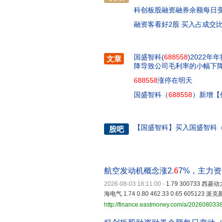
科创板股融资融券余额每日变
融资客看好2股 买入占成交
国盛智科(
688558
)2022
文章
降导致公司毛利率的小幅下
688558
涨停在明天
国盛智科（
688558
）新增【
【
国盛智科
】
买入国盛智科
股吧
航空发动机概念涨2.
6
7%，主力资
2026-08-03 18:11:00
-
1.79 300733 西菱动力 
海电气 1.74 0.80 462.33 0.65 605123 派克新材
http://finance.eastmoney.com/a/20260803