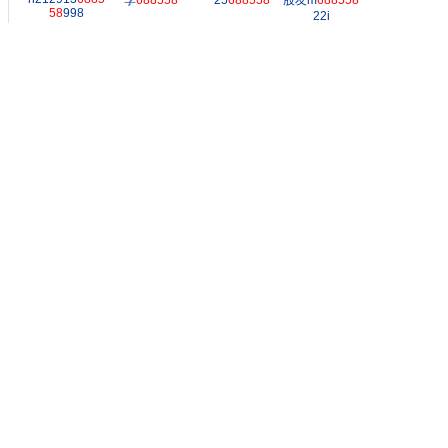
李
688558
一25
688558
股友m
688558
58
998
22i