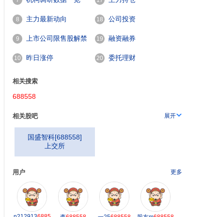
7
17
主力最新动向
公司投资
8
18
688558
。
上市公司限售股解禁
融资融券
9
19
一览
昨日涨停
委托理财
10
20
相关搜索
688558
相关股吧
展开
国盛智科
[
688558
]
上交所
用户
更多
n212913
6885