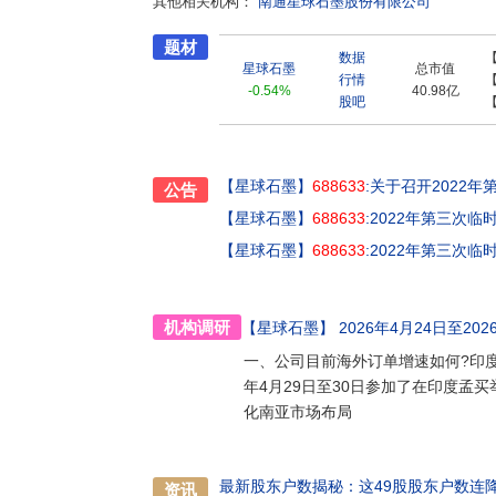
其他相关机构：
南通星球石墨股份有限公司
十强企业(非金属压力容器专业第一名),2013年
防腐蚀业功勋单位”,2019年被评为“2019
题材
奖。公司拥有先进的研发、实验与检测装备,建
数据
星球石墨
总市值
用石墨系统装置工程研究中心、江苏省企业技术
行情
-0.54%
40.98亿
发明专利43项,主导、参与制定国际、国家、行
股吧
并多次获得行业科学技术进步奖及专利奖。公
方案,产品及相关技术被国家工业和信息化部编入
范案例。主要系统装置有:HCL合成(吸收)系统
统、废水(废气)处理系统、硫酸浓缩、烟气处理
【星球石墨】
688633
:关于召开2022
公告
炉;圆块孔式石墨换热与吸收设备;列管式石墨换
【星球石墨】
688633
:2022年第三次
树脂挤压管、沥青浸渍管等近百个品种。公司拥有立
【星球石墨】
688633
:2022年第三次
设备及炭化处理装置,并实现自动化控制;引进全
产品性能得到用户的认可与肯定,多项产品远销
机构调研
【星球石墨】
2026年4月24日至202
一、公司目前海外订单增速如何?印度
年4月29日至30日参加了在印度孟买举办的
化南亚市场布局
最新股东户数揭秘：这49股股东户数连
资讯