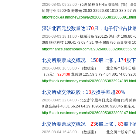
2026-08-05 09:22:00
-
代码 简称 8月4日涨跌幅（%） 
所属行业 920045 蘅东光 20.83 32926.88 1013.38 3.97 
http://stock.eastmoney.com/a/202608053832055891.html
深沪北百元股数量达17
0
只，电子行业占比
2026-08-03 18:11:00
-
机械设备 920125 鸿仕达 109.80 -6.
369 联动科技 109.41 -3.03 4.31 电子 688796 百奥赛图 10
http://finance.eastmoney.com/a/202608033829906556.h
北交所股票成交概况：15
0
股上涨，17
4
股下
2026-08-06 16:55:00
-
（数据宝） 北交所个股今日成交明
（万元）
920438
戈碧迦 125.59 3.79 4.64 80174.65 92
http://stock.eastmoney.com/a/202608063833924189.html
北交所成交活跃股：1
3
股换手率超
20
%
2026-08-05 22:04:00
-
北交所个股今日成交明细 代码 简称 
8 森合高科 48.31 66.24 64.29 109653.90 920045 蘅东光 3
http://stock.eastmoney.com/a/202608053832893147.html
北交所股票成交概况：
23
6股上涨，
83
股下
2026-08-04 16:48:00
-
（数据宝） 北交所个股今日成交明