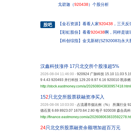
戈碧迦（
920438
）个股分析
【
金石资源
】
看看人家
920438
，三天反
股吧
【
彩虹股份
】
看看
920438
啊，同样是玻
【
科创综指
】
金戈新材(SZ920083)永大股
汉鑫科技涨停 17只北交所个股涨超5%
2026-08-04 11:46:00
-
920924 广脉科技 15.10 11.03 5.1
9 4.43 920493 并行科技 129.20 8.97 6.16 920010 凯添燃气
http://stock.eastmoney.com/a/202608043830957418.html
15
2
只北交所股票获融资净买入
2026-08-06 10:03:00
-
占流通市值比例（%） 所属行业 920125 
德石英 6.69 8923.07 1670.64 2.80 电子 920038 森合高科 
http://finance.eastmoney.com/a/202608063833592278.h
24
只北交所股票融资余额增加超百万元