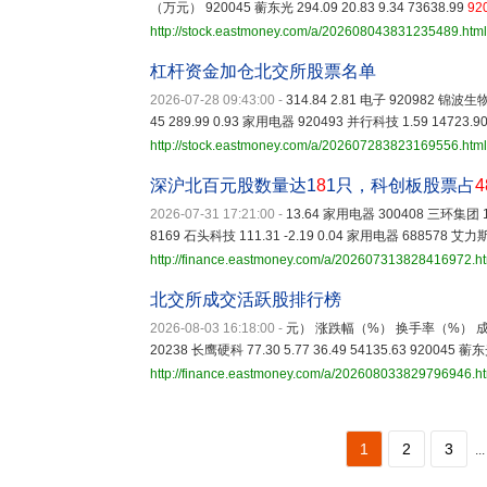
（万元） 920045 蘅东光 294.09 20.83 9.34 73638.99
92
http://stock.eastmoney.com/a/202608043831235489.html
杠杆资金加仓北交所股票名单
2026-07-28 09:43:00
-
314.84 2.81 电子 920982 锦波生物 
45 289.99 0.93 家用电器 920493 并行科技 1.59 14723.9
http://stock.eastmoney.com/a/202607283823169556.html
深沪北百元股数量达1
8
1只，科创板股票占
4
2026-07-31 17:21:00
-
13.64 家用电器 300408 三环集团 111
8169 石头科技 111.31 -2.19 0.04 家用电器 688578 艾力斯
http://finance.eastmoney.com/a/202607313828416972.h
北交所成交活跃股排行榜
2026-08-03 16:18:00
-
元） 涨跌幅（%） 换手率（%） 成交额（万元
20238 长鹰硬科 77.30 5.77 36.49 54135.63 920045 蘅东光
http://finance.eastmoney.com/a/202608033829796946.h
1
2
3
...