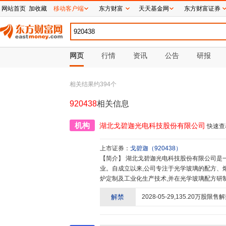
网站首页
加收藏
移动客户端
东方财富
天天基金网
东方财富证券
网页
行情
资讯
公告
研报
相关结果约
394
个
920438
相关信息
机构
湖北戈碧迦光电科技股份有限公司
快速查
上市证券：
戈碧迦
（
920438
）
【简介】
湖北戈碧迦光电科技股份有限公司是一家从事光学玻璃及特种功能玻璃研发、制造和销售的高新技术企
业。自成立以来,公司专注于光学玻璃的配方、
炉定制及工业化生产技术,并在光学玻璃配方研
技术成果及工艺经验,形成了涵盖产品研发、生
解禁
2028-05-29
,
135.20
万股限售解
玻璃的配方、熔炼、检测等技术开发能力,掌握
种功能玻璃配方研制、窑炉组建、批量生产及工
户提供光学玻璃及特种功能玻璃的板材、加工技