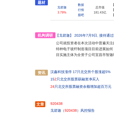
案商。
题材
数据
戈碧迦
总市值
行情
3.79%
181.43亿
股吧
机构调研
【戈碧迦】
2026年7月9日
, 接待
通过
公司就投资者在本次活动中普遍关注
特种电子玻纤制造项目目前进展如何
目实施主体为全资子公司宜昌市智迦
汉鑫科技涨停 17只北交所个股涨超5%
资讯
15
2
只北交所股票获融资净买入
24
只北交所股票融资余额增加超百万元
920438
文章
戈碧迦（
920438
）风控报告