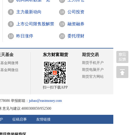
7
17
主力最新动向
公司投资
8
18
上市公司限售股解禁
融资融券
9
19
一览
昨日涨停
委托理财
10
20
天天基金
东方财富期货
期货交易
期货手机开户
天基金网微博
期货电脑开户
天基金网微信
期货官方网站
扫一扫下载APP
78686 举报邮箱：
jubao@eastmoney.com
网
意见与建议:4000300059/952500
护
征稿启事
友情链接