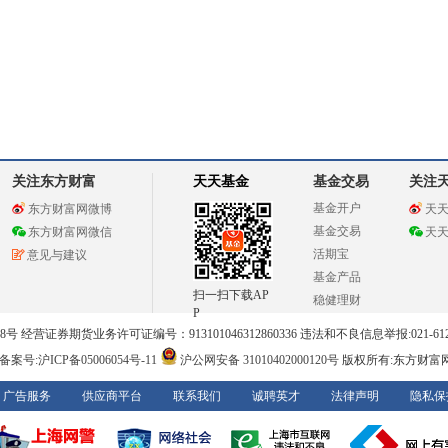
关注东方财富
天天基金
基金交易
关注
基金开户
东方财富网微博
天
基金交易
东方财富网微信
天
活期宝
意见与建议
基金产品
扫一扫下载AP
稳健理财
P
 经营证券期货业务许可证编号：913101046312860336 违法和不良信息举报:021-612
案号:沪ICP备05006054号-11
沪公网安备 31010402000120号
版权所有:东方财富
广告服务
供应商平台
联系我们
诚聘英才
法律声明
隐私保