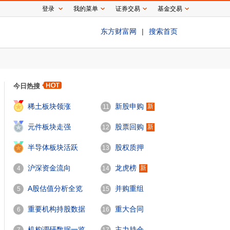
登录
我的菜单
证券交易
基金交易
东方财富网
|
搜索首页
今日热搜
1
稀土板块领涨
新股申购
新
11
2
元件板块走强
股票回购
新
12
3
半导体板块活跃
股权质押
13
沪深资金流向
龙虎榜
新
4
14
A股估值分析全览
并购重组
5
15
重要机构持股数据
重大合同
6
16
机构调研数据一览
主力持仓