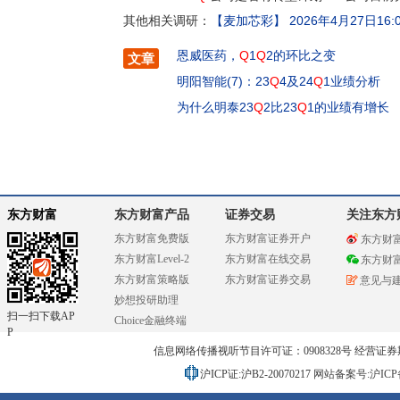
其他相关调研：
【麦加芯彩】
2026年4月27日16:0
恩威医药，
Q
1
Q
2的环比之变
文章
明阳智能(7)：23
Q
4及24
Q
1业绩分析
为什么明泰23
Q
2比23
Q
1的业绩有增长
东方财富
东方财富产品
证券交易
关注东方
东方财富免费版
东方财富证券开户
东方财
东方财富Level-2
东方财富在线交易
东方财
东方财富策略版
东方财富证券交易
意见与
妙想投研助理
扫一扫下载AP
Choice金融终端
P
信息网络传播视听节目许可证：0908328号 经营证券期货业务
沪ICP证:沪B2-20070217
网站备案号:沪ICP备0