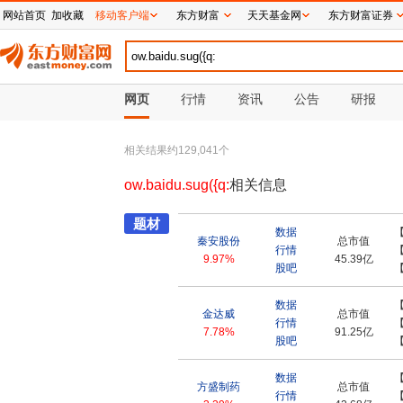
网站首页
加收藏
移动客户端
东方财富
天天基金网
东方财富证券
网页
行情
资讯
公告
研报
相关结果约
129,041
个
ow.baidu.sug({q:
相关信息
题材
数据
秦安股份
总市值
行情
9.97%
45.39亿
股吧
数据
金达威
总市值
行情
7.78%
91.25亿
股吧
数据
方盛制药
总市值
行情