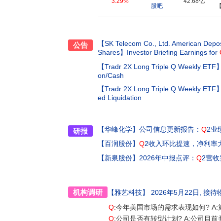
3.29%
42.68亿
股吧
【SK Telecom Co., Ltd. American Depos
公告
Shares】
Investor Briefing Earnings for
【Tradr 2X Long Triple Q Weekly ETF
on/Cash
【Tradr 2X Long Triple Q Weekly ETF
ed Liquidation
【华峰化学】
公司信息更新报告：
Q
2业
研报
【百润股份】
Q
2收入环比提速，净利率
【新泉股份】
2026年中报点评：
Q
2营
机构调研
【雅艺科技】
2026年5月22日
, 接待
Q
:今年美国市场的需求表现如何? 
Q
:公司是否有转型计划? A:公司目